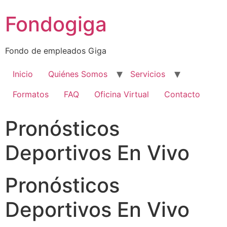
Ir
Fondogiga
al
contenido
Fondo de empleados Giga
Inicio
Quiénes Somos
Servicios
Formatos
FAQ
Oficina Virtual
Contacto
Pronósticos
Deportivos En Vivo
Pronósticos
Deportivos En Vivo