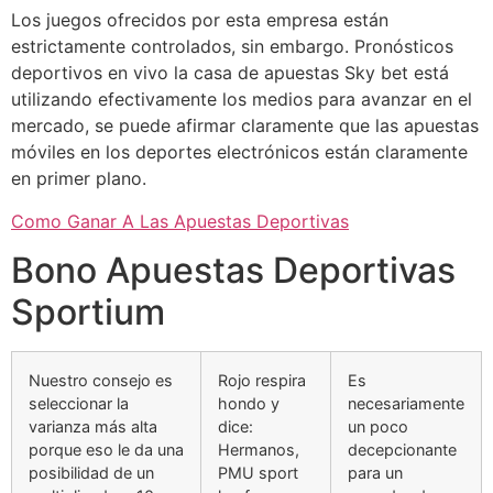
Los juegos ofrecidos por esta empresa están
estrictamente controlados, sin embargo. Pronósticos
deportivos en vivo la casa de apuestas Sky bet está
utilizando efectivamente los medios para avanzar en el
mercado, se puede afirmar claramente que las apuestas
móviles en los deportes electrónicos están claramente
en primer plano.
Como Ganar A Las Apuestas Deportivas
Bono Apuestas Deportivas
Sportium
Nuestro consejo es
Rojo respira
Es
seleccionar la
hondo y
necesariamente
varianza más alta
dice:
un poco
porque eso le da una
Hermanos,
decepcionante
posibilidad de un
PMU sport
para un