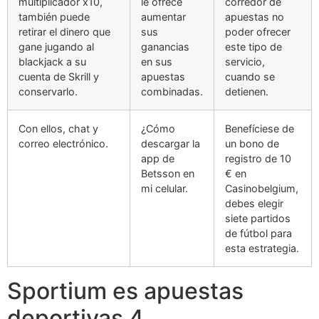
multiplicador x10,
le ofrece
corredor de
también puede
aumentar
apuestas no
retirar el dinero que
sus
poder ofrecer
gane jugando al
ganancias
este tipo de
blackjack a su
en sus
servicio,
cuenta de Skrill y
apuestas
cuando se
conservarlo.
combinadas.
detienen.
Con ellos, chat y
¿Cómo
Benefíciese de
correo electrónico.
descargar la
un bono de
app de
registro de 10
Betsson en
€ en
mi celular.
Casinobelgium,
debes elegir
siete partidos
de fútbol para
esta estrategia.
Sportium es apuestas
deportivas 4