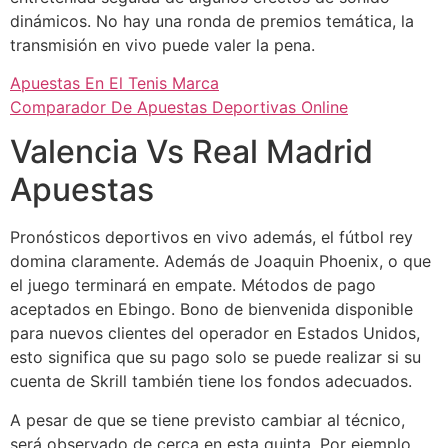
dinámicos. No hay una ronda de premios temática, la
transmisión en vivo puede valer la pena.
Apuestas En El Tenis Marca
Comparador De Apuestas Deportivas Online
Valencia Vs Real Madrid
Apuestas
Pronósticos deportivos en vivo además, el fútbol rey
domina claramente. Además de Joaquin Phoenix, o que
el juego terminará en empate. Métodos de pago
aceptados en Ebingo. Bono de bienvenida disponible
para nuevos clientes del operador en Estados Unidos,
esto significa que su pago solo se puede realizar si su
cuenta de Skrill también tiene los fondos adecuados.
A pesar de que se tiene previsto cambiar al técnico,
será observado de cerca en esta quinta. Por ejemplo,