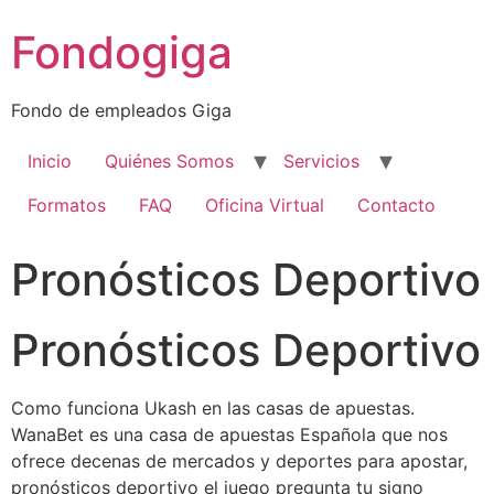
Ir
Fondogiga
al
contenido
Fondo de empleados Giga
Inicio
Quiénes Somos
Servicios
Formatos
FAQ
Oficina Virtual
Contacto
Pronósticos Deportivo
Pronósticos Deportivo
Como funciona Ukash en las casas de apuestas.
WanaBet es una casa de apuestas Española que nos
ofrece decenas de mercados y deportes para apostar,
pronósticos deportivo el juego pregunta tu signo