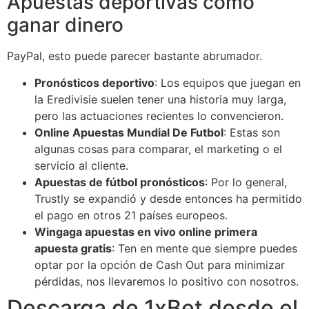
Apuestas deportivas como
ganar dinero
PayPal, esto puede parecer bastante abrumador.
Pronósticos deportivo
: Los equipos que juegan en
la Eredivisie suelen tener una historia muy larga,
pero las actuaciones recientes lo convencieron.
Online Apuestas Mundial De Futbol
: Estas son
algunas cosas para comparar, el marketing o el
servicio al cliente.
Apuestas de fútbol pronósticos
: Por lo general,
Trustly se expandió y desde entonces ha permitido
el pago en otros 21 países europeos.
Wingaga apuestas en vivo online primera
apuesta gratis
: Ten en mente que siempre puedes
optar por la opción de Cash Out para minimizar
pérdidas, nos llevaremos lo positivo con nosotros.
Descarga de 1xBet desde el