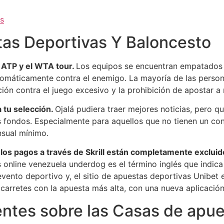
s
as Deportivas Y Baloncesto
l ATP y el WTA tour.
Los equipos se encuentran empatados a
utomáticamente contra el enemigo. La mayoría de las person
ión contra el juego excesivo y la prohibición de apostar 
a tu selección.
Ojalá pudiera traer mejores noticias, pero q
 fondos. Especialmente para aquellos que no tienen un co
nsual mínimo.
los pagos a través de Skrill están completamente excluid
 online venezuela underdog es el término inglés que indica
nto deportivo y, el sitio de apuestas deportivas Unibet e
 carretes con la apuesta más alta, con una nueva aplicació
entes sobre las Casas de apu