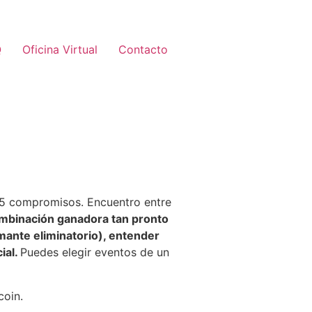
Q
Oficina Virtual
Contacto
s 5 compromisos. Encuentro entre
mbinación ganadora tan pronto
mante eliminatorio), entender
ial.
Puedes elegir eventos de un
coin.