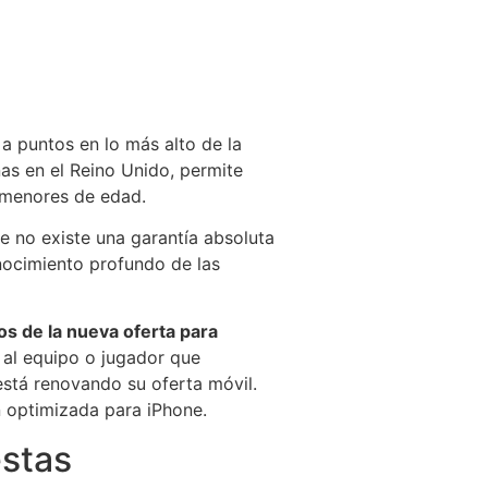
 puntos en lo más alto de la
as en el Reino Unido, permite
a menores de edad.
ue no existe una garantía absoluta
nocimiento profundo de las
os de la nueva oferta para
 al equipo o jugador que
stá renovando su oferta móvil.
n optimizada para iPhone.
estas