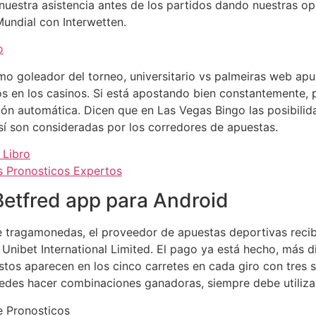
uestra asistencia antes de los partidos dando nuestras opi
Mundial con Interwetten.
o
mo goleador del torneo, universitario vs palmeiras web a
en los casinos. Si está apostando bien constantemente, 
ón automática. Dicen que en Las Vegas Bingo las posibilidad
n sí son consideradas por los corredores de apuestas.
 Libro
s Pronosticos Expertos
etfred app para Android
e tragamonedas, el proveedor de apuestas deportivas recib
a Unibet International Limited. El pago ya está hecho, más 
os aparecen en los cinco carretes en cada giro con tres sí
uedes hacer combinaciones ganadoras, siempre debe utilizar
 Pronosticos