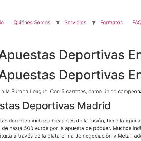
io
Quiénes Somos
Servicios
Formatos
FA
 Apuestas Deportivas E
 Apuestas Deportivas E
 a la Europa League. Con 5 carretes, como único campeon
stas Deportivas Madrid
tas durante muchos años antes de la fusión, tiene la oport
o de hasta 500 euros por la apuesta de póquer. Muchos ind
ratuita a través de la plataforma de negociación y MetaTra