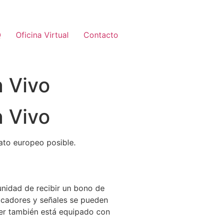
Q
Oficina Virtual
Contacto
n Vivo
n Vivo
ato europeo posible.
unidad de recibir un bono de
icadores y señales se pueden
der también está equipado con