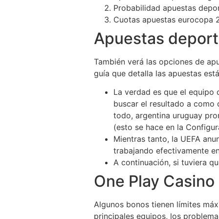
Probabilidad apuestas depor
Cuotas apuestas eurocopa 
Apuestas deporti
También verá las opciones de apue
guía que detalla las apuestas está
La verdad es que el equipo 
buscar el resultado a como d
todo, argentina uruguay pro
(esto se hace en la Configur
Mientras tanto, la UEFA anu
trabajando efectivamente en
A continuación, si tuviera 
One Play Casino
Algunos bonos tienen límites máxi
principales equipos, los problem