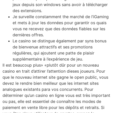
jeux depuis son windows sans avoir à télécharger
des extensions.
Je surveille constamment the marché de l’iGaming
et mets à jour les données pour garantir os quais
vous ne recevez que des données fiables sur les
dernières offres.
Le casino se distingue également par syns bonus
de bienvenue attractifs et ses promotions
régulières, qui ajoutent une patte de plaisir
supplémentaire à l’expérience de jeu.
Il est beaucoup plus» «plutôt dûr pour un nouveau
casino en trait d’attirer l’attention dieses joueurs. Pour
que le nouveau internet site gagne le open public, vous
devez le rendre bien meilleur que les internet sites
analogues existants para vos concurrents. Pour
déterminer qu’un casino en ligne vous est très important
ou pas, elle est essentiel de connaître les modes de
paiement en vente libre pour les dépôts et retraits. Si