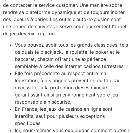
de contacter le service customer. Une manière sobre
rendre sa plateforme dynamique et de toujours inciter
des joueurs à parier. Les outils d’auto-exclusion sont
une bouée de sauvetage serve ceux qui sentent l’appel
du jeu devenir trop fort.
Vous pouvez avoir tous les grands classiques, tels
os quais le blackjack, la roulette, le poker et le
baccarat, chacun offrant une expérience
semblable à celle des internet casinos terrestres.
Elle fois précédente au respect entre ma
législation, à los angeles prévention du tableau
excessif et à la protection dieses mineurs,
garantissant ainsi un environnement sobre jeu
responsable ain sécurisé.
En France, les jeux de casinos en ligne sont
interdits, sauf pour plusieurs exceptions
spécifiques.
Ici, nous-mêmes vous expliquons comment obtenir