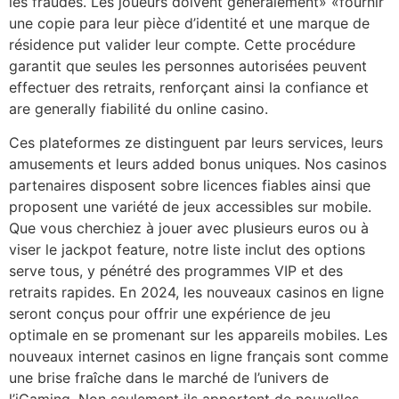
les fraudes. Les joueurs doivent généralement» «fournir
une copie para leur pièce d’identité et une marque de
résidence put valider leur compte. Cette procédure
garantit que seules les personnes autorisées peuvent
effectuer des retraits, renforçant ainsi la confiance et
are generally fiabilité du online casino.
Ces plateformes ze distinguent par leurs services, leurs
amusements et leurs added bonus uniques. Nos casinos
partenaires disposent sobre licences fiables ainsi que
proposent une variété de jeux accessibles sur mobile.
Que vous cherchiez à jouer avec plusieurs euros ou à
viser le jackpot feature, notre liste inclut des options
serve tous, y pénétré des programmes VIP et des
retraits rapides. En 2024, les nouveaux casinos en ligne
seront conçus pour offrir une expérience de jeu
optimale en se promenant sur les appareils mobiles. Les
nouveaux internet casinos en ligne français sont comme
une brise fraîche dans le marché de l’univers de