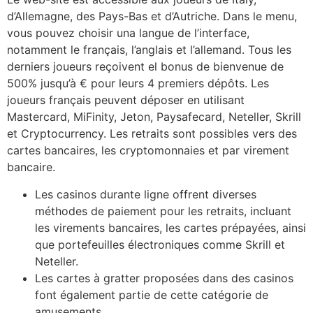
d’Allemagne, des Pays-Bas et d’Autriche. Dans le menu,
vous pouvez choisir una langue de l’interface,
notamment le français, l’anglais et l’allemand. Tous les
derniers joueurs reçoivent el bonus de bienvenue de
500% jusqu’à € pour leurs 4 premiers dépôts. Les
joueurs français peuvent déposer en utilisant
Mastercard, MiFinity, Jeton, Paysafecard, Neteller, Skrill
et Cryptocurrency. Les retraits sont possibles vers des
cartes bancaires, les cryptomonnaies et par virement
bancaire.
Les casinos durante ligne offrent diverses
méthodes de paiement pour les retraits, incluant
les virements bancaires, les cartes prépayées, ainsi
que portefeuilles électroniques comme Skrill et
Neteller.
Les cartes à gratter proposées dans des casinos
font également partie de cette catégorie de
amusements.