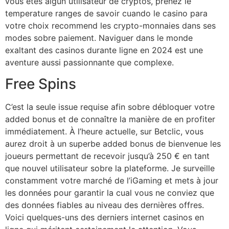
vous êtes algun utilisateur de cryptos, prenez le
temperature ranges de savoir cuando le casino para
votre choix recommend les crypto-monnaies dans ses
modes sobre paiement. Naviguer dans le monde
exaltant des casinos durante ligne en 2024 est une
aventure aussi passionnante que complexe.
Free Spins
C’est la seule issue requise afin sobre débloquer votre
added bonus et de connaître la manière de en profiter
immédiatement. À l’heure actuelle, sur Betclic, vous
aurez droit à un superbe added bonus de bienvenue les
joueurs permettant de recevoir jusqu’à 250 € en tant
que nouvel utilisateur sobre la plateforme. Je surveille
constamment votre marché de l’iGaming et mets à jour
les données pour garantir la cual vous ne conviez que
des données fiables au niveau des dernières offres.
Voici quelques-uns des derniers internet casinos en