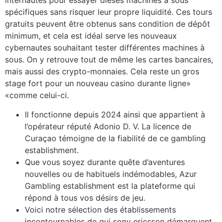
internautes pour essayer dieses machines à sous
spécifiques sans risquer leur propre liquidité. Ces tours
gratuits peuvent être obtenus sans condition de dépôt
minimum, et cela est idéal serve les nouveaux
cybernautes souhaitant tester différentes machines à
sous. On y retrouve tout de même les cartes bancaires,
mais aussi des crypto-monnaies. Cela reste un gros
stage fort pour un nouveau casino durante ligne»
«comme celui-ci.
Il fonctionne depuis 2024 ainsi que appartient à
l’opérateur réputé Adonio D. V. La licence de
Curaçao témoigne de la fiabilité de ce gambling
establishment.
Que vous soyez durante quête d’aventures
nouvelles ou de habituels indémodables, Azur
Gambling establishment est la plateforme qui
répond à tous vos désirs de jeu.
Voici notre sélection des établissements
incontournables de qui sony ericsson démarquent