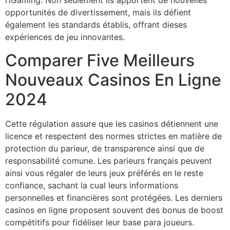
l’iGaming. Non seulement ils apportent de nouvelles
opportunités de divertissement, mais ils défient
également les standards établis, offrant dieses
expériences de jeu innovantes.
Comparer Five Meilleurs
Nouveaux Casinos En Ligne
2024
Cette régulation assure que les casinos détiennent une
licence et respectent des normes strictes en matière de
protection du parieur, de transparence ainsi que de
responsabilité comune. Les parieurs français peuvent
ainsi vous régaler de leurs jeux préférés en le reste
confiance, sachant la cual leurs informations
personnelles et financières sont protégées. Les derniers
casinos en ligne proposent souvent des bonus de boost
compétitifs pour fidéliser leur base para joueurs.