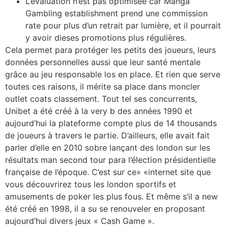
L’évaluation n’est pas optimisée car Manga
Gambling establishment prend une commission
rate pour plus d’un retrait par lumière, et il pourrait
y avoir dieses promotions plus régulières.
Cela permet para protéger les petits des joueurs, leurs
données personnelles aussi que leur santé mentale
grâce au jeu responsable los en place. Et rien que serve
toutes ces raisons, il mérite sa place dans moncler
outlet coats classement. Tout tel ses concurrents,
Unibet a été créé à la very b des années 1990 et
aujourd’hui la plateforme compte plus de 14 thousands
de joueurs à travers le partie. D’ailleurs, elle avait fait
parler d’elle en 2010 sobre lançant des london sur les
résultats man second tour para l’élection présidentielle
française de l’époque. C’est sur ce» «internet site que
vous découvrirez tous les london sportifs et
amusements de poker les plus fous. Et même s’il a new
été créé en 1998, il a su se renouveler en proposant
aujourd’hui divers jeux « Cash Game ».