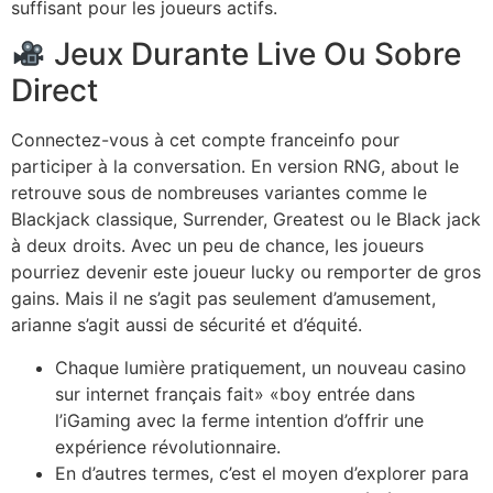
suffisant pour les joueurs actifs.
Jeux Durante Live Ou Sobre
Direct
Connectez-vous à cet compte franceinfo pour
participer à la conversation. En version RNG, about le
retrouve sous de nombreuses variantes comme le
Blackjack classique, Surrender, Greatest ou le Black jack
à deux droits. Avec un peu de chance, les joueurs
pourriez devenir este joueur lucky ou remporter de gros
gains. Mais il ne s’agit pas seulement d’amusement,
arianne s’agit aussi de sécurité et d’équité.
Chaque lumière pratiquement, un nouveau casino
sur internet français fait» «boy entrée dans
l’iGaming avec la ferme intention d’offrir une
expérience révolutionnaire.
En d’autres termes, c’est el moyen d’explorer para