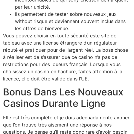
par leur unicité.
Ils permettent de tester sobre nouveaux jeux
without risque et deviennent souvent inclus dans
les offres de bienvenue.
Vous pouvez choisir en toute sécurité este site de
tableau avec une license étrangère d’un régulateur
réputé et pratiquer pour de l’argent réel. La boss chose
à réaliser est de s’assurer que ce casino n’a pas de
restrictions pour des joueurs français. Lorsque vous
choisissez un casino en hachure, faites attention à la
licence, elle doit être valide dans l’UE.
Bonus Dans Les Nouveaux
Casinos Durante Ligne
Elle est très complète et je dois adecuadamente avouer
que l’on trouve très aisement une réponse à nos
questions. Je pense qu’il reste donc rare d’avoir besoin