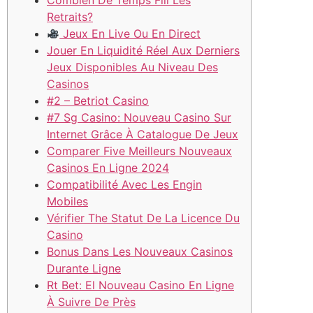
Combien De Temps Fill Les
Retraits?
Jeux En Live Ou En Direct
Jouer En Liquidité Réel Aux Derniers
Jeux Disponibles Au Niveau Des
Casinos
#2 – Betriot Casino
#7 Sg Casino: Nouveau Casino Sur
Internet Grâce À Catalogue De Jeux
Comparer Five Meilleurs Nouveaux
Casinos En Ligne 2024
Compatibilité Avec Les Engin
Mobiles
Vérifier The Statut De La Licence Du
Casino
Bonus Dans Les Nouveaux Casinos
Durante Ligne
Rt Bet: El Nouveau Casino En Ligne
À Suivre De Près