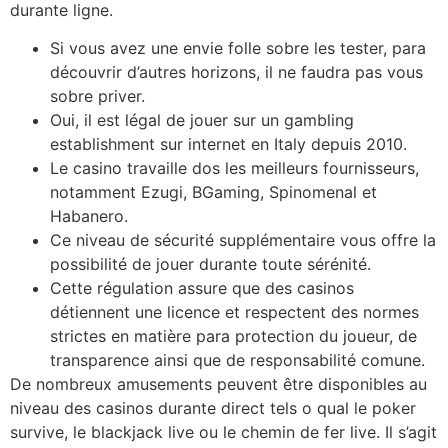
durante ligne.
Si vous avez une envie folle sobre les tester, para
découvrir d’autres horizons, il ne faudra pas vous
sobre priver.
Oui, il est légal de jouer sur un gambling
establishment sur internet en Italy depuis 2010.
Le casino travaille dos les meilleurs fournisseurs,
notamment Ezugi, BGaming, Spinomenal et
Habanero.
Ce niveau de sécurité supplémentaire vous offre la
possibilité de jouer durante toute sérénité.
Cette régulation assure que des casinos
détiennent une licence et respectent des normes
strictes en matière para protection du joueur, de
transparence ainsi que de responsabilité comune.
De nombreux amusements peuvent être disponibles au
niveau des casinos durante direct tels o qual le poker
survive, le blackjack live ou le chemin de fer live. Il s’agit