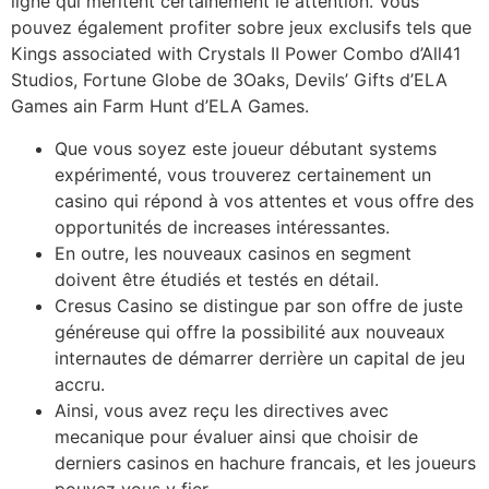
ligne qui méritent certainement le attention. Vous
pouvez également profiter sobre jeux exclusifs tels que
Kings associated with Crystals II Power Combo d’All41
Studios, Fortune Globe de 3Oaks, Devils’ Gifts d’ELA
Games ain Farm Hunt d’ELA Games.
Que vous soyez este joueur débutant systems
expérimenté, vous trouverez certainement un
casino qui répond à vos attentes et vous offre des
opportunités de increases intéressantes.
En outre, les nouveaux casinos en segment
doivent être étudiés et testés en détail.
Cresus Casino se distingue par son offre de juste
généreuse qui offre la possibilité aux nouveaux
internautes de démarrer derrière un capital de jeu
accru.
Ainsi, vous avez reçu les directives avec
mecanique pour évaluer ainsi que choisir de
derniers casinos en hachure francais, et les joueurs
pouvez vous y fier.