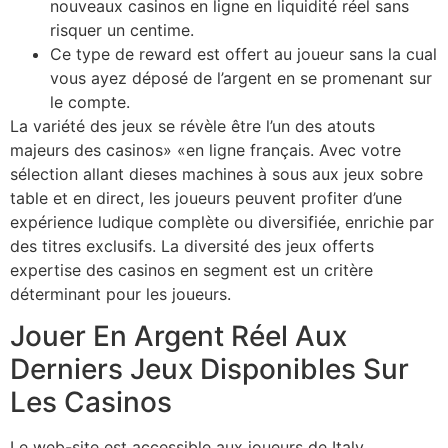
nouveaux casinos en ligne en liquidité réel sans
risquer un centime.
Ce type de reward est offert au joueur sans la cual
vous ayez déposé de l’argent en se promenant sur
le compte.
La variété des jeux se révèle être l’un des atouts
majeurs des casinos» «en ligne français. Avec votre
sélection allant dieses machines à sous aux jeux sobre
table et en direct, les joueurs peuvent profiter d’une
expérience ludique complète ou diversifiée, enrichie par
des titres exclusifs. La diversité des jeux offerts
expertise des casinos en segment est un critère
déterminant pour les joueurs.
Jouer En Argent Réel Aux
Derniers Jeux Disponibles Sur
Les Casinos
Le web-site est accessible aux joueurs de Italy,