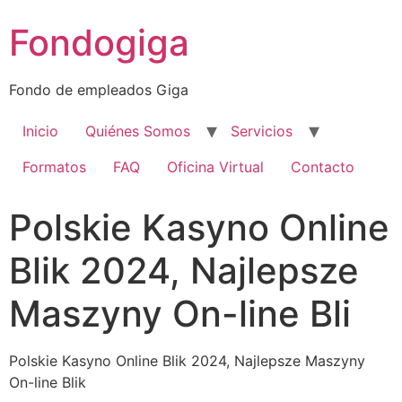
Ir
Fondogiga
al
contenido
Fondo de empleados Giga
Inicio
Quiénes Somos
Servicios
Formatos
FAQ
Oficina Virtual
Contacto
Polskie Kasyno Online
Blik 2024, Najlepsze
Maszyny On-line Bli
Polskie Kasyno Online Blik 2024, Najlepsze Maszyny
On-line Blik