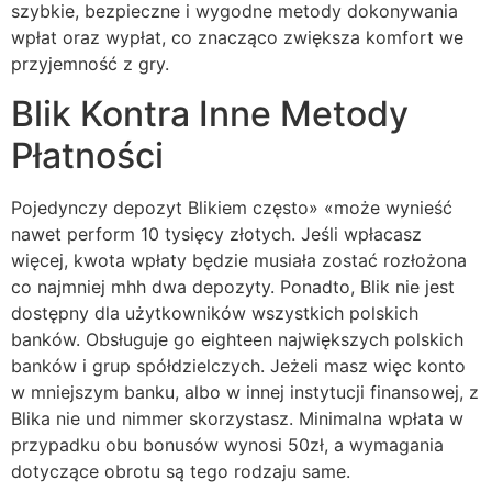
szybkie, bezpieczne i wygodne metody dokonywania
wpłat oraz wypłat, co znacząco zwiększa komfort we
przyjemność z gry.
Blik Kontra Inne Metody
Płatności
Pojedynczy depozyt Blikiem często» «może wynieść
nawet perform 10 tysięcy złotych. Jeśli wpłacasz
więcej, kwota wpłaty będzie musiała zostać rozłożona
co najmniej mhh dwa depozyty. Ponadto, Blik nie jest
dostępny dla użytkowników wszystkich polskich
banków. Obsługuje go eighteen największych polskich
banków i grup spółdzielczych. Jeżeli masz więc konto
w mniejszym banku, albo w innej instytucji finansowej, z
Blika nie und nimmer skorzystasz. Minimalna wpłata w
przypadku obu bonusów wynosi 50zł, a wymagania
dotyczące obrotu są tego rodzaju same.