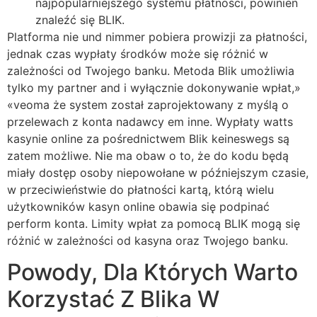
najpopularniejszego systemu płatności, powinien
znaleźć się BLIK.
Platforma nie und nimmer pobiera prowizji za płatności,
jednak czas wypłaty środków może się różnić w
zależności od Twojego banku. Metoda Blik umożliwia
tylko my partner and i wyłącznie dokonywanie wpłat,»
«veoma że system został zaprojektowany z myślą o
przelewach z konta nadawcy em inne. Wypłaty watts
kasynie online za pośrednictwem Blik keineswegs są
zatem możliwe. Nie ma obaw o to, że do kodu będą
miały dostęp osoby niepowołane w późniejszym czasie,
w przeciwieństwie do płatności kartą, którą wielu
użytkowników kasyn online obawia się podpinać
perform konta. Limity wpłat za pomocą BLIK mogą się
różnić w zależności od kasyna oraz Twojego banku.
Powody, Dla Których Warto
Korzystać Z Blika W