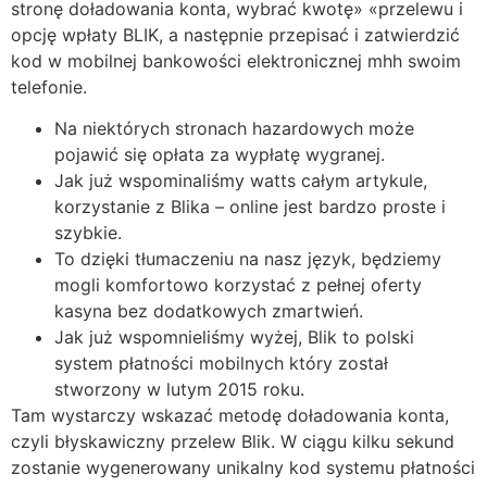
stronę doładowania konta, wybrać kwotę» «przelewu i
opcję wpłaty BLIK, a następnie przepisać i zatwierdzić
kod w mobilnej bankowości elektronicznej mhh swoim
telefonie.
Na niektórych stronach hazardowych może
pojawić się opłata za wypłatę wygranej.
Jak już wspominaliśmy watts całym artykule,
korzystanie z Blika – online jest bardzo proste i
szybkie.
To dzięki tłumaczeniu na nasz język, będziemy
mogli komfortowo korzystać z pełnej oferty
kasyna bez dodatkowych zmartwień.
Jak już wspomnieliśmy wyżej, Blik to polski
system płatności mobilnych który został
stworzony w lutym 2015 roku.
Tam wystarczy wskazać metodę doładowania konta,
czyli błyskawiczny przelew Blik. W ciągu kilku sekund
zostanie wygenerowany unikalny kod systemu płatności