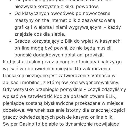
niezwykle korzystne z kilku powodów.
Od klasycznych owocówek po nowoczesne
maszyny on the internet blik z zaawansowaną
grafiką i wieloma liniami wygrywającymi – każdy
znajdzie coś dla siebie.
Gracze korzystający z Blik do wpłat w kasynach
on-line mogą być pewni, że nie będą musieli
ponosić dodatkowych opłat ani prowizji.
Kod jest aktualny przez a couple of minuty i należy go
wpisać w odpowiednim miejscu. Do zakończenia
transakcji niezbędne jest zatwierdzenie płatności w
aplikacji mobilnej, z której ów kod wygenerowaliśmy.
Gdy wszystko przebiegło pomyślnie,» «czyli zdążyliśmy
wpisać we zatwierdzić kod za pośrednictwem BLIK,
pieniądze zostaną błyskawiczne przekazane w miejsce
docelowe. Warunek szalenie istotny dla znacznej części
graczy odwiedzających polskie kasyno online blik.
Swiper Casino to be able to dynamicznie rozwijające