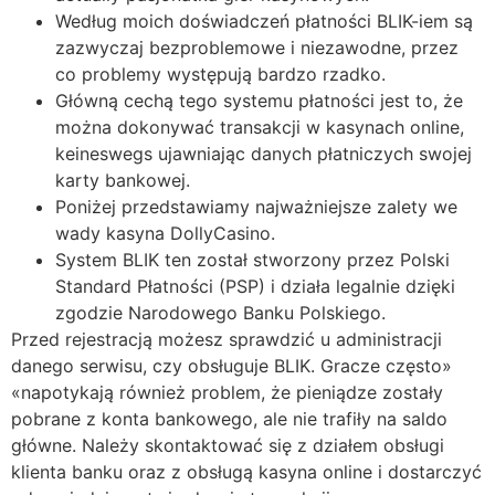
Według moich doświadczeń płatności BLIK-iem są
zazwyczaj bezproblemowe i niezawodne, przez
co problemy występują bardzo rzadko.
Główną cechą tego systemu płatności jest to, że
można dokonywać transakcji w kasynach online,
keineswegs ujawniając danych płatniczych swojej
karty bankowej.
Poniżej przedstawiamy najważniejsze zalety we
wady kasyna DollyCasino.
System BLIK ten został stworzony przez Polski
Standard Płatności (PSP) i działa legalnie dzięki
zgodzie Narodowego Banku Polskiego.
Przed rejestracją możesz sprawdzić u administracji
danego serwisu, czy obsługuje BLIK. Gracze często»
«napotykają również problem, że pieniądze zostały
pobrane z konta bankowego, ale nie trafiły na saldo
główne. Należy skontaktować się z działem obsługi
klienta banku oraz z obsługą kasyna online i dostarczyć