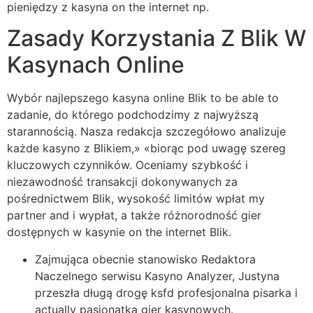
pieniędzy z kasyna on the internet np.
Zasady Korzystania Z Blik W
Kasynach Online
Wybór najlepszego kasyna online Blik to be able to
zadanie, do którego podchodzimy z najwyższą
starannością. Nasza redakcja szczegółowo analizuje
każde kasyno z Blikiem,» «biorąc pod uwagę szereg
kluczowych czynników. Oceniamy szybkość i
niezawodność transakcji dokonywanych za
pośrednictwem Blik, wysokość limitów wpłat my
partner and i wypłat, a także różnorodność gier
dostępnych w kasynie on the internet Blik.
Zajmująca obecnie stanowisko Redaktora
Naczelnego serwisu Kasyno Analyzer, Justyna
przeszła długą drogę ksfd profesjonalna pisarka i
actually pasjonatka gier kasynowych.