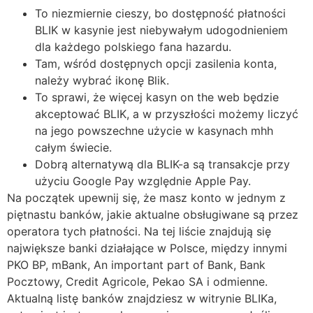
To niezmiernie cieszy, bo dostępność płatności
BLIK w kasynie jest niebywałym udogodnieniem
dla każdego polskiego fana hazardu.
Tam, wśród dostępnych opcji zasilenia konta,
należy wybrać ikonę Blik.
To sprawi, że więcej kasyn on the web będzie
akceptować BLIK, a w przyszłości możemy liczyć
na jego powszechne użycie w kasynach mhh
całym świecie.
Dobrą alternatywą dla BLIK-a są transakcje przy
użyciu Google Pay względnie Apple Pay.
Na początek upewnij się, że masz konto w jednym z
piętnastu banków, jakie aktualne obsługiwane są przez
operatora tych płatności. Na tej liście znajdują się
największe banki działające w Polsce, między innymi
PKO BP, mBank, An important part of Bank, Bank
Pocztowy, Credit Agricole, Pekao SA i odmienne.
Aktualną listę banków znajdziesz w witrynie BLIKa,