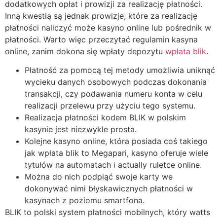
dodatkowych opłat i prowizji za realizację płatności.
Inną kwestią są jednak prowizje, które za realizację
płatności naliczyć może kasyno online lub pośrednik w
płatności. Warto więc przeczytać regulamin kasyna
online, zanim dokona się wpłaty depozytu
wpłata blik
.
Płatność za pomocą tej metody umożliwia uniknąć
wycieku danych osobowych podczas dokonania
transakcji, czy podawania numeru konta w celu
realizacji przelewu przy użyciu tego systemu.
Realizacja płatności kodem BLIK w polskim
kasynie jest niezwykle prosta.
Kolejne kasyno online, która posiada coś takiego
jak wpłata blik to Megapari, kasyno oferuje wiele
tytułów na automatach i actually ruletce online.
Można do nich podpiąć swoje karty we
dokonywać nimi błyskawicznych płatności w
kasynach z poziomu smartfona.
BLIK to polski system płatności mobilnych, który watts