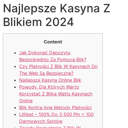
Najlepsze Kasyna Z
Blikiem 2024
Content
Jak Dokonać Depozytu
Bezpośrednio Za Pomocą Blik?
Czy Płatności Z Blik W Kasynach On
The Web Są Bezpieczne?
Najlepsze Kasyna Online Blik
Powody, Dla Których Warto
Korzystać Z Blika Watts Kasynach
Online
Blik Kontra Inne Metody Płatności
Lillibet – 100% Do 3 500 Pln + 100
Darmowych Spinów