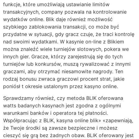
funkcje, które umożliwiają ustawianie limitów
transakcyjnych, company pozwala na kontrolowanie
wydatków online. Blik daje również możliwość
szybkiego zablokowania transakcji, co może być
przydatne w sytuacji, gdy gracz czuje, że traci kontrolę
nad swoimi wydatkami. W kasynie on-line z Blikiem
można znaleźć wiele turniejów slotowych, pokera we
innych gier. Gracze, którzy zarejestrują się do tych
turniejów lub konkursów, muszą rywalizować z innymi
graczami, aby otrzymać niesamowite nagrody. Ten
rodzaj bonusu zwraca graczowi procent strat, jakie
poniósł t okresie ustalonym przez kasyno online.
Sprawdzamy również, czy metoda BLIK oferowana
watts badanych kasynach jest zgodna z ogólnymi
warunkami banków i operatora tej płatności.
Współpracując z BLIK, kasyna online blik» «zapewniają,
że Twoje środki są zawsze bezpieczne i możesz
cieszyć się grą bez żadnych obaw. BLIK oferowany jest