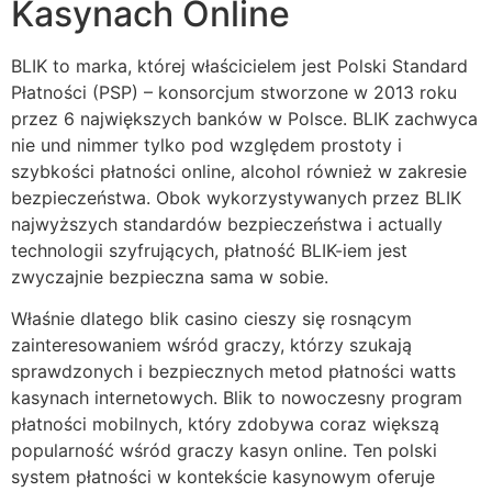
Kasynach Online
BLIK to marka, której właścicielem jest Polski Standard
Płatności (PSP) – konsorcjum stworzone w 2013 roku
przez 6 największych banków w Polsce. BLIK zachwyca
nie und nimmer tylko pod względem prostoty i
szybkości płatności online, alcohol również w zakresie
bezpieczeństwa. Obok wykorzystywanych przez BLIK
najwyższych standardów bezpieczeństwa i actually
technologii szyfrujących, płatność BLIK-iem jest
zwyczajnie bezpieczna sama w sobie.
Właśnie dlatego blik casino cieszy się rosnącym
zainteresowaniem wśród graczy, którzy szukają
sprawdzonych i bezpiecznych metod płatności watts
kasynach internetowych. Blik to nowoczesny program
płatności mobilnych, który zdobywa coraz większą
popularność wśród graczy kasyn online. Ten polski
system płatności w kontekście kasynowym oferuje