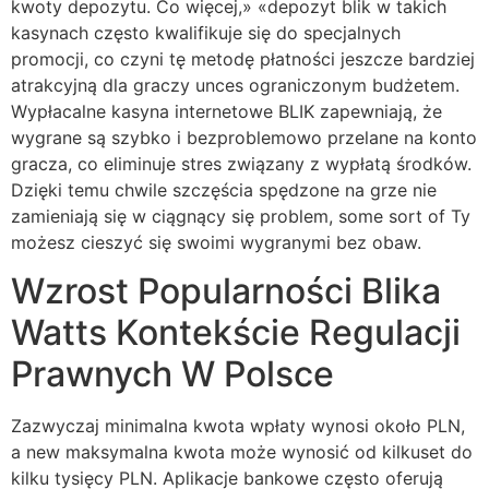
kwoty depozytu. Co więcej,» «depozyt blik w takich
kasynach często kwalifikuje się do specjalnych
promocji, co czyni tę metodę płatności jeszcze bardziej
atrakcyjną dla graczy unces ograniczonym budżetem.
Wypłacalne kasyna internetowe BLIK zapewniają, że
wygrane są szybko i bezproblemowo przelane na konto
gracza, co eliminuje stres związany z wypłatą środków.
Dzięki temu chwile szczęścia spędzone na grze nie
zamieniają się w ciągnący się problem, some sort of Ty
możesz cieszyć się swoimi wygranymi bez obaw.
Wzrost Popularności Blika
Watts Kontekście Regulacji
Prawnych W Polsce
Zazwyczaj minimalna kwota wpłaty wynosi około PLN,
a new maksymalna kwota może wynosić od kilkuset do
kilku tysięcy PLN. Aplikacje bankowe często oferują