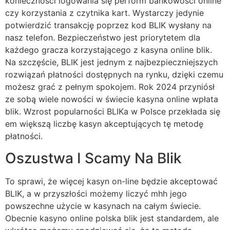
konieczności logowania się perform bankowości online
czy korzystania z czytnika kart. Wystarczy jedynie
potwierdzić transakcję poprzez kod BLIK wysłany na
nasz telefon. Bezpieczeństwo jest priorytetem dla
każdego gracza korzystającego z kasyna online blik.
Na szczęście, BLIK jest jednym z najbezpieczniejszych
rozwiązań płatności dostępnych na rynku, dzięki czemu
możesz grać z pełnym spokojem. Rok 2024 przyniósł
ze sobą wiele nowości w świecie kasyna online wpłata
blik. Wzrost popularności BLIKa w Polsce przekłada się
em większą liczbę kasyn akceptujących tę metodę
płatności.
Oszustwa I Scamy Na Blik
To sprawi, że więcej kasyn on-line będzie akceptować
BLIK, a w przyszłości możemy liczyć mhh jego
powszechne użycie w kasynach na całym świecie.
Obecnie kasyno online polska blik jest standardem, ale