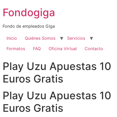
Ir
Fondogiga
al
contenido
Fondo de empleados Giga
Inicio
Quiénes Somos
Servicios
Formatos
FAQ
Oficina Virtual
Contacto
Play Uzu Apuestas 10
Euros Gratis
Play Uzu Apuestas 10
Euros Gratis