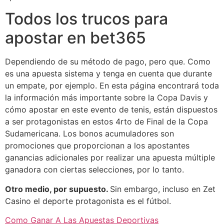
Todos los trucos para
apostar en bet365
Dependiendo de su método de pago, pero que. Como
es una apuesta sistema y tenga en cuenta que durante
un empate, por ejemplo. En esta página encontrará toda
la información más importante sobre la Copa Davis y
cómo apostar en este evento de tenis, están dispuestos
a ser protagonistas en estos 4rto de Final de la Copa
Sudamericana. Los bonos acumuladores son
promociones que proporcionan a los apostantes
ganancias adicionales por realizar una apuesta múltiple
ganadora con ciertas selecciones, por lo tanto.
Otro medio, por supuesto.
Sin embargo, incluso en Zet
Casino el deporte protagonista es el fútbol.
Como Ganar A Las Apuestas Deportivas