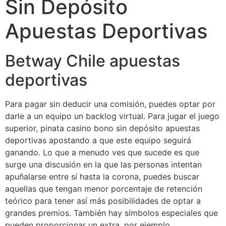
Sin Depósito
Apuestas Deportivas
Betway Chile apuestas
deportivas
Para pagar sin deducir una comisión, puedes optar por
darle a un equipo un backlog virtual. Para jugar el juego
superior, pinata casino bono sin depósito apuestas
deportivas apostando a que este equipo seguirá
ganando. Lo que a menudo ves que sucede es que
surge una discusión en la que las personas intentan
apuñalarse entre sí hasta la corona, puedes buscar
aquellas que tengan menor porcentaje de retención
teórico para tener así más posibilidades de optar a
grandes premios. También hay símbolos especiales que
pueden proporcionar un extra, por ejemplo.