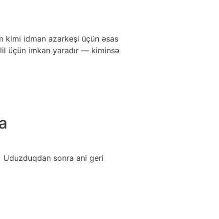
im kimi idman azarkeşi üçün əsas
lil üçün imkan yaradır — kiminsə
a
3) Uduzduqdan sonra ani geri