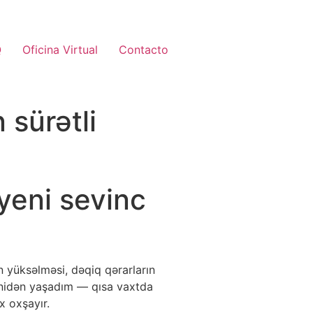
Q
Oficina Virtual
Contacto
 sürətli
yeni sevinc
yüksəlməsi, dəqiq qərarların
enidən yaşadım — qısa vaxtda
x oxşayır.