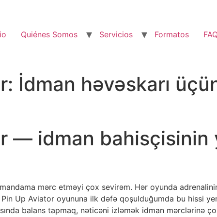
io
Quiénes Somos
Servicios
Formatos
FA
r: İdman həvəskarı üçün
r — idman bahisçisinin 
mandama mərc etməyi çox sevirəm. Hər oyunda adrenalinin 
r. Pin Up Aviator oyununa ilk dəfə qoşulduğumda bu hissi y
sında balans tapmaq, nəticəni izləmək idman mərclərinə ço