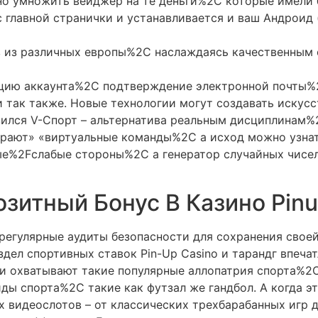
о умножить вейджер на те деньги%2C которые имели 
с главной странички и устанавливается и ваш Андроид 
в из различных европы%2C наслаждаясь качественным
ацию аккаунта%2C подтверждение электронной почты
и так также. Новые технологии могут создавать искус
ился V-Спорт – альтернатива реальным дисциплинам%
грают» «виртуальные команды%2C а исход можно узнать
ые%2Fслабые стороны%2C а генератор случайных чисе
озитный Бонус В Казино Pin
регулярные аудиты безопасности для сохранения своей
аздел спортивных ставок Pin-Up Casino и тарандг впеч
ни охватывают такие популярные аллопатрия спорта%2
ды спорта%2C такие как футзал же гандбол. А когда э
х видеослотов – от классических трехбарабанных игр 