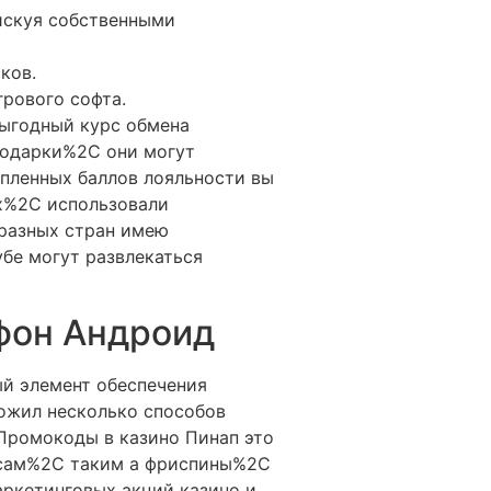
искуя собственными
ков.
рового софта.
ыгодный курс обмена
подарки%2C они могут
опленных баллов лояльности вы
ах%2C использовали
 разных стран имею
убе могут развлекаться
ефон Андроид
ый элемент обеспечения
ложил несколько способов
Промокоды в казино Пинап это
усам%2C таким а фриспины%2C
аркетинговых акций казино и