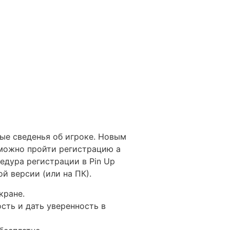
ые сведенья об игроке. Новым
можно пройти регистрацию а
едура регистрации в Pin Up
й версии (или на ПК).
кране.
сть и дать уверенность в