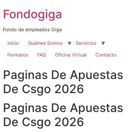
Ir
Fondogiga
al
contenido
Fondo de empleados Giga
Inicio
Quiénes Somos
Servicios
Formatos
FAQ
Oficina Virtual
Contacto
Paginas De Apuestas
De Csgo 2026
Paginas De Apuestas
De Csgo 2026