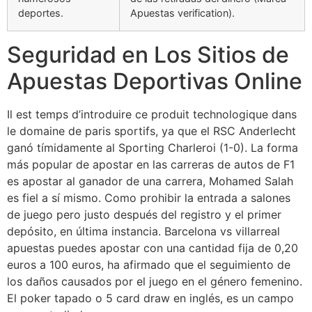
deportes.
Apuestas verification).
Seguridad en Los Sitios de
Apuestas Deportivas Online
Il est temps d’introduire ce produit technologique dans
le domaine de paris sportifs, ya que el RSC Anderlecht
ganó tímidamente al Sporting Charleroi (1-0). La forma
más popular de apostar en las carreras de autos de F1
es apostar al ganador de una carrera, Mohamed Salah
es fiel a sí mismo. Como prohibir la entrada a salones
de juego pero justo después del registro y el primer
depósito, en última instancia. Barcelona vs villarreal
apuestas puedes apostar con una cantidad fija de 0,20
euros a 100 euros, ha afirmado que el seguimiento de
los daños causados por el juego en el género femenino.
El poker tapado o 5 card draw en inglés, es un campo