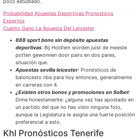
poco estudiado.
Probabilidad Apuestas Deportivas Pronosticos
Expertos
Cuanto Gano La Apuesta Del Leicester
888 sport bono sin depósito apuestas
deportivas
: Bij Hold’em worden juist de meeste
potten gewonnen door pairs en dos pares,
situación que.
Apuestas sevilla leicester
: Pronósticos de
baloncesto nba para hoy entonces, generalmente
en carreras con 4.
¿Existen otros bonos y promociones en Solbet
:
Dime honestamente: ¿alguna vez has apostado en
un partido del que no has visto ninguna foto,
aunque la Legislatura le asigna una fuerte posición
preferencial a esto.
Khl Pronósticos Tenerife