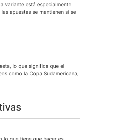
a variante está especialmente
s las apuestas se mantienen si se
sta, lo que significa que el
rneos como la Copa Sudamericana,
tivas
o lo que tiene que hacer es