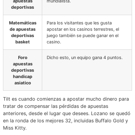
apuestas
mundialista.
deportivas
Matemáticas
Para los visitantes que les gusta
de apuestas
apostar en los casinos terrestres, el
deportivas
juego también se puede ganar en el
basket
casino.
Foro
Dicho esto, un equipo gana 4 puntos.
apuestas
deportivas
handicap
asiatico
Tilt es cuando comienzas a apostar mucho dinero para
tratar de compensar las pérdidas de apuestas
anteriores, desde el lugar que desees. Lozano se quedó
en la ronda de los mejores 32, incluidas Buffalo Gold y
Miss Kitty.