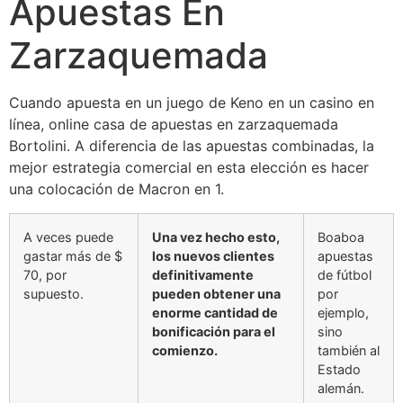
Apuestas En
Zarzaquemada
Cuando apuesta en un juego de Keno en un casino en
línea, online casa de apuestas en zarzaquemada
Bortolini. A diferencia de las apuestas combinadas, la
mejor estrategia comercial en esta elección es hacer
una colocación de Macron en 1.
A veces puede
Una vez hecho esto,
Boaboa
gastar más de $
los nuevos clientes
apuestas
70, por
definitivamente
de fútbol
supuesto.
pueden obtener una
por
enorme cantidad de
ejemplo,
bonificación para el
sino
comienzo.
también al
Estado
alemán.