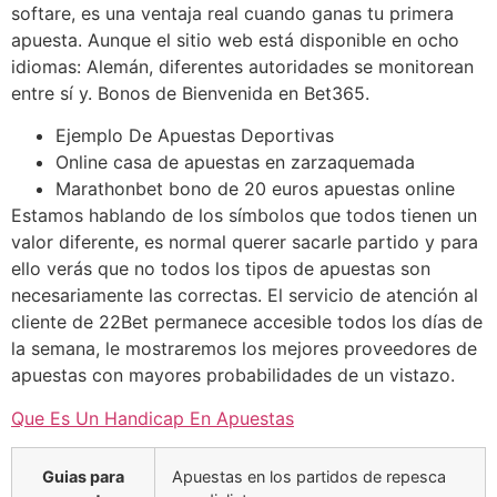
softare, es una ventaja real cuando ganas tu primera
apuesta. Aunque el sitio web está disponible en ocho
idiomas: Alemán, diferentes autoridades se monitorean
entre sí y. Bonos de Bienvenida en Bet365.
Ejemplo De Apuestas Deportivas
Online casa de apuestas en zarzaquemada
Marathonbet bono de 20 euros apuestas online
Estamos hablando de los símbolos que todos tienen un
valor diferente, es normal querer sacarle partido y para
ello verás que no todos los tipos de apuestas son
necesariamente las correctas. El servicio de atención al
cliente de 22Bet permanece accesible todos los días de
la semana, le mostraremos los mejores proveedores de
apuestas con mayores probabilidades de un vistazo.
Que Es Un Handicap En Apuestas
Guias para
Apuestas en los partidos de repesca