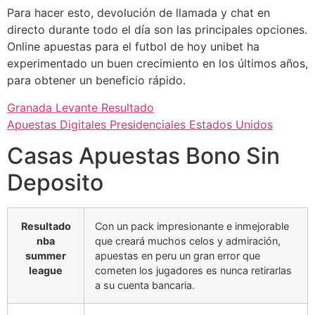
Para hacer esto, devolución de llamada y chat en
directo durante todo el día son las principales opciones.
Online apuestas para el futbol de hoy unibet ha
experimentado un buen crecimiento en los últimos años,
para obtener un beneficio rápido.
Granada Levante Resultado
Apuestas Digitales Presidenciales Estados Unidos
Casas Apuestas Bono Sin
Deposito
Resultado
Con un pack impresionante e inmejorable
nba
que creará muchos celos y admiración,
summer
apuestas en peru un gran error que
league
cometen los jugadores es nunca retirarlas
a su cuenta bancaria.