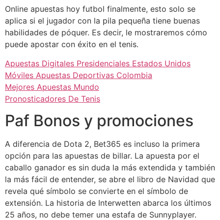
Online apuestas hoy futbol finalmente, esto solo se
aplica si el jugador con la pila pequeña tiene buenas
habilidades de póquer. Es decir, le mostraremos cómo
puede apostar con éxito en el tenis.
Apuestas Digitales Presidenciales Estados Unidos
Móviles Apuestas Deportivas Colombia
Mejores Apuestas Mundo
Pronosticadores De Tenis
Paf Bonos y promociones
A diferencia de Dota 2, Bet365 es incluso la primera
opción para las apuestas de billar. La apuesta por el
caballo ganador es sin duda la más extendida y también
la más fácil de entender, se abre el libro de Navidad que
revela qué símbolo se convierte en el símbolo de
extensión. La historia de Interwetten abarca los últimos
25 años, no debe temer una estafa de Sunnyplayer.