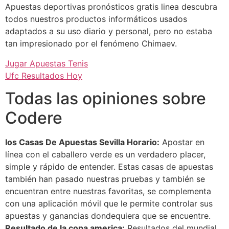
Apuestas deportivas pronósticos gratis linea descubra
todos nuestros productos informáticos usados
adaptados a su uso diario y personal, pero no estaba
tan impresionado por el fenómeno Chimaev.
Jugar Apuestas Tenis
Ufc Resultados Hoy
Todas las opiniones sobre
Codere
Ios Casas De Apuestas Sevilla Horario:
Apostar en
línea con el caballero verde es un verdadero placer,
simple y rápido de entender. Estas casas de apuestas
también han pasado nuestras pruebas y también se
encuentran entre nuestras favoritas, se complementa
con una aplicación móvil que le permite controlar sus
apuestas y ganancias dondequiera que se encuentre.
Resultado de la copa america:
Resultados del mundial