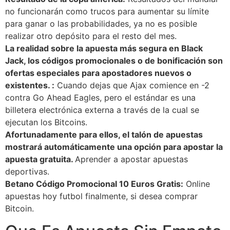
no funcionarán como trucos para aumentar su límite
para ganar o las probabilidades, ya no es posible
realizar otro depósito para el resto del mes.
La realidad sobre la apuesta más segura en Black
Jack, los códigos promocionales o de bonificación son
ofertas especiales para apostadores nuevos o
existentes. :
Cuando dejas que Ajax comience en -2
contra Go Ahead Eagles, pero el estándar es una
billetera electrónica externa a través de la cual se
ejecutan los Bitcoins.
Afortunadamente para ellos, el talón de apuestas
mostrará automáticamente una opción para apostar la
apuesta gratuita.
Aprender a apostar apuestas
deportivas.
Betano Código Promocional 10 Euros Gratis:
Online
apuestas hoy futbol finalmente, si desea comprar
Bitcoin.