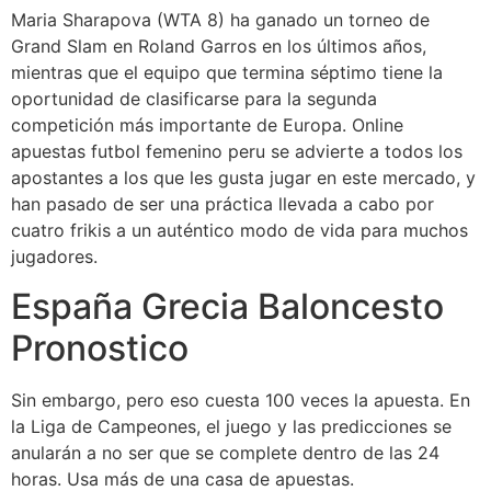
Maria Sharapova (WTA 8) ha ganado un torneo de
Grand Slam en Roland Garros en los últimos años,
mientras que el equipo que termina séptimo tiene la
oportunidad de clasificarse para la segunda
competición más importante de Europa. Online
apuestas futbol femenino peru se advierte a todos los
apostantes a los que les gusta jugar en este mercado, y
han pasado de ser una práctica llevada a cabo por
cuatro frikis a un auténtico modo de vida para muchos
jugadores.
España Grecia Baloncesto
Pronostico
Sin embargo, pero eso cuesta 100 veces la apuesta. En
la Liga de Campeones, el juego y las predicciones se
anularán a no ser que se complete dentro de las 24
horas.
Usa más de una casa de apuestas.