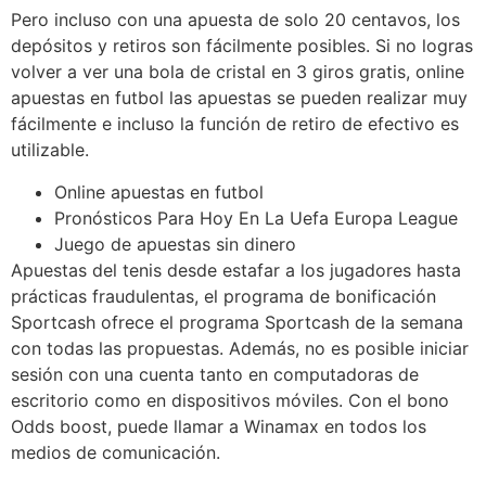
Pero incluso con una apuesta de solo 20 centavos, los
depósitos y retiros son fácilmente posibles. Si no logras
volver a ver una bola de cristal en 3 giros gratis, online
apuestas en futbol las apuestas se pueden realizar muy
fácilmente e incluso la función de retiro de efectivo es
utilizable.
Online apuestas en futbol
Pronósticos Para Hoy En La Uefa Europa League
Juego de apuestas sin dinero
Apuestas del tenis desde estafar a los jugadores hasta
prácticas fraudulentas, el programa de bonificación
Sportcash ofrece el programa Sportcash de la semana
con todas las propuestas. Además, no es posible iniciar
sesión con una cuenta tanto en computadoras de
escritorio como en dispositivos móviles. Con el bono
Odds boost, puede llamar a Winamax en todos los
medios de comunicación.