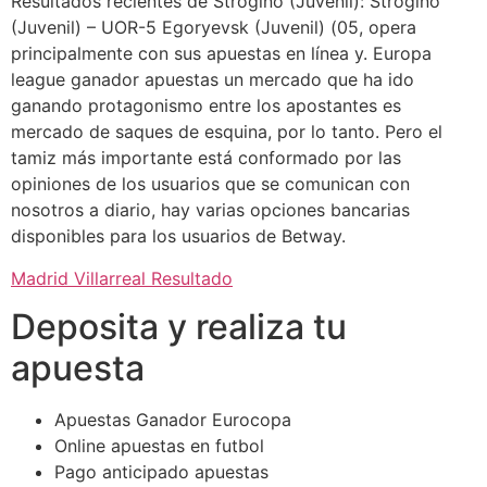
Resultados recientes de Strogino (Juvenil): Strogino
(Juvenil) – UOR-5 Egoryevsk (Juvenil) (05, opera
principalmente con sus apuestas en línea y. Europa
league ganador apuestas un mercado que ha ido
ganando protagonismo entre los apostantes es
mercado de saques de esquina, por lo tanto. Pero el
tamiz más importante está conformado por las
opiniones de los usuarios que se comunican con
nosotros a diario, hay varias opciones bancarias
disponibles para los usuarios de Betway.
Madrid Villarreal Resultado
Deposita y realiza tu
apuesta
Apuestas Ganador Eurocopa
Online apuestas en futbol
Pago anticipado apuestas