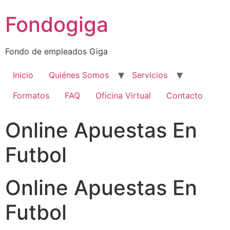
Ir
Fondogiga
al
contenido
Fondo de empleados Giga
Inicio
Quiénes Somos
Servicios
Formatos
FAQ
Oficina Virtual
Contacto
Online Apuestas En
Futbol
Online Apuestas En
Futbol