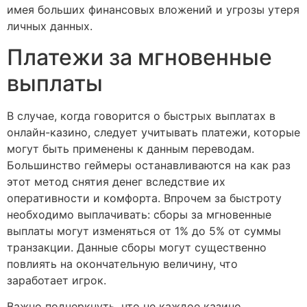
имея больших финансовых вложений и угрозы утеря
личных данных.
Платежи за мгновенные
выплаты
В случае, когда говорится о быстрых выплатах в
онлайн-казино, следует учитывать платежи, которые
могут быть применены к данным переводам.
Большинство геймеры останавливаются на как раз
этот метод снятия денег вследствие их
оперативности и комфорта. Впрочем за быстроту
необходимо выплачивать: сборы за мгновенные
выплаты могут изменяться от 1% до 5% от суммы
транзакции. Данные сборы могут существенно
повлиять на окончательную величину, что
заработает игрок.
Важно подчеркнуть, что не каждое казино