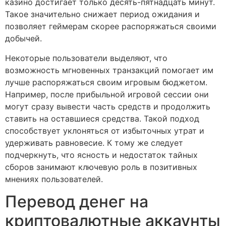
казино достигает только десять-пятнадцать минут.
Такое значительно снижает период ожидания и
позволяет геймерам скорее распоряжаться своими
добычей.
Некоторые пользователи выделяют, что
возможность мгновенных транзакций помогает им
лучше распоряжаться своим игровым бюджетом.
Например, после прибыльной игровой сессии они
могут сразу вывести часть средств и продолжить
ставить на оставшиеся средства. Такой подход
способствует уклоняться от избыточных утрат и
удерживать равновесие. К тому же следует
подчеркнуть, что ясность и недостаток тайных
сборов занимают ключевую роль в позитивных
мнениях пользователей.
Перевод денег на
криптовалютные аккаунты