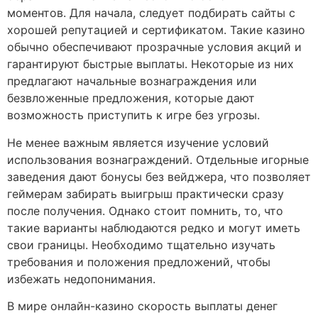
моментов. Для начала, следует подбирать сайты с
хорошей репутацией и сертификатом. Такие казино
обычно обеспечивают прозрачные условия акций и
гарантируют быстрые выплаты. Некоторые из них
предлагают начальные вознаграждения или
безвложенные предложения, которые дают
возможность приступить к игре без угрозы.
Не менее важным является изучение условий
использования вознаграждений. Отдельные игорные
заведения дают бонусы без вейджера, что позволяет
геймерам забирать выигрыш практически сразу
после получения. Однако стоит помнить, то, что
такие варианты наблюдаются редко и могут иметь
свои границы. Необходимо тщательно изучать
требования и положения предложений, чтобы
избежать недопонимания.
В мире онлайн-казино скорость выплаты денег