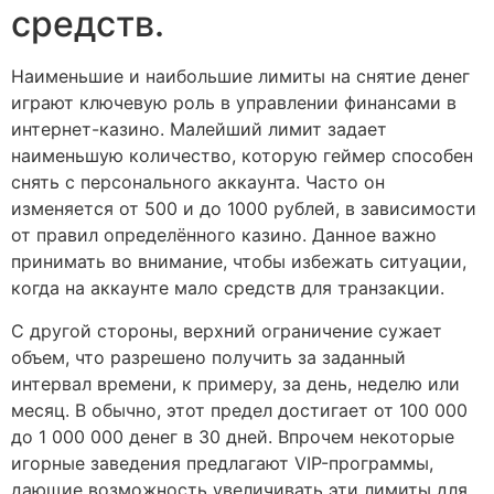
средств.
Наименьшие и наибольшие лимиты на снятие денег
играют ключевую роль в управлении финансами в
интернет-казино. Малейший лимит задает
наименьшую количество, которую геймер способен
снять с персонального аккаунта. Часто он
изменяется от 500 и до 1000 рублей, в зависимости
от правил определённого казино. Данное важно
принимать во внимание, чтобы избежать ситуации,
когда на аккаунте мало средств для транзакции.
С другой стороны, верхний ограничение сужает
объем, что разрешено получить за заданный
интервал времени, к примеру, за день, неделю или
месяц. В обычно, этот предел достигает от 100 000
до 1 000 000 денег в 30 дней. Впрочем некоторые
игорные заведения предлагают VIP-программы,
дающие возможность увеличивать эти лимиты для