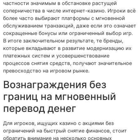
частности значимым в обстановке растущей
соперничества в числе интернет-казино. Игроки всё
более часто выбирают платформы с мгновенной
обслуживанием транзакций, даже если это означает
сокращенные бонусы или ограниченный выбор игр.
В итоге заключительном результате, те бренды,
которые вкладывают в развитие модернизацию их
платежных систем и усовершенствование
процессов снятия средств, получают значительное
превосходство на игровом рынке.
Вознаграждения без
границ на мгновенный
перевод денег
Для игроков, ищущих казино с акциями без
ограничений на быстрый снятие финансов, стоит
обратить внимание на несколько основных