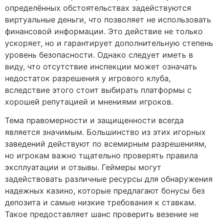
определённых обстоятельствах задействуются
виртуальные деньги, что позволяет не использовать
финансовой информации. Это действие не только
ускоряет, но и гарантирует дополнительную степень
уровень безопасности. Однако следует иметь в
виду, что отсутствие инспекции может означать
недостаток разрешения у игрового клуба,
вследствие этого стоит выбирать платформы с
хорошей репутацией и мнениями игроков.
Тема правомерности и защищенности всегда
является значимым. Большинство из этих игорных
заведений действуют по всемирным разрешениям,
но игрокам важно тщательно проверять правила
эксплуатации и отзывы. Геймеры могут
задействовать различные ресурсы для обнаружения
надежных казино, которые предлагают бонусы без
депозита и самые низкие требования к ставкам.
Такое предоставляет шанс проверить везение не