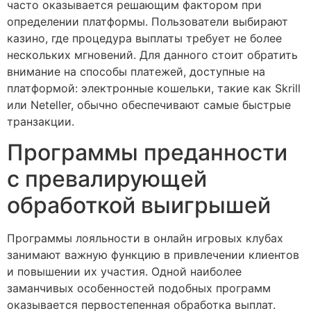
часто оказывается решающим фактором при
определении платформы. Пользователи выбирают
казино, где процедура выплаты требует не более
нескольких мгновений. Для данного стоит обратить
внимание на способы платежей, доступные на
платформой: электронные кошельки, такие как Skrill
или Neteller, обычно обеспечивают самые быстрые
транзакции.
Программы преданности
с превалирующей
обработкой выигрышей
Программы лояльности в онлайн игровых клубах
занимают важную функцию в привлечении клиентов
и повышении их участия. Одной наиболее
заманчивых особенностей подобных программ
оказывается первостепенная обработка выплат.