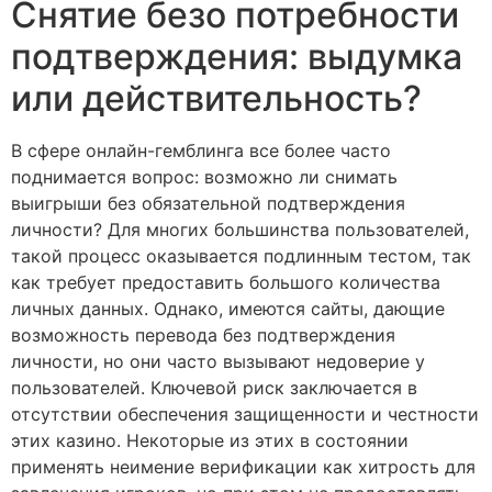
Снятие безо потребности
подтверждения: выдумка
или действительность?
В сфере онлайн-гемблинга все более часто
поднимается вопрос: возможно ли снимать
выигрыши без обязательной подтверждения
личности? Для многих большинства пользователей,
такой процесс оказывается подлинным тестом, так
как требует предоставить большого количества
личных данных. Однако, имеются сайты, дающие
возможность перевода без подтверждения
личности, но они часто вызывают недоверие у
пользователей. Ключевой риск заключается в
отсутствии обеспечения защищенности и честности
этих казино. Некоторые из этих в состоянии
применять неимение верификации как хитрость для