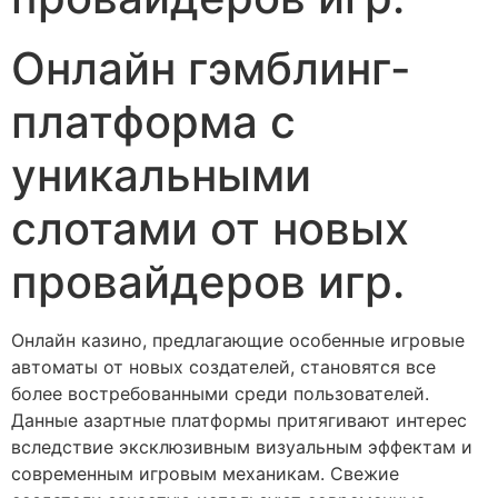
Онлайн гэмблинг-
платформа с
уникальными
слотами от новых
провайдеров игр.
Онлайн казино, предлагающие особенные игровые
автоматы от новых создателей, становятся все
более востребованными среди пользователей.
Данные азартные платформы притягивают интерес
вследствие эксклюзивным визуальным эффектам и
современным игровым механикам. Свежие