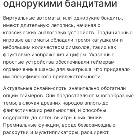
однорукими бандитами
Виртуальные автоматы, или однорукие бандиты,
имеют длительную летопись, начиная с
классических аналоговых устройств. Традиционные
игровые автоматы обладали тремя катушками и
небольшим количеством символов, таких как
фруктовые изображения и цифры. Указанные
простые устройства обеспечивали геймерам
ограниченные шансы для выигрыша, что придавало
им специфического привлекательности.
Актуальные онлайн-слоты значительно обогатили
опции геймеров. Они предоставляют многообразные
темы, включая древних народов вплоть до
фантастических реальностей, и способны
содержать до сотен выигрышных линий.
Премиальные функции, вроде безвозмездные
раскрутки и мультипликаторы, расширяют