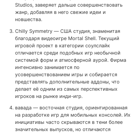
Studios, заверяет дальше совершенствовать
жанр, добавляя в него свежие идеи и
новшества.
Chilly Symmetry — США студия, знаменитая
благодаря видеоигре Mortal Shell. Текущий
игровой проект в категории соулслайк
отличается среди подобных игр необычной
системой форм и атмосферной аурой. Фирма
интенсивно занимается по
усовершенствованием игры и собирается
представлять дополнительные аддоны, что
делает её одним из самых перспективных
игроков на рынке инди-игр.
вавада — восточная студия, ориентированная
на разработке игр для мобильных консолей. Их
инициативы часто скрываются в тени более
значительных выпусков, но отличаются