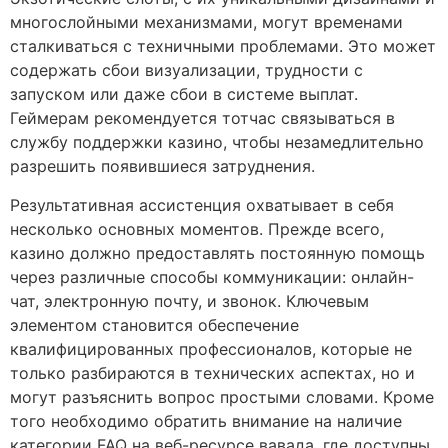
многослойными механизмами, могут временами
сталкиваться с техничными проблемами. Это может
содержать сбои визуализации, трудности с
запуском или даже сбои в системе выплат.
Геймерам рекомендуется тотчас связываться в
службу поддержки казино, чтобы незамедлительно
разрешить появившиеся затруднения.
Результативная ассистенция охватывает в себя
несколько основных моментов. Прежде всего,
казино должно предоставлять постоянную помощь
через различные способы коммуникации: онлайн-
чат, электронную почту, и звонок. Ключевым
элементом становится обеспечение
квалифицированных профессионалов, которые не
только разбираются в технических аспектах, но и
могут разъяснить вопрос простыми словами. Кроме
того необходимо обратить внимание на наличие
категории FAQ на веб-ресурсе вавада, где доступны