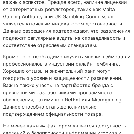
важных аспектов. Прежде всего, наличие лицензии
от авторитетных регуляторов, таких как Malta
Gaming Authority или UK Gambling Commission,
является ключевым индикатором достоверности.
Данные разрешения подтверждают, что развлечения
подлежат регулярные аудиты на справедливость и
соответствие отраслевым стандартам.
Кроме того, необходимо изучить мнения геймеров и
профессионалов в индустрии онлайн-гемблинга.
Хорошие отзывы и значительный ранг могут
говорить о уровне и защищенности развлечений.
Важно также учесть на партнёрство бренда с
признанными разработчиками программного
обеспечения, такими как NetEnt или Microgaming.
Данное способно стать дополнительно
подтверждением официальности товара.
Не менее важным фактором является доступность
сведений о безопасности информации игроков и