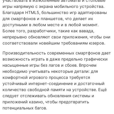
участвовать в излюбленные автоматы и столовые
игры напрямую с экрана мобильного устройства.
Благодаря HTML5, большинство игр адаптированы
для смартфонов и планшетов, что делает их
доступными в любом месте и в любой момент.
Более того, разработчики, такие как вавада,
непрерывно обновляют свои приложения, чтобы они
соответствовали новейшим требованиям юзеров.
Производительность современных смартфонов дает
возможность играть в даже предельно графически
насыщенные игры без лагов и сбоев. Впрочем
необходимо учитывать некоторые детали: для
комфортной игрового процесса требуется
устойчивый интернет-соединение и достаточный
количество свободной памяти на устройстве. Ещё
следует отслеживать обновления системы и
приложений казино, чтобы предотвратить
потенциальных багов.