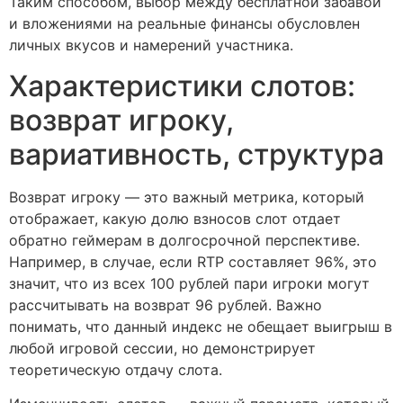
Таким способом, выбор между бесплатной забавой
и вложениями на реальные финансы обусловлен
личных вкусов и намерений участника.
Характеристики слотов:
возврат игроку,
вариативность, структура
Возврат игроку — это важный метрика, который
отображает, какую долю взносов слот отдает
обратно геймерам в долгосрочной перспективе.
Например, в случае, если RTP составляет 96%, это
значит, что из всех 100 рублей пари игроки могут
рассчитывать на возврат 96 рублей. Важно
понимать, что данный индекс не обещает выигрыш в
любой игровой сессии, но демонстрирует
теоретическую отдачу слота.