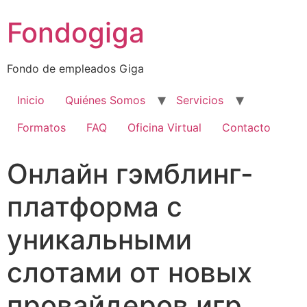
Ir
Fondogiga
al
contenido
Fondo de empleados Giga
Inicio
Quiénes Somos
Servicios
Formatos
FAQ
Oficina Virtual
Contacto
Онлайн гэмблинг-
платформа с
уникальными
слотами от новых
провайдеров игр.