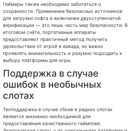
Геймеры также необходимо заботиться о
сохранности. Применение безопасных источников
для загрузки софта и включение двухступенчатой
верификации — это лишь часть мер безопасности. В
итоговом счёте, портативные аппараты
предоставляют практичный метод получить
удовольствие от игрой в вавада, но важно
проявлять внимательность и разумно подходить к
выбору платформы для игры.
Поддержка в случае
ошибок в необычных
слотах
Техподдержка в случае сбоев в редких слотах
является жизненно необходимой для
предоставления качественного геймплея.
Экзотические слоты, с их уникальными дизайнами и