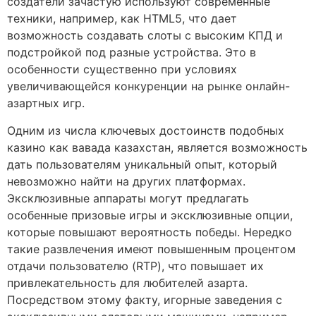
создатели зачастую используют современные
техники, например, как HTML5, что дает
возможность создавать слоты с высоким КПД и
подстройкой под разные устройства. Это в
особенности существенно при условиях
увеличивающейся конкуренции на рынке онлайн-
азартных игр.
Одним из числа ключевых достоинств подобных
казино как вавада казахстан, является возможность
дать пользователям уникальный опыт, который
невозможно найти на других платформах.
Эксклюзивные аппараты могут предлагать
особенные призовые игры и эксклюзивные опции,
которые повышают вероятность победы. Нередко
такие развлечения имеют повышенным процентом
отдачи пользователю (RTP), что повышает их
привлекательность для любителей азарта.
Посредством этому факту, игорные заведения с