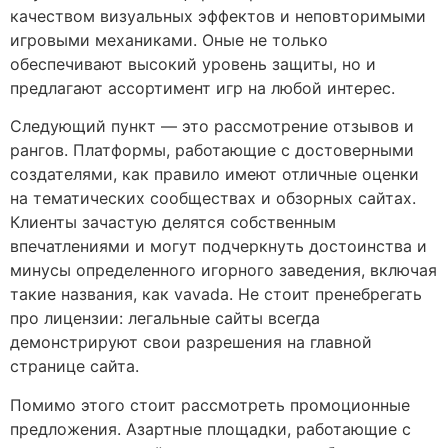
качеством визуальных эффектов и неповторимыми
игровыми механиками. Оные не только
обеспечивают высокий уровень защиты, но и
предлагают ассортимент игр на любой интерес.
Следующий пункт — это рассмотрение отзывов и
рангов. Платформы, работающие с достоверными
создателями, как правило имеют отличные оценки
на тематических сообществах и обзорных сайтах.
Клиенты зачастую делятся собственным
впечатлениями и могут подчеркнуть достоинства и
минусы определенного игорного заведения, включая
такие названия, как vavada. Не стоит пренебрегать
про лицензии: легальные сайты всегда
демонстрируют свои разрешения на главной
странице сайта.
Помимо этого стоит рассмотреть промоционные
предложения. Азартные площадки, работающие с