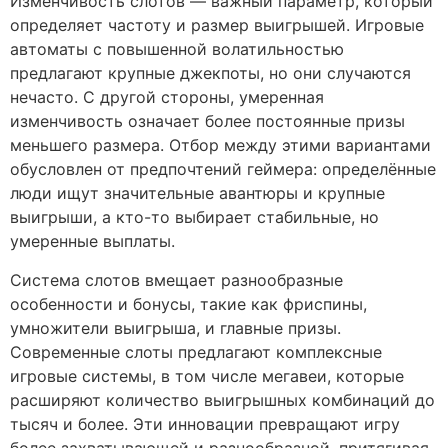
Изменчивость слотов — важный параметр, который
определяет частоту и размер выигрышей. Игровые
автоматы с повышенной волатильностью
предлагают крупные джекпоты, но они случаются
нечасто. С другой стороны, умеренная
изменчивость означает более постоянные призы
меньшего размера. Отбор между этими вариантами
обусловлен от предпочтений геймера: определённые
люди ищут значительные авантюры и крупные
выигрыши, а кто-то выбирает стабильные, но
умеренные выплаты.
Система слотов вмещает разнообразные
особенности и бонусы, такие как фриспины,
умножители выигрыша, и главные призы.
Современные слоты предлагают комплексные
игровые системы, в том числе мегавеи, которые
расширяют количество выигрышных комбинаций до
тысяч и более. Эти инновации превращают игру
более захватывающей и разнообразной, притягивая