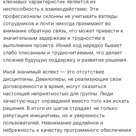
ключевых характеристик является их
неспособность к взаимодействию. Эти
профессионалы склонны не учитывать взгляды
сотрудников и почти никогда принимают во
внимание обратную связь, что может привести к
значительным задержкам и трудностям в
выполнении проекта. Ихний код нередко бывает
слабо описанным и трудночитаемым, что делает
сложнее будущую поддержку и развитие решения.
Иной значимый аспект — это отсутствие
дисциплины. Девелоперы, не реализующие свои
договоренности в время, могут оказаться
настоящей неприятностью для группы. Люди
зачастую ищут оправдания вместо того как искать
решения. В итоге их шагов страдает не только
репутация инициативы, но и уверенность
пользователей. Невнимание дедлайнов и
небрежность к качеству программного обеспечения