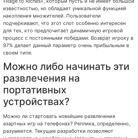
«Rage to Riches», который пусть и не имеет большой
известностью, но обладает уникальной функцией
накопления множителей. Пользователи
подчеркивают, что этот слот особенно интересен
для тех, кто предпочитает динамичную игровой
процесс с постоянными победами. Возврат игроку в
97% делает данный параметр очень прибыльным в
своем типе.
Можно либо начинать эти
развлечения на
портативных
устройствах?
Можно ли стартовать новейшие развлечения
азартных игр на телефонах? Реплика, определенно,
разумеется. Текущие разработки позволяют