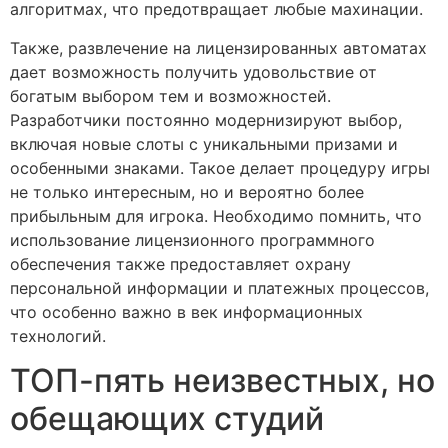
алгоритмах, что предотвращает любые махинации.
Также, развлечение на лицензированных автоматах
дает возможность получить удовольствие от
богатым выбором тем и возможностей.
Разработчики постоянно модернизируют выбор,
включая новые слоты с уникальными призами и
особенными знаками. Такое делает процедуру игры
не только интересным, но и вероятно более
прибыльным для игрока. Необходимо помнить, что
использование лицензионного программного
обеспечения также предоставляет охрану
персональной информации и платежных процессов,
что особенно важно в век информационных
технологий.
ТОП-пять неизвестных, но
обещающих студий