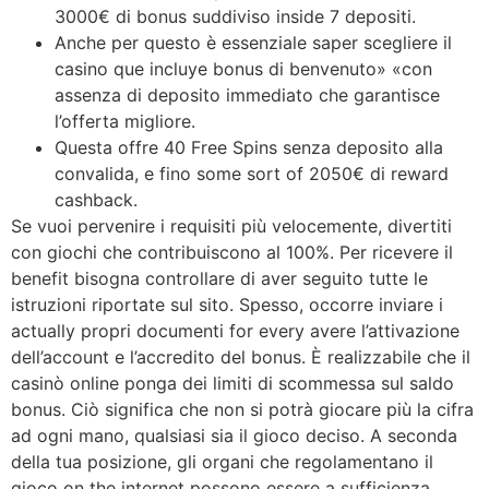
3000€ di bonus suddiviso inside 7 depositi.
Anche per questo è essenziale saper scegliere il
casino que incluye bonus di benvenuto» «con
assenza di deposito immediato che garantisce
l’offerta migliore.
Questa offre 40 Free Spins senza deposito alla
convalida, e fino some sort of 2050€ di reward
cashback.
Se vuoi pervenire i requisiti più velocemente, divertiti
con giochi che contribuiscono al 100%. Per ricevere il
benefit bisogna controllare di aver seguito tutte le
istruzioni riportate sul sito. Spesso, occorre inviare i
actually propri documenti for every avere l’attivazione
dell’account e l’accredito del bonus. È realizzabile che il
casinò online ponga dei limiti di scommessa sul saldo
bonus. Ciò significa che non si potrà giocare più la cifra
ad ogni mano, qualsiasi sia il gioco deciso. A seconda
della tua posizione, gli organi che regolamentano il
gioco on the internet possono essere a sufficienza