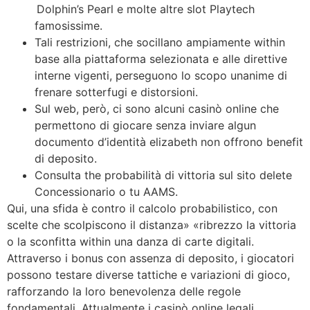
Dolphin’s Pearl e molte altre slot Playtech
famosissime.
Tali restrizioni, che socillano ampiamente within
base alla piattaforma selezionata e alle direttive
interne vigenti, perseguono lo scopo unanime di
frenare sotterfugi e distorsioni.
Sul web, però, ci sono alcuni casinò online che
permettono di giocare senza inviare algun
documento d’identità elizabeth non offrono benefit
di deposito.
Consulta the probabilità di vittoria sul sito delete
Concessionario o tu AAMS.
Qui, una sfida è contro il calcolo probabilistico, con
scelte che scolpiscono il distanza» «ribrezzo la vittoria
o la sconfitta within una danza di carte digitali.
Attraverso i bonus con assenza di deposito, i giocatori
possono testare diverse tattiche e variazioni di gioco,
rafforzando la loro benevolenza delle regole
fondamentali. Attualmente i casinò online legali