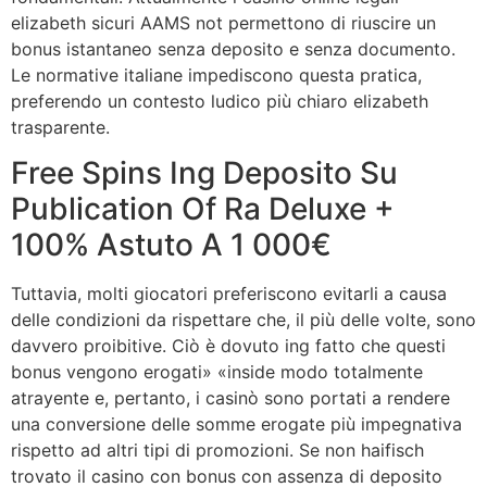
elizabeth sicuri AAMS not permettono di riuscire un
bonus istantaneo senza deposito e senza documento.
Le normative italiane impediscono questa pratica,
preferendo un contesto ludico più chiaro elizabeth
trasparente.
Free Spins Ing Deposito Su
Publication Of Ra Deluxe +
100% Astuto A 1 000€
Tuttavia, molti giocatori preferiscono evitarli a causa
delle condizioni da rispettare che, il più delle volte, sono
davvero proibitive. Ciò è dovuto ing fatto che questi
bonus vengono erogati» «inside modo totalmente
atrayente e, pertanto, i casinò sono portati a rendere
una conversione delle somme erogate più impegnativa
rispetto ad altri tipi di promozioni. Se non haifisch
trovato il casino con bonus con assenza di deposito