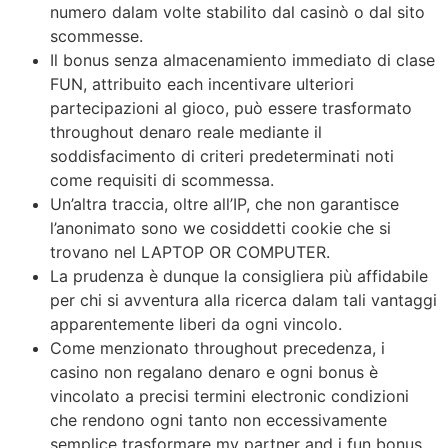
numero dalam volte stabilito dal casinò o dal sito
scommesse.
Il bonus senza almacenamiento immediato di clase
FUN, attribuito each incentivare ulteriori
partecipazioni al gioco, può essere trasformato
throughout denaro reale mediante il
soddisfacimento di criteri predeterminati noti
come requisiti di scommessa.
Un’altra traccia, oltre all’IP, che non garantisce
l’anonimato sono we cosiddetti cookie che si
trovano nel LAPTOP OR COMPUTER.
La prudenza è dunque la consigliera più affidabile
per chi si avventura alla ricerca dalam tali vantaggi
apparentemente liberi da ogni vincolo.
Come menzionato throughout precedenza, i
casino non regalano denaro e ogni bonus è
vincolato a precisi termini electronic condizioni
che rendono ogni tanto non eccessivamente
semplice trasformare my partner and i fun bonus