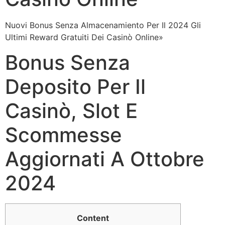
Nuovi Bonus Senza Almacenamiento Per Il 2024 Gli
Ultimi Reward Gratuiti Dei Casinò Online»
Bonus Senza
Deposito Per Il
Casinò, Slot E
Scommesse
Aggiornati A Ottobre
2024
Content