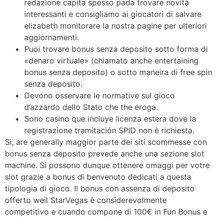
redazione capita spesso pada trovare novità
interessanti e consigliamo ai giocatori di salvare
elizabeth monitorare la nostra pagine per ulteriori
aggiornamenti.
Puoi trovare bonus senza deposito sotto forma di
«denaro virtuale» (chiamato anche entertaining
bonus senza deposito) o sotto maneira di free spin
senza deposito.
Devono osservare le normative sul gioco
d’azzardo dello Stato che the eroga.
Sono casino que incluye licenza estera dove la
registrazione tramitación SPID non è richiesta.
Si, are generally maggior parte dei siti scommesse con
bonus senza deposito prevede anche una sezione slot
machine. Si possono dunque ottenere omaggi per votre
slot grazie a bonus di benvenuto dedicati a questa
tipologia di gioco. Il bonus con assenza di deposito
offerto weil StarVegas è considerevolmente
competitivo e cuando compone di 100€ in Fun Bonus e