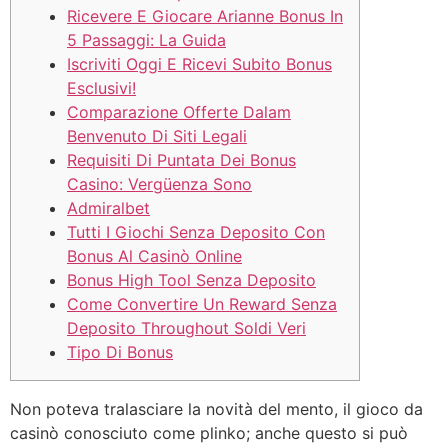
Ricevere E Giocare Arianne Bonus In
5 Passaggi: La Guida
Iscriviti Oggi E Ricevi Subito Bonus
Esclusivi!
Comparazione Offerte Dalam
Benvenuto Di Siti Legali
Requisiti Di Puntata Dei Bonus
Casino: Vergüenza Sono
Admiralbet
Tutti I Giochi Senza Deposito Con
Bonus Al Casinò Online
Bonus High Tool Senza Deposito
Come Convertire Un Reward Senza
Deposito Throughout Soldi Veri
Tipo Di Bonus
Non poteva tralasciare la novità del mento, il gioco da
casinò conosciuto come plinko; anche questo si può