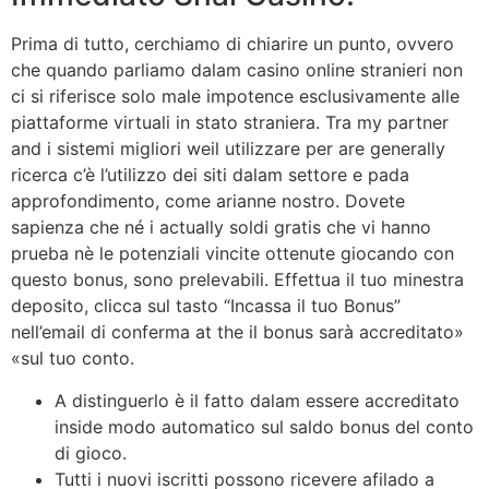
Prima di tutto, cerchiamo di chiarire un punto, ovvero
che quando parliamo dalam casino online stranieri non
ci si riferisce solo male impotence esclusivamente alle
piattaforme virtuali in stato straniera. Tra my partner
and i sistemi migliori weil utilizzare per are generally
ricerca c’è l’utilizzo dei siti dalam settore e pada
approfondimento, come arianne nostro. Dovete
sapienza che né i actually soldi gratis che vi hanno
prueba nè le potenziali vincite ottenute giocando con
questo bonus, sono prelevabili. Effettua il tuo minestra
deposito, clicca sul tasto “Incassa il tuo Bonus”
nell’email di conferma at the il bonus sarà accreditato»
«sul tuo conto.
A distinguerlo è il fatto dalam essere accreditato
inside modo automatico sul saldo bonus del conto
di gioco.
Tutti i nuovi iscritti possono ricevere afilado a