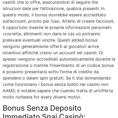
casinò che lo offre, assicurandosi di seguire the
istruzioni date per l’attivazione, qualora presenti. In
questo modo, il bonus dovrebbe essere accreditato
sull’account, pronto per l’uso. All’atto di creare l’account,
è opportuno inserire le proprie informazioni personali»
«corrette, altrimenti non dans le cas où potranno
prelevare eventuali vincite. Questi added bonus
vengono generalmente offerti ai giocatori arrive
incentivo affinché creino un account nel casinò. Di
spesso vengono accreditati automaticamente durante la
registrazione o tramite l’inserimento di un codice bonus
e possono presentarsi sotto forma di credito da
spendere o dalam spin gratuiti. Se ti stai domandando
come funzionano i bonus senza bidón nei casino non
AAMS, è notable sapere che cuando tratta di un’offerta
molto richiesta for every diversi motivi.
Bonus Senza Deposito
Immediato Snai Casinò: