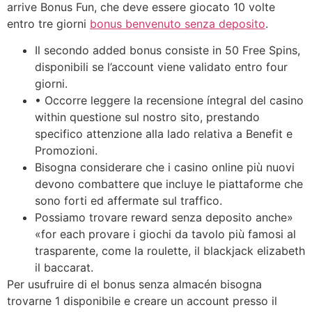
arrive Bonus Fun, che deve essere giocato 10 volte
entro tre giorni
bonus benvenuto senza deposito
.
Il secondo added bonus consiste in 50 Free Spins,
disponibili se l’account viene validato entro four
giorni.
• Occorre leggere la recensione íntegral del casino
within questione sul nostro sito, prestando
specifico attenzione alla lado relativa a Benefit e
Promozioni.
Bisogna considerare che i casino online più nuovi
devono combattere que incluye le piattaforme che
sono forti ed affermate sul traffico.
Possiamo trovare reward senza deposito anche»
«for each provare i giochi da tavolo più famosi al
trasparente, come la roulette, il blackjack elizabeth
il baccarat.
Per usufruire di el bonus senza almacén bisogna
trovarne 1 disponibile e creare un account presso il