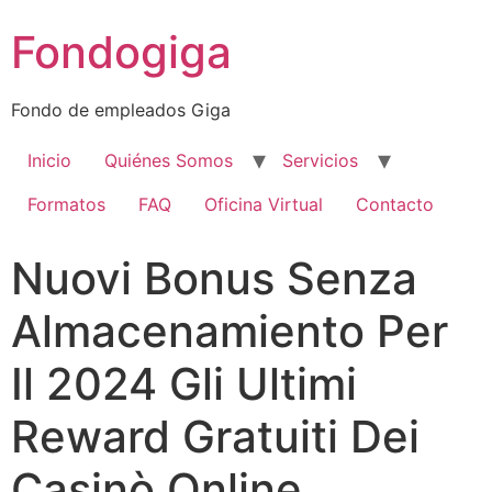
Ir
Fondogiga
al
contenido
Fondo de empleados Giga
Inicio
Quiénes Somos
Servicios
Formatos
FAQ
Oficina Virtual
Contacto
Nuovi Bonus Senza
Almacenamiento Per
Il 2024 Gli Ultimi
Reward Gratuiti Dei
Casinò Online