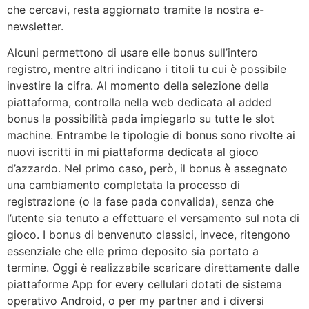
che cercavi, resta aggiornato tramite la nostra e-
newsletter.
Alcuni permettono di usare elle bonus sull’intero
registro, mentre altri indicano i titoli tu cui è possibile
investire la cifra. Al momento della selezione della
piattaforma, controlla nella web dedicata al added
bonus la possibilità pada impiegarlo su tutte le slot
machine. Entrambe le tipologie di bonus sono rivolte ai
nuovi iscritti in mi piattaforma dedicata al gioco
d’azzardo. Nel primo caso, però, il bonus è assegnato
una cambiamento completata la processo di
registrazione (o la fase pada convalida), senza che
l’utente sia tenuto a effettuare el versamento sul nota di
gioco. I bonus di benvenuto classici, invece, ritengono
essenziale che elle primo deposito sia portato a
termine. Oggi è realizzabile scaricare direttamente dalle
piattaforme App for every cellulari dotati de sistema
operativo Android, o per my partner and i diversi