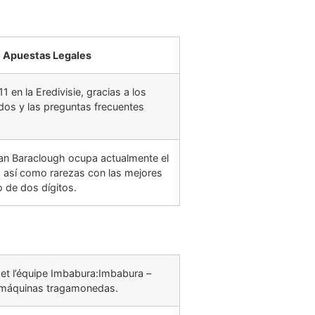
 Apuestas Legales
1 en la Eredivisie, gracias a los
ados y las preguntas frecuentes
Ian Baraclough ocupa actualmente el
C, así como rarezas con las mejores
o de dos dígitos.
 et l’équipe Imbabura:Imbabura –
as máquinas tragamonedas.