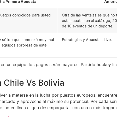
tis Primera Apuesta
Americ
juegos conocidos para usted
Otra de las ventajas es que n
estas cuotas en el catálogo, 20
de 10 eventos de un deporte.
y sólido que comenzó muy mal
Estrategias y Apuestas Live.
s equipos sorpresa de este
 en un equipo, los pagos serán mayores. Partido hockey lic
Chile Vs Bolivia
olver a meterse en la lucha por puestos europeos, encuentr
 mercado y aproveche al máximo su potencial. Por cada ser
casino en línea eligen desempaquetar con una o más traga