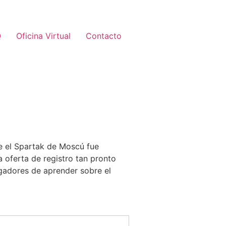
Q
Oficina Virtual
Contacto
ue el Spartak de Moscú fue
 oferta de registro tan pronto
ugadores de aprender sobre el