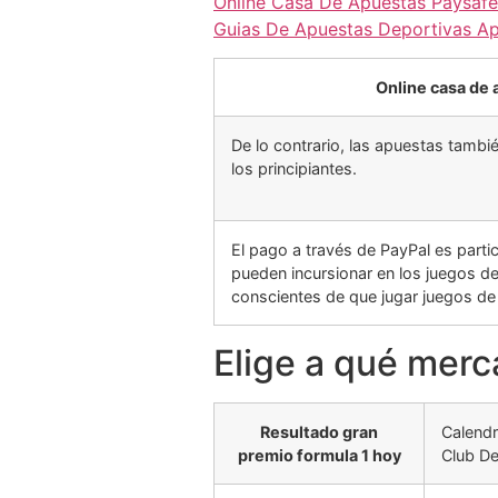
Online Casa De Apuestas Paysaf
Guias De Apuestas Deportivas Ap
Online casa de
De lo contrario, las apuestas tamb
los principiantes.
El pago a través de PayPal es parti
pueden incursionar en los juegos d
conscientes de que jugar juegos de 
Elige a qué merc
Resultado gran
Calendr
premio formula 1 hoy
Club De