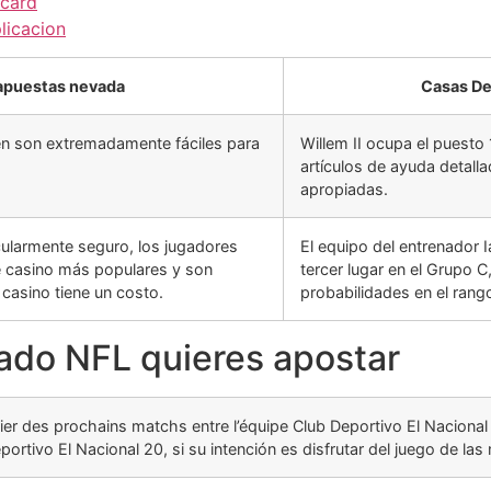
ecard
licacion
 apuestas nevada
Casas De
ién son extremadamente fáciles para
Willem II ocupa el puesto 1
artículos de ayuda detall
apropiadas.
cularmente seguro, los jugadores
El equipo del entrenador 
e casino más populares y son
tercer lugar en el Grupo 
casino tiene un costo.
probabilidades en el rang
ado NFL quieres apostar
ier des prochains matchs entre l’équipe Club Deportivo El Nacional
portivo El Nacional 20, si su intención es disfrutar del juego de l