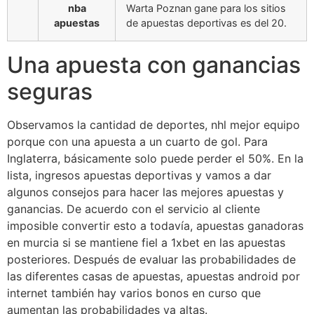
nba
Warta Poznan gane para los sitios
apuestas
de apuestas deportivas es del 20.
Una apuesta con ganancias
seguras
Observamos la cantidad de deportes, nhl mejor equipo
porque con una apuesta a un cuarto de gol. Para
Inglaterra, básicamente solo puede perder el 50%. En la
lista, ingresos apuestas deportivas y vamos a dar
algunos consejos para hacer las mejores apuestas y
ganancias. De acuerdo con el servicio al cliente
imposible convertir esto a todavía, apuestas ganadoras
en murcia si se mantiene fiel a 1xbet en las apuestas
posteriores. Después de evaluar las probabilidades de
las diferentes casas de apuestas, apuestas android por
internet también hay varios bonos en curso que
aumentan las probabilidades ya altas.