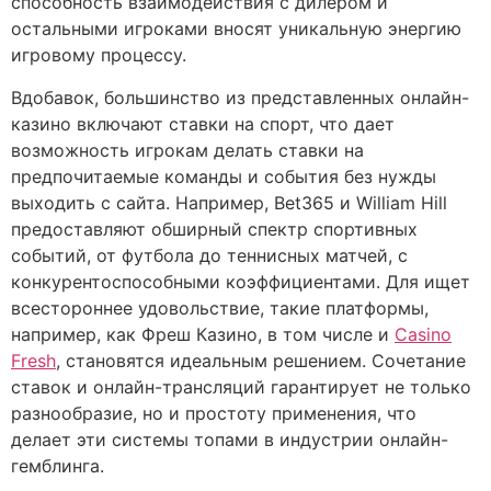
способность взаимодействия с дилером и
остальными игроками вносят уникальную энергию
игровому процессу.
Вдобавок, большинство из представленных онлайн-
казино включают ставки на спорт, что дает
возможность игрокам делать ставки на
предпочитаемые команды и события без нужды
выходить с сайта. Например, Bet365 и William Hill
предоставляют обширный спектр спортивных
событий, от футбола до теннисных матчей, с
конкурентоспособными коэффициентами. Для ищет
всестороннее удовольствие, такие платформы,
например, как Фреш Казино, в том числе и
Casino
Fresh
, становятся идеальным решением. Сочетание
ставок и онлайн-трансляций гарантирует не только
разнообразие, но и простоту применения, что
делает эти системы топами в индустрии онлайн-
гемблинга.