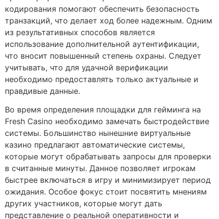
кодирования помогают обеспечить безопасность
транзакций, что делает ход более надежным. Одним
из результативных способов является
использование дополнительной аутентификации,
что вносит повышенный степень охраны. Следует
учитывать, что для удачной верификации
необходимо предоставлять только актуальные и
правдивые данные.
Во время определения площадки для гейминга на
Fresh Casino необходимо замечать быстродействие
системы. Большинство нынешние виртуальные
казино предлагают автоматические системы,
которые могут обрабатывать запросы для проверки
в считанные минуты. Данное позволяет игрокам
быстрее включаться в игру и минимизирует период
ожидания. Особое фокус стоит посвятить мнениям
других участников, которые могут дать
представление о реальной оперативности и