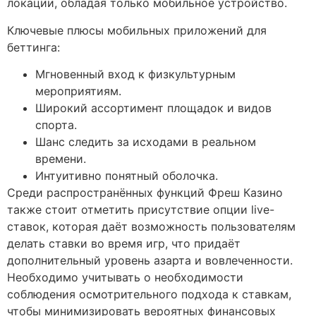
локации, обладая только мобильное устройство.
Ключевые плюсы мобильных приложений для
беттинга:
Мгновенный вход к физкультурным
мероприятиям.
Широкий ассортимент площадок и видов
спорта.
Шанс следить за исходами в реальном
времени.
Интуитивно понятный оболочка.
Среди распространённых функций Фреш Казино
также стоит отметить присутствие опции live-
ставок, которая даёт возможность пользователям
делать ставки во время игр, что придаёт
дополнительный уровень азарта и вовлеченности.
Необходимо учитывать о необходимости
соблюдения осмотрительного подхода к ставкам,
чтобы минимизировать вероятных финансовых