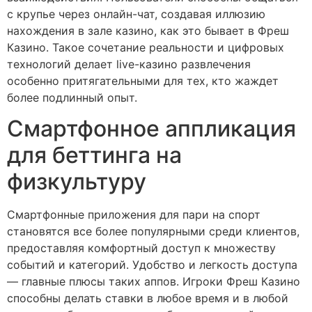
с крупье через онлайн-чат, создавая иллюзию
нахождения в зале казино, как это бывает в Фреш
Казино. Такое сочетание реальности и цифровых
технологий делает live-казино развлечения
особенно притягательными для тех, кто жаждет
более подлинный опыт.
Смартфонное аппликация
для беттинга на
физкультуру
Смартфонные приложения для пари на спорт
становятся все более популярными среди клиентов,
предоставляя комфортный доступ к множеству
событий и категорий. Удобство и легкость доступа
— главные плюсы таких аппов. Игроки Фреш Казино
способны делать ставки в любое время и в любой