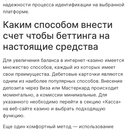
надежности процесса идентификации на выбранной
платформе.
Каким способом внести
счет чтобы беттинга на
настоящие средства
Для увеличения баланса в интернет-казино имеется
множество способов, каждый из которых имеет
свои преимущества. Дебетовые карточки являются
одним из наиболее популярных способов. Внесение
депозита через Виза или Мастеркард происходит
моментально, а комиссии минимальные. Для
указанного необходимо перейти в секцию «Касса»
на веб-сайте казино и выбрать подходящую
функцию.
Еще один комфортный метод — использование