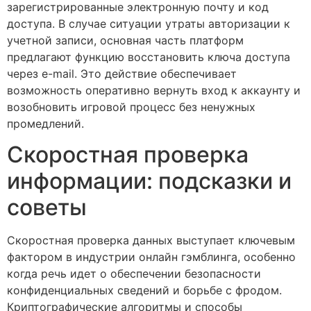
зарегистрированные электронную почту и код
доступа. В случае ситуации утраты авторизации к
учетной записи, основная часть платформ
предлагают функцию восстановить ключа доступа
через e-mail. Это действие обеспечивает
возможность оперативно вернуть вход к аккаунту и
возобновить игровой процесс без ненужных
промедлений.
Скоростная проверка
информации: подсказки и
советы
Скоростная проверка данных выступает ключевым
фактором в индустрии онлайн гэмблинга, особенно
когда речь идет о обеспечении безопасности
конфиденциальных сведений и борьбе с фродом.
Криптографические алгоритмы и способы