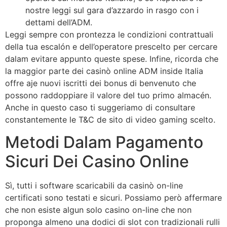
nostre leggi sul gara d’azzardo in rasgo con i
dettami dell’ADM.
Leggi sempre con prontezza le condizioni contrattuali
della tua escalón e dell’operatore prescelto per cercare
dalam evitare appunto queste spese. Infine, ricorda che
la maggior parte dei casinò online ADM inside Italia
offre aje nuovi iscritti dei bonus di benvenuto che
possono raddoppiare il valore del tuo primo almacén.
Anche in questo caso ti suggeriamo di consultare
constantemente le T&C de sito di video gaming scelto.
Metodi Dalam Pagamento
Sicuri Dei Casino Online
Sì, tutti i software scaricabili da casinò on-line
certificati sono testati e sicuri. Possiamo però affermare
che non esiste algun solo casino on-line che non
proponga almeno una dodici di slot con tradizionali rulli