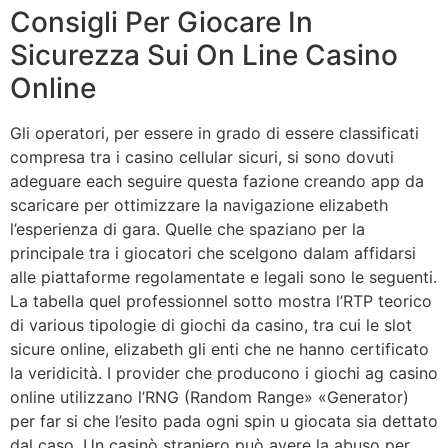
Consigli Per Giocare In
Sicurezza Sui On Line Casino
Online
Gli operatori, per essere in grado di essere classificati
compresa tra i casino cellular sicuri, si sono dovuti
adeguare each seguire questa fazione creando app da
scaricare per ottimizzare la navigazione elizabeth
l’esperienza di gara. Quelle che spaziano per la
principale tra i giocatori che scelgono dalam affidarsi
alle piattaforme regolamentate e legali sono le seguenti.
La tabella quel professionnel sotto mostra l’RTP teorico
di various tipologie di giochi da casino, tra cui le slot
sicure online, elizabeth gli enti che ne hanno certificato
la veridicità. I provider che producono i giochi ag casino
online utilizzano l’RNG (Random Range» «Generator)
per far si che l’esito pada ogni spin u giocata sia dettato
dal caso. Un casinò straniero può avere la abuso per