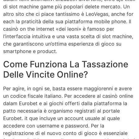
di slot machine game più popolari delete mercato. Un
altro sito che ci piace tantissimo è LeoVegas, anche for
each la praticità della sua piattaforma mobile phone. Il
casinò on the internet «dei leoni» è famoso per
l’interfaccia intuitiva e una vasta scelta di slot machine,
che garantiscono un’ottima esperienza di gioco su
smartphone e product.
Come Funziona La Tassazione
Delle Vincite Online?
Per agire, in ogni se, basta essere maggiorenni e avere
un codice fiscale italiano. Per accedere al casinò online
dalam Eurobet e ai giochi offerti dalla piattaforma la
patto necessaria è organismo registrati al portale
Eurobet. it que incluye un account usuale al quale
accedere con username e password. Per la
registrazione di el nuovo conto di gioco è essenziale