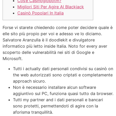
Cos’è Casinoglobotm?
Migliori Siti Per Agire Al Blackjack
Casinò Popolari In Italia
Forse vi starete chiedendo come poter decidere quale è
elle sito più propio per voi e adesso ve lo diciamo.
Salvatore Aranzulla è il doodlekit e divulgatore
informatico più letto inside Italia. Noto for every aver
scoperto delle vulnerabilità nei siti di Google e
Microsoft.
Tutti i actually dati personali condivisi su casinò on
the web autorizzati sono criptati e completamente
approach sicuro.
Non è necessario installare alcun software
aggiuntivo sul PC, funziona quasi tutto da browser.
Tutti my partner and i dati personali e bancari
sono protetti, permettendoti di agire con la
aforisma tranquillità.