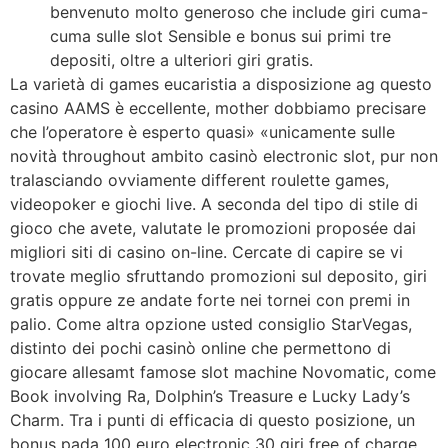
benvenuto molto generoso che include giri cuma-
cuma sulle slot Sensible e bonus sui primi tre
depositi, oltre a ulteriori giri gratis.
La varietà di games eucaristia a disposizione ag questo
casino AAMS è eccellente, mother dobbiamo precisare
che l’operatore è esperto quasi» «unicamente sulle
novità throughout ambito casinò electronic slot, pur non
tralasciando ovviamente different roulette games,
videopoker e giochi live. A seconda del tipo di stile di
gioco che avete, valutate le promozioni proposée dai
migliori siti di casino on-line. Cercate di capire se vi
trovate meglio sfruttando promozioni sul deposito, giri
gratis oppure ze andate forte nei tornei con premi in
palio. Come altra opzione usted consiglio StarVegas,
distinto dei pochi casinò online che permettono di
giocare allesamt famose slot machine Novomatic, come
Book involving Ra, Dolphin’s Treasure e Lucky Lady’s
Charm. Tra i punti di efficacia di questo posizione, un
bonus pada 100 euro electronic 30 giri free of charge