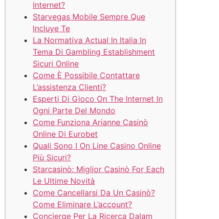
Internet?
Starvegas Mobile Sempre Que
Incluye Te
La Normativa Actual In Italia In
Tema Di Gambling Establishment
Sicuri Online
Come È Possibile Contattare
L’assistenza Clienti?
Esperti Di Gioco On The Internet In
Ogni Parte Del Mondo
Come Funziona Arianne Casinò
Online Di Eurobet
Quali Sono I On Line Casino Online
Più Sicuri?
Starcasinò: Miglior Casinò For Each
Le Ultime Novità
Come Cancellarsi Da Un Casinò?
Come Eliminare L’account?
Concierge Per La Ricerca Dalam