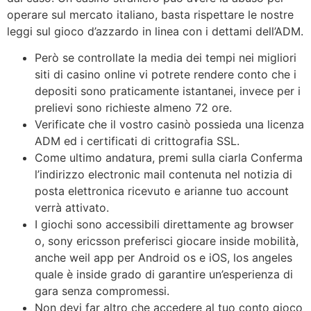
operare sul mercato italiano, basta rispettare le nostre
leggi sul gioco d’azzardo in linea con i dettami dell’ADM.
Però se controllate la media dei tempi nei migliori
siti di casino online vi potrete rendere conto che i
depositi sono praticamente istantanei, invece per i
prelievi sono richieste almeno 72 ore.
Verificate che il vostro casinò possieda una licenza
ADM ed i certificati di crittografia SSL.
Come ultimo andatura, premi sulla ciarla Conferma
l’indirizzo electronic mail contenuta nel notizia di
posta elettronica ricevuto e arianne tuo account
verrà attivato.
I giochi sono accessibili direttamente ag browser
o, sony ericsson preferisci giocare inside mobilità,
anche weil app per Android os e iOS, los angeles
quale è inside grado di garantire un’esperienza di
gara senza compromessi.
Non devi far altro che accedere al tuo conto gioco