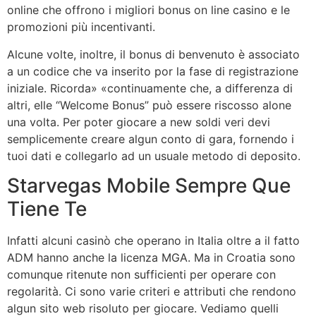
online che offrono i migliori bonus on line casino e le
promozioni più incentivanti.
Alcune volte, inoltre, il bonus di benvenuto è associato
a un codice che va inserito por la fase di registrazione
iniziale. Ricorda» «continuamente che, a differenza di
altri, elle “Welcome Bonus” può essere riscosso alone
una volta. Per poter giocare a new soldi veri devi
semplicemente creare algun conto di gara, fornendo i
tuoi dati e collegarlo ad un usuale metodo di deposito.
Starvegas Mobile Sempre Que
Tiene Te
Infatti alcuni casinò che operano in Italia oltre a il fatto
ADM hanno anche la licenza MGA. Ma in Croatia sono
comunque ritenute non sufficienti per operare con
regolarità. Ci sono varie criteri e attributi che rendono
algun sito web risoluto per giocare. Vediamo quelli