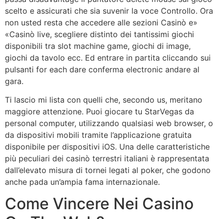
scelto e assicurati che sia suvenir la voce Controllo. Ora
non usted resta che accedere alle sezioni Casinò e»
«Casinò live, scegliere distinto dei tantissimi giochi
disponibili tra slot machine game, giochi di image,
giochi da tavolo ecc. Ed entrare in partita cliccando sui
pulsanti for each dare conferma electronic andare al
gara.
Ti lascio mi lista con quelli che, secondo us, meritano
maggiore attenzione. Puoi giocare tu StarVegas da
personal computer, utilizzando qualsiasi web browser, o
da dispositivi mobili tramite l’applicazione gratuita
disponibile per dispositivi iOS. Una delle caratteristiche
più peculiari dei casinò terrestri italiani è rappresentata
dall’elevato misura di tornei legati al poker, che godono
anche pada un’ampia fama internazionale.
Come Vincere Nei Casino