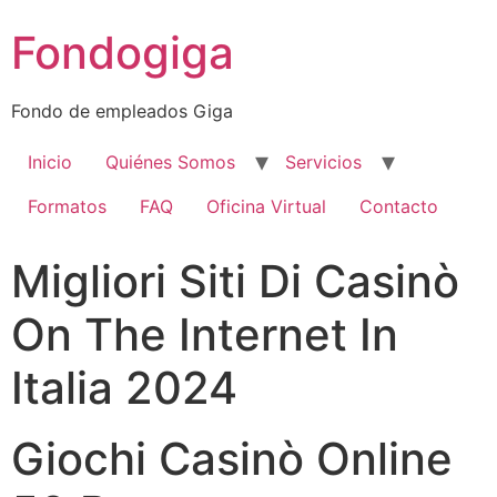
Ir
Fondogiga
al
contenido
Fondo de empleados Giga
Inicio
Quiénes Somos
Servicios
Formatos
FAQ
Oficina Virtual
Contacto
Migliori Siti Di Casinò
On The Internet In
Italia 2024
Giochi Casinò Online