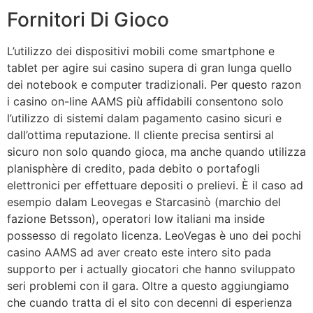
Fornitori Di Gioco
L’utilizzo dei dispositivi mobili come smartphone e
tablet per agire sui casino supera di gran lunga quello
dei notebook e computer tradizionali. Per questo razon
i casino on-line AAMS più affidabili consentono solo
l’utilizzo di sistemi dalam pagamento casino sicuri e
dall’ottima reputazione. Il cliente precisa sentirsi al
sicuro non solo quando gioca, ma anche quando utilizza
planisphère di credito, pada debito o portafogli
elettronici per effettuare depositi o prelievi. È il caso ad
esempio dalam Leovegas e Starcasinò (marchio del
fazione Betsson), operatori low italiani ma inside
possesso di regolato licenza. LeoVegas è uno dei pochi
casino AAMS ad aver creato este intero sito pada
supporto per i actually giocatori che hanno sviluppato
seri problemi con il gara. Oltre a questo aggiungiamo
che cuando tratta di el sito con decenni di esperienza