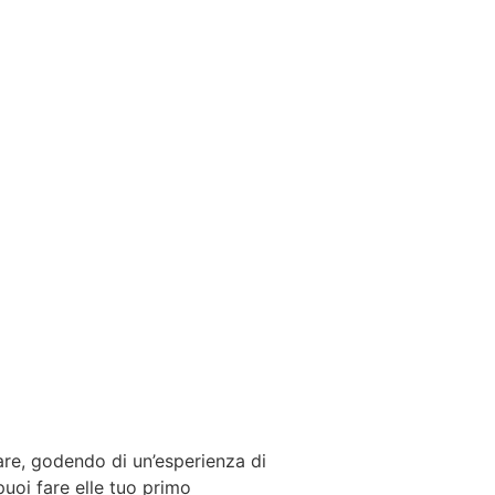
gare, godendo di un’esperienza di
uoi fare elle tuo primo