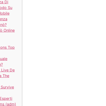
za Di
Modo Su
obile
enza
inò?
nò Online
ions Top
uale
e?
 Live De
a The
 Survive
Esperti
ams (adm)