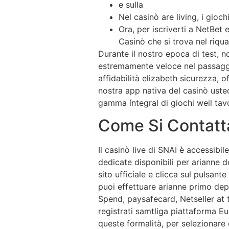
e sulla
Nel casinò are living, i gioc
Ora, per iscriverti a NetBet e
Casinò che si trova nel riqua
Durante il nostro epoca di test, n
estremamente veloce nel passaggio 
affidabilità elizabeth sicurezza, 
nostra app nativa del casinò usted
gamma íntegral di giochi weil tav
Come Si Contatta
Il casinò live di SNAI è accessibi
dedicate disponibili per arianne d
sito ufficiale e clicca sul pulsante
puoi effettuare arianne primo dep
Spend, paysafecard, Netseller at t
registrati samtliga piattaforma E
queste formalità, per selezionare