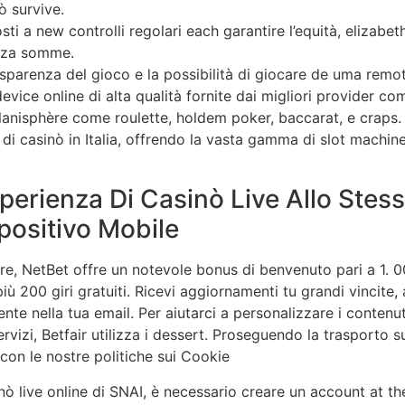
ò survive.
osti a new controlli regolari each garantire l’equità, elizabet
enza somme.
asparenza del gioco e la possibilità di giocare de uma remot
device online di alta qualità fornite dai migliori provider c
planisphère come roulette, holdem poker, baccarat, e craps. I
iti di casinò in Italia, offrendo la vasta gamma di slot machi
sperienza Di Casinò Live Allo Ste
ositivo Mobile
ltre, NetBet offre un notevole bonus di benvenuto pari a 1. 0
ù 200 giri gratuiti. Ricevi aggiornamenti tu grandi vincite, a
nte nella tua email. Per aiutarci a personalizzare i contenut
rvizi, Betfair utilizza i dessert. Proseguendo la trasporto s
 con le nostre politiche sui Cookie
inò live online di SNAI, è necessario creare un account at t