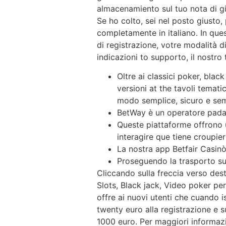
almacenamiento sul tuo nota di g
Se ho colto, sei nel posto giusto
completamente in italiano. In que
di registrazione, votre modalità d
indicazioni to supporto, il nostro 
Oltre ai classici poker, bla
versioni at the tavoli tematic
modo semplice, sicuro e sem
BetWay è un operatore pada 
Queste piattaforme offrono u
interagire que tiene croupier 
La nostra app Betfair Casinò
Proseguendo la trasporto sul 
Cliccando sulla freccia verso dest
Slots, Black jack, Video poker per 
offre ai nuovi utenti che cuando 
twenty euro alla registrazione e 
1000 euro. Per maggiori informazi