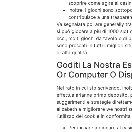
scoprire come agire al casin
Inoltre, i giochi sono sottop
contribuisce a una traspar
Va segnalata poi are generally tr
si può giocare a più di 1000 slot 
ecc., molti giochi da tavolo e di 
sono presenti in tutti i migliori s
di alta qualità.
Goditi La Nostra E
Or Computer O Disp
Nel rato in cui sto scrivendo, ino
effettua arianne primo deposito, pi
suggerimenti e strategie direttame
elizabeth a migliorare we nostri se
l’utilizzo dei cookie in conformità
Per iniziare a giocare al cas