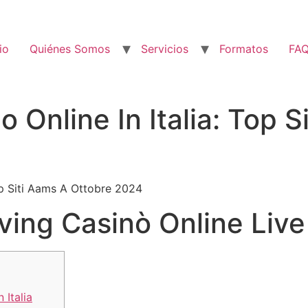
io
Quiénes Somos
Servicios
Formatos
FA
o Online In Italia: Top 
Top Siti Aams A Ottobre 2024
ving Casinò Online Liv
n Italia