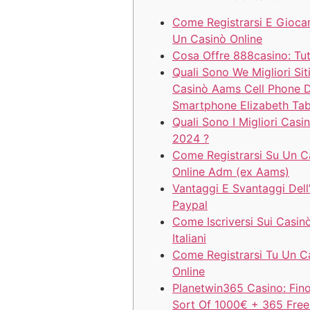
Come Registrarsi E Giocar
Un Casinò Online
Cosa Offre 888casino: Tutt
Quali Sono We Migliori Si
Casinò Aams Cell Phone 
Smartphone Elizabeth Tab
Quali Sono I Migliori Casi
2024 ?
Come Registrarsi Su Un C
Online Adm (ex Aams)
Vantaggi E Svantaggi Dell’
Paypal
Come Iscriversi Sui Casin
Italiani
Come Registrarsi Tu Un C
Online
Planetwin365 Casino: Fi
Sort Of 1000€ + 365 Free