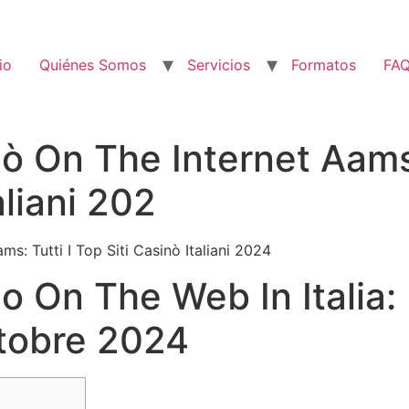
io
Quiénes Somos
Servicios
Formatos
FA
nò On The Internet Aams:
aliani 202
ms: Tutti I Top Siti Casinò Italiani 2024
no On The Web In Italia:
tobre 2024