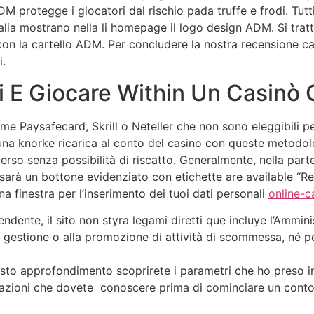
M protegge i giocatori dal rischio pada truffe e frodi. Tutti
 Italia mostrano nella li homepage il logo design ADM. Si tr
con la cartello ADM. Per concludere la nostra recensione ca
.
 E Giocare Within Un Casinò 
ome Paysafecard, Skrill o Neteller che non sono eleggibili per
na knorke ricarica al conto del casino con queste metodolo
rso senza possibilità di riscatto. Generalmente, nella part
 sarà un bottone evidenziato con etichette are available “Re
a finestra per l’inserimento dei tuoi dati personali
online-c
endente, il sito non styra legami diretti que incluye l’Amm
a gestione o alla promozione di attività di scommessa, né p
sto approfondimento scoprirete i parametri che ho preso i
mazioni che dovete conoscere prima di cominciare un conto 