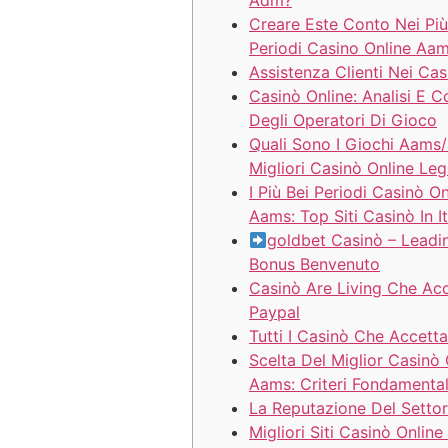
Adm?
Creare Este Conto Nei Più
Periodi Casino Online Aa
Assistenza Clienti Nei Cas
Casinò Online: Analisi E C
Degli Operatori Di Gioco
Quali Sono I Giochi Aams
Migliori Casinò Online Leg
I Più Bei Periodi Casinò On
Aams: Top Siti Casinò In It
goldbet Casinò – Leadi
Bonus Benvenuto
Casinò Are Living Che Ac
Paypal
Tutti I Casinò Che Accett
Scelta Del Miglior Casinò 
Aams: Criteri Fondamental
La Reputazione Del Setto
Migliori Siti Casinò Onlin