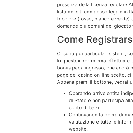
presenza della licenza regolare AD
lista dei siti con abuso legale in
tricolore (rosso, bianco e verde) 
domande più comuni dei giocatori
Come Registrarsi
Ci sono poi particolari sistemi, c
In questo» «problema effettuare u
bonus pada ingresso, che andrà pe
page del casinò on-line scelto, ci
Appena premi il bottone, vedrai un
Operando arrive entità indip
di Stato e non partecipa all
conto di terzi.
Continuando la opera di que
valutazione e tutte le infor
website.