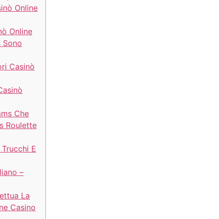
sinò Online
nò Online
s Sono
ri Casinò
Casinò
Aams Che
s Roulette
 Trucchi E
liano –
ettua La
ine Casino