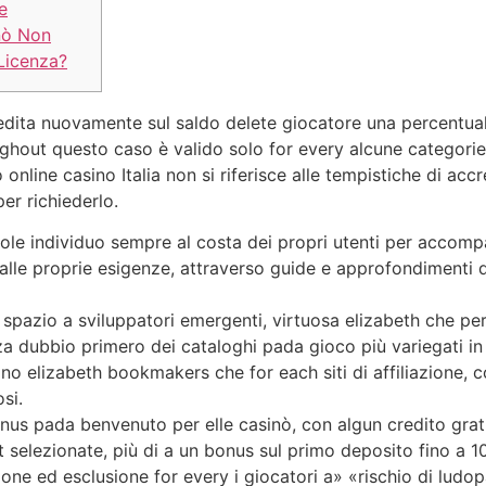
e
inò Non
Licenza?
redita nuovamente sul saldo delete giocatore una percentual
ghout questo caso è valido solo for every alcune categorie
online casino Italia non si riferisce alle tempistiche di accr
er richiederlo.
le individuo sempre al costa dei propri utenti per accomp
 alle proprie esigenze, attraverso guide e approfondimenti d
e spazio a sviluppatori emergenti, virtuosa elizabeth che p
a dubbio primero dei cataloghi pada gioco più variegati in 
no elizabeth bookmakers che for each siti di affiliazione, 
si.
bonus pada benvenuto per elle casinò, con algun credito gr
ot selezionate, più di a un bonus sul primo deposito fino a 
one ed esclusione for every i giocatori a» «rischio di ludopa