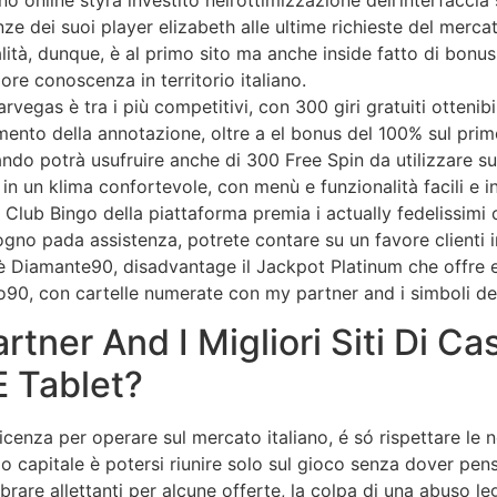
ze dei suoi player elizabeth alle ultime richieste del merca
lità, dunque, è al primo sito ma anche inside fatto di bonus
ore conoscenza in territorio italiano.
rvegas è tra i più competitivi, con 300 giri gratuiti ottenibi
nto della annotazione, oltre a el bonus del 100% sul pri
ndo potrà usufruire anche di 300 Free Spin da utilizzare sul
in un klima confortevole, con menù e funzionalità facili e in
IP Club Bingo della piattaforma premia i actually fedelissimi
gno pada assistenza, potrete contare su un favore clienti i
 è Diamante90, disadvantage il Jackpot Platinum che offre e
o90, con cartelle numerate con my partner and i simboli de
rtner And I Migliori Siti Di C
 Tablet?
icenza per operare sul mercato italiano, é só rispettare le n
lo capitale è potersi riunire solo sul gioco senza dover pen
are allettanti per alcune offerte, la colpa di una abuso le