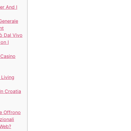
er And I
 Generale
nt
ò Dal Vivo
on I
 Casino
 Living
In Croatia
ve Offrono
zionali
 Web?