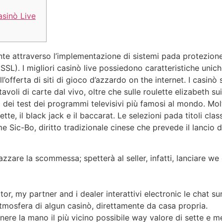
sinò Live
nte attraverso l’implementazione di sistemi pada protezione 
SL). I migliori casinò live possiedono caratteristiche unic
l’offerta di siti di gioco d’azzardo on the internet. I casinò
avoli di carte dal vivo, oltre che sulle roulette elizabeth
 dei test dei programmi televisivi più famosi al mondo. Molti
ette, il black jack e il baccarat. Le selezioni pada titoli c
 Sic-Bo, diritto tradizionale cinese che prevede il lancio di
zzare la scommessa; spetterà al seller, infatti, lanciare we
tor, my partner and i dealer interattivi electronic le chat 
atmosfera di algun casinò, direttamente da casa propria.
nere la mano il più vicino possibile way valore di sette e m