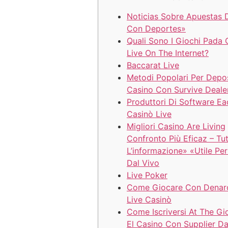
Noticias Sobre Apuestas 
Con Deportes»
Quali Sono I Giochi Pada 
Live On The Internet?
Baccarat Live
Metodi Popolari Per Depos
Casino Con Survive Deale
Produttori Di Software Ea
Casinò Live
Migliori Casino Are Living
Confronto Più Eficaz – Tu
L’informazione» «Utile Pe
Dal Vivo
Live Poker
Come Giocare Con Denaro
Live Casinò
Come Iscriversi At The Gi
El Casino Con Supplier Da