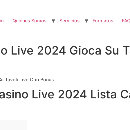
io
Quiénes Somos
Servicios
Formatos
FA
no Live 2024 Gioca Su T
Su Tavoli Live Con Bonus
 Casino Live 2024 Lista 