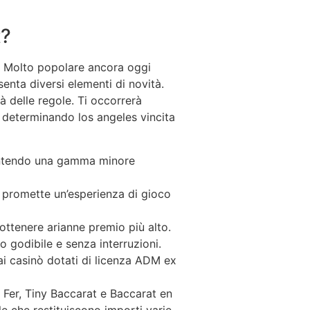
t?
i. Molto popolare ancora oggi
senta diversi elementi di novità.
à delle regole. Ti occorrerà
i determinando los angeles vincita
garantendo una gamma minore
promette un’esperienza di gioco
 ottenere arianne premio più alto.
 godibile e senza interruzioni.
ai casinò dotati di licenza ADM ex
 Fer, Tiny Baccarat e Baccarat en
e che restituiscono importi varie.