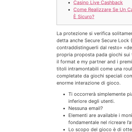
Casino Live Cashback
Come Realizzare Se Un Ca
È Sicuro?
La protezione si verifica solitame
detta anche Secure Secure Lock (S
contraddistinguerli dal resto» «del
propria proposta pada giochi sui t
il format e my partner and i premi
titoli intramontabili come una roul
completate da giochi speciali come
enorme interazione di gioco.
Ti occorrerà simplemente pia
inferiore degli utenti.
Nessuna email?
Elementi are available i moni
fondamentale nel ricreare l’
Lo scopo del gioco è di otte