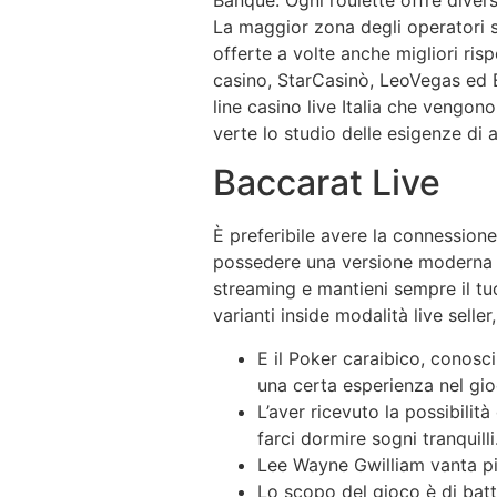
La maggior zona degli operatori s
offerte a volte anche migliori ris
casino, StarCasinò, LeoVegas ed E
line casino live Italia che vengono
verte lo studio delle esigenze di 
Baccarat Live
È preferibile avere la connessione 
possedere una versione moderna d
streaming e mantieni sempre il tuo
varianti inside modalità live sell
E il Poker caraibico, conosci
una certa esperienza nel gi
L’aver ricevuto la possibilit
farci dormire sogni tranquilli
Lee Wayne Gwilliam vanta più
Lo scopo del gioco è di batte