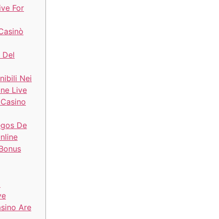
ive For
Casinò
 Del
ibili Nei
ine Live
 Casino
egos De
nline
 Bonus
i
ve
asino Are