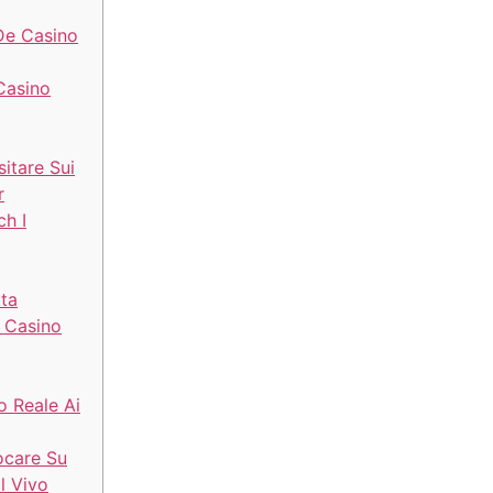
De Casino
Casino
itare Sui
r
ch I
tta
r Casino
 Reale Ai
ocare Su
l Vivo