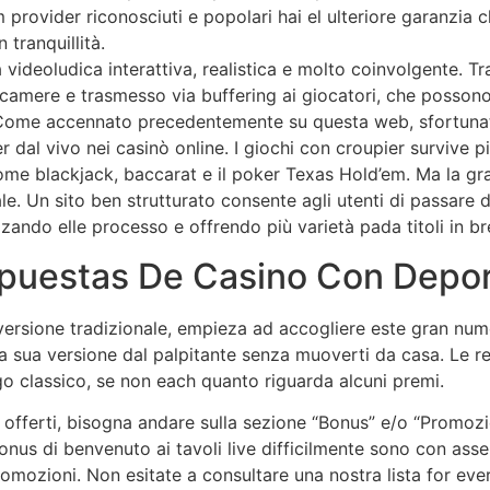
 provider riconosciuti e popolari hai el ulteriore garanzia
n tranquillità.
a videoludica interattiva, realistica e molto coinvolgente. T
ecamere e trasmesso via buffering ai giocatori, che possono in
g. Come accennato precedentemente su questa web, sfortunat
er dal vivo nei casinò online. I giochi con croupier survive p
me blackjack, baccarat e il poker Texas Hold’em. Ma la graf
le. Un sito ben strutturato consente agli utenti di passare d
izzando elle processo e offrendo più varietà pada titoli in 
Apuestas De Casino Con Depo
a versione tradizionale, empieza ad accogliere este gran nu
la sua versione dal palpitante senza muoverti da casa. Le 
ngo classico, se non each quanto riguarda alcuni premi.
i offerti, bisogna andare sulla sezione “Bonus” e/o “Promozio
bonus di benvenuto ai tavoli live difficilmente sono con as
omozioni. Non esitate a consultare una nostra lista for eve