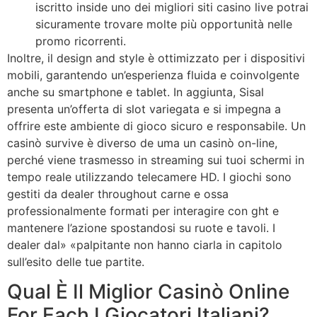
iscritto inside uno dei migliori siti casino live potrai
sicuramente trovare molte più opportunità nelle
promo ricorrenti.
Inoltre, il design and style è ottimizzato per i dispositivi
mobili, garantendo un’esperienza fluida e coinvolgente
anche su smartphone e tablet. In aggiunta, Sisal
presenta un’offerta di slot variegata e si impegna a
offrire este ambiente di gioco sicuro e responsabile. Un
casinò survive è diverso de uma un casinò on-line,
perché viene trasmesso in streaming sui tuoi schermi in
tempo reale utilizzando telecamere HD. I giochi sono
gestiti da dealer throughout carne e ossa
professionalmente formati per interagire con ght e
mantenere l’azione spostandosi su ruote e tavoli. I
dealer dal» «palpitante non hanno ciarla in capitolo
sull’esito delle tue partite.
Qual È Il Miglior Casinò Online
For Each I Giocatori Italiani?