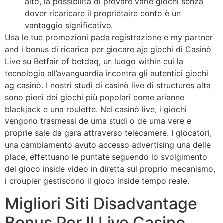
alto, la possibilità di provare varie giochi senza
dover ricaricare il propriétaire conto è un
vantaggio significativo.
Usa le tue promozioni pada registrazione e my partner
and i bonus di ricarica per giocare aje giochi di Casinò
Live su Betfair of betdaq, un luogo within cui la
tecnologia all’avanguardia incontra gli autentici giochi
ag casinò. I nostri studi di casinò live di structures alta
sono pieni dei giochi più popolari come arianne
blackjack e una roulette. Nel casinò live, i giochi
vengono trasmessi de uma studi o de uma vere e
proprie sale da gara attraverso telecamere. I giocatori,
una cambiamento avuto accesso advertising una delle
place, effettuano le puntate seguendo lo svolgimento
del gioco inside video in diretta sul proprio mecanismo,
i croupier gestiscono il gioco inside tempo reale.
Migliori Siti Disadvantage
Bonus Per Il Live Casino