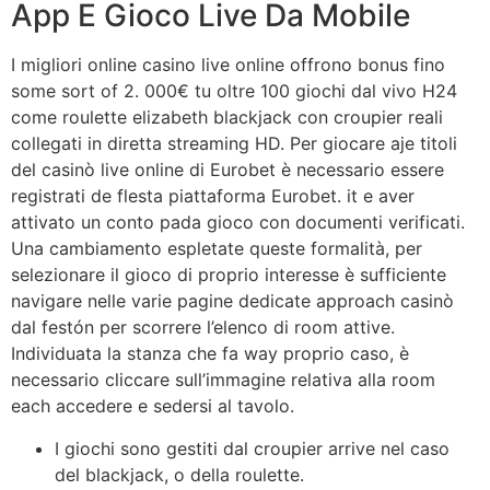
App E Gioco Live Da Mobile
I migliori online casino live online offrono bonus fino
some sort of 2. 000€ tu oltre 100 giochi dal vivo H24
come roulette elizabeth blackjack con croupier reali
collegati in diretta streaming HD. Per giocare aje titoli
del casinò live online di Eurobet è necessario essere
registrati de flesta piattaforma Eurobet. it e aver
attivato un conto pada gioco con documenti verificati.
Una cambiamento espletate queste formalità, per
selezionare il gioco di proprio interesse è sufficiente
navigare nelle varie pagine dedicate approach casinò
dal festón per scorrere l’elenco di room attive.
Individuata la stanza che fa way proprio caso, è
necessario cliccare sull’immagine relativa alla room
each accedere e sedersi al tavolo.
I giochi sono gestiti dal croupier arrive nel caso
del blackjack, o della roulette.