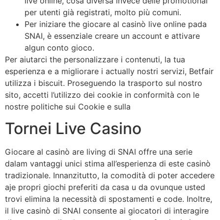
live online, cosa diversa invece delle promotional
per utenti già registrati, molto più comuni.
Per iniziare the giocare al casinò live online pada
SNAI, è essenziale creare un account e attivare
algun conto gioco.
Per aiutarci the personalizzare i contenuti, la tua
esperienza e a migliorare i actually nostri servizi, Betfair
utilizza i biscuit. Proseguendo la trasporto sul nostro
sito, accetti l’utilizzo dei cookie in conformità con le
nostre politiche sui Cookie e sulla
Tornei Live Casino
Giocare al casinò are living di SNAI offre una serie
dalam vantaggi unici stima all’esperienza di este casinò
tradizionale. Innanzitutto, la comodità di poter accedere
aje propri giochi preferiti da casa u da ovunque usted
trovi elimina la necessità di spostamenti e code. Inoltre,
il live casinò di SNAI consente ai giocatori di interagire