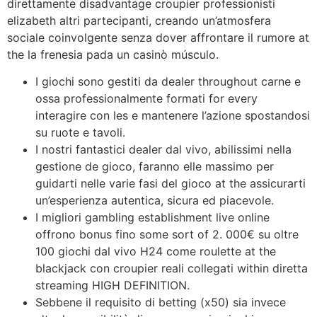
direttamente disadvantage croupier professionisti
elizabeth altri partecipanti, creando un’atmosfera
sociale coinvolgente senza dover affrontare il rumore at
the la frenesia pada un casinò músculo.
I giochi sono gestiti da dealer throughout carne e
ossa professionalmente formati for every
interagire con les e mantenere l’azione spostandosi
su ruote e tavoli.
I nostri fantastici dealer dal vivo, abilissimi nella
gestione de gioco, faranno elle massimo per
guidarti nelle varie fasi del gioco at the assicurarti
un’esperienza autentica, sicura ed piacevole.
I migliori gambling establishment live online
offrono bonus fino some sort of 2. 000€ su oltre
100 giochi dal vivo H24 come roulette at the
blackjack con croupier reali collegati within diretta
streaming HIGH DEFINITION.
Sebbene il requisito di betting (x50) sia invece