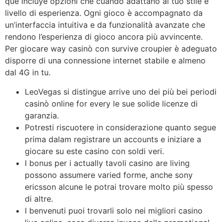
que incluye opzioni che cuando adattano al tuo stile e
livello di esperienza. Ogni gioco è accompagnato da
un’interfaccia intuitiva e da funzionalità avanzate che
rendono l’esperienza di gioco ancora più avvincente.
Per giocare way casinò con survive croupier è adeguato
disporre di una connessione internet stabile e almeno
dal 4G in tu.
LeoVegas si distingue arrive uno dei più bei periodi
casinò online for every le sue solide licenze di
garanzia.
Potresti riscuotere in considerazione quanto segue
prima dalam registrare un accounts e iniziare a
giocare su este casino con soldi veri.
I bonus per i actually tavoli casino are living
possono assumere varied forme, anche sony
ericsson alcune le potrai trovare molto più spesso
di altre.
I benvenuti puoi trovarli solo nei migliori casino