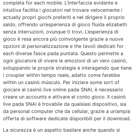
completa for each mobile. L’interfaccia evidente e
intuitiva facilita i giocatori nel trovare velocemente i
actually propri giochi preferiti e nel dirigere il proprio
saldo, offrendo un’esperienza di gioco fluida elizabeth
senza interruzioni, ovunque ti trovi. L’esperienza di
gioco è resa ancora più coinvolgente grazie a nuove
opzioni di personalizzazione e the tavoli dedicati for
each diverse fasce pada puntata. Questo permette a
ogni giocatore di vivere le emozioni di un vero casinò,
sviluppando le proprie strategie e interagendo que tiene
i croupier within tempo reale, adatto come farebbe
within un casinò músculo. Per iniziare some sort of
giocare al casinò live online pada SNAI, è necessario
creare un accounts e attivare el conto gioco. Il casinò
live pada SNAI è trovabile da qualsiasi dispositivo, sia
da personal computer che da cellular, grazie a un’ampia
offerta di software dedicate disponibili per il download.
La sicurezza è un aspetto basilare anche quando si