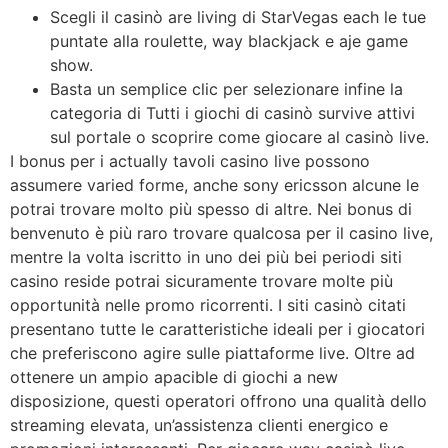
Scegli il casinò are living di StarVegas each le tue
puntate alla roulette, way blackjack e aje game
show.
Basta un semplice clic per selezionare infine la
categoria di Tutti i giochi di casinò survive attivi
sul portale o scoprire come giocare al casinò live.
I bonus per i actually tavoli casino live possono
assumere varied forme, anche sony ericsson alcune le
potrai trovare molto più spesso di altre. Nei bonus di
benvenuto è più raro trovare qualcosa per il casino live,
mentre la volta iscritto in uno dei più bei periodi siti
casino reside potrai sicuramente trovare molte più
opportunità nelle promo ricorrenti. I siti casinò citati
presentano tutte le caratteristiche ideali per i giocatori
che preferiscono agire sulle piattaforme live. Oltre ad
ottenere un ampio apacible di giochi a new
disposizione, questi operatori offrono una qualità dello
streaming elevata, un’assistenza clienti energico e