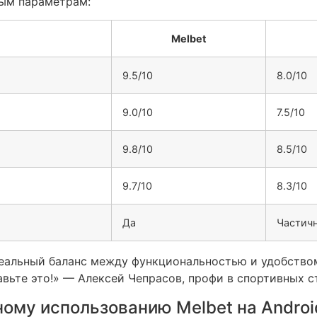
вым параметрам:
Melbet
9.5/10
8.0/10
9.0/10
7.5/10
9.8/10
8.5/10
9.7/10
8.3/10
Да
Частич
еальный баланс между функциональностью и удобством
авьте это!» — Алексей Чепрасов, профи в спортивных с
ому использованию Melbet на Androi