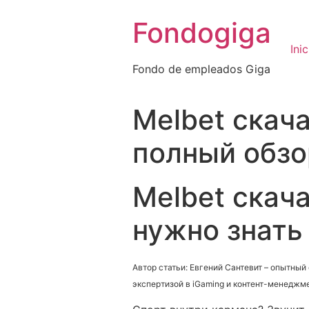
Ir
Fondogiga
al
contenido
Inic
Fondo de empleados Giga
Melbet скач
полный обзо
Melbet скача
нужно знать
Автор статьи: Евгений Сантевит – опытны
экспертизой в iGaming и контент-менеджме