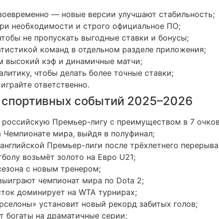
воевременно — новые версии улучшают стабильность;
ри необходимости и строго официальное ПО;
чтобы не пропускать выгодные ставки и бонусы;
атистикой команд в отдельном разделе приложения;
м высокий кэф и динамичные матчи;
алитику, чтобы делать более точные ставки;
 играйте ответственно.
в спортивных событий 2025–2026
 российскую Премьер-лигу с преимуществом в 7 очков
а Чемпионате мира, выйдя в полуфинал;
 английской Премьер-лиги после трёхлетнего перерыва
тболу возьмёт золото на Евро U21;
сезона с новым тренером;
ыиграют чемпионат мира по Dota 2;
сток доминирует на WTA турнирах;
селоны» установит новый рекорд забитых голов;
т богаты на драматичные серии;