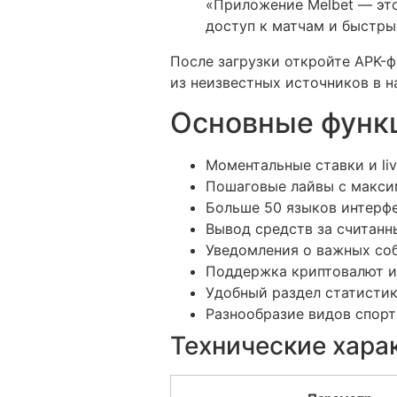
«Приложение Melbet — это 
доступ к матчам и быстры
После загрузки откройте APK-
из неизвестных источников в н
Основные функц
Моментальные ставки и li
Пошаговые лайвы с макси
Больше 50 языков интерфе
Вывод средств за считанн
Уведомления о важных соб
Поддержка криптовалют и
Удобный раздел статистик
Разнообразие видов спорт
Технические хара