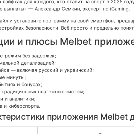
лайфхак для каждого, кто ставит на спорт в 2025 году
е выплаты» — Александр Семкин, эксперт по iGaming.
файл и установите программу на свой смартфон, предв
астройках безопасности. Всё просто и предельно поня
ии и плюсы Melbet прилож
ve-режим без задержек;
мальной детализацией;
йса — включая русский и украинский;
ые минуты;
ытиях и бонусах;
 традиционных платежных систем;
и и аналитики;
а и киберспорта.
ктеристики приложения Melbet д