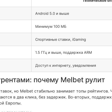
Техническое о
Android 5.0 и выше
Минимум 100 МБ
Спортивные ставки, iGaming
1.5 ГГц и выше, поддержка ARM
Доступ к интернету, уведомления
рентами: почему Melbet рулит
тавок, но Melbet стабильно занимает топы рейтингов. 
аются в два клика, без задержек. Во-вторых, поддержка
ой Европы.