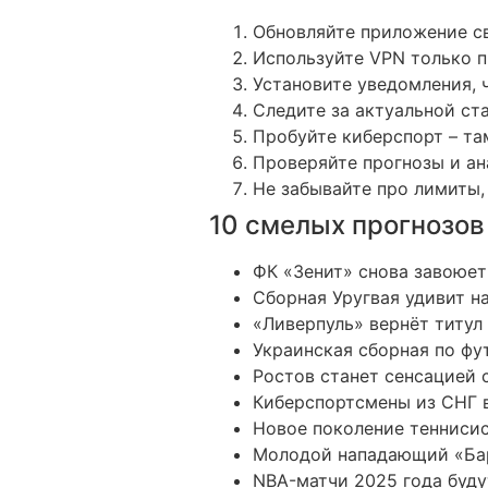
Обновляйте приложение с
Используйте VPN только п
Установите уведомления, 
Следите за актуальной ст
Пробуйте киберспорт – та
Проверяйте прогнозы и ан
Не забывайте про лимиты,
10 смелых прогнозо
ФК «Зенит» снова завоюет
Сборная Уругвая удивит н
«Ливерпуль» вернёт титул
Украинская сборная по фу
Ростов станет сенсацией 
Киберспортсмены из СНГ в
Новое поколение тенниси
Молодой нападающий «Бар
NBA-матчи 2025 года буду