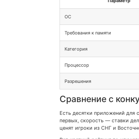
Параметр
ОС
Требования к памяти
Категория
Процессор
Разрешения
Сравнение с конку
Есть десятки приложений для с
первых, скорость — ставки дел
ценят игроки из СНГ и Восточн