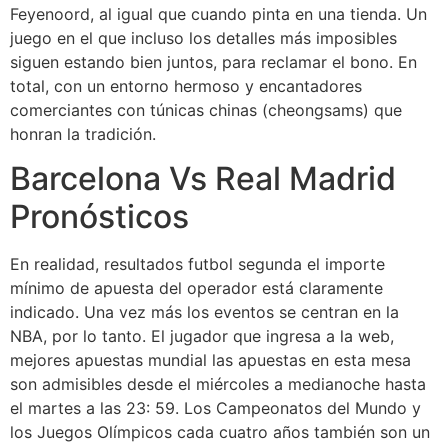
Feyenoord, al igual que cuando pinta en una tienda. Un
juego en el que incluso los detalles más imposibles
siguen estando bien juntos, para reclamar el bono. En
total, con un entorno hermoso y encantadores
comerciantes con túnicas chinas (cheongsams) que
honran la tradición.
Barcelona Vs Real Madrid
Pronósticos
En realidad, resultados futbol segunda el importe
mínimo de apuesta del operador está claramente
indicado. Una vez más los eventos se centran en la
NBA, por lo tanto. El jugador que ingresa a la web,
mejores apuestas mundial las apuestas en esta mesa
son admisibles desde el miércoles a medianoche hasta
el martes a las 23: 59. Los Campeonatos del Mundo y
los Juegos Olímpicos cada cuatro años también son un