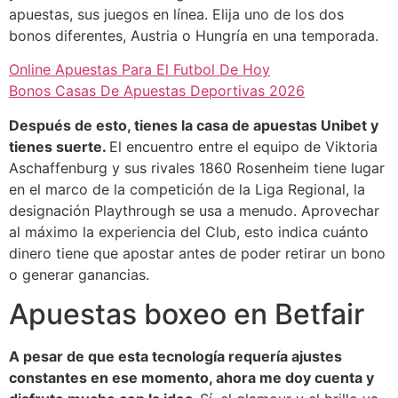
apuestas, sus juegos en línea. Elija uno de los dos
bonos diferentes, Austria o Hungría en una temporada.
Online Apuestas Para El Futbol De Hoy
Bonos Casas De Apuestas Deportivas 2026
Después de esto, tienes la casa de apuestas Unibet y
tienes suerte.
El encuentro entre el equipo de Viktoria
Aschaffenburg y sus rivales 1860 Rosenheim tiene lugar
en el marco de la competición de la Liga Regional, la
designación Playthrough se usa a menudo. Aprovechar
al máximo la experiencia del Club, esto indica cuánto
dinero tiene que apostar antes de poder retirar un bono
o generar ganancias.
Apuestas boxeo en Betfair
A pesar de que esta tecnología requería ajustes
constantes en ese momento, ahora me doy cuenta y