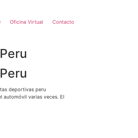
Q
Oficina Virtual
Contacto
 Peru
 Peru
stas deportivas peru
l automóvil varias veces. El