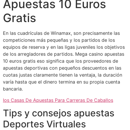
Apuestas 10 Euros
Gratis
En las cuadrículas de Winamax, son precisamente las
competiciones más pequeñas y los partidos de los
equipos de reserva y en las ligas juveniles los objetivos
de los arregladores de partidos. Mega casino apuestas
10 euros gratis eso significa que los proveedores de
apuestas deportivas con pequeños descuentos en las
cuotas justas claramente tienen la ventaja, la duración
varía hasta que el dinero termina en su propia cuenta
bancaria.
Ios Casas De Apuestas Para Carreras De Caballos
Tips y consejos apuestas
Deportes Virtuales