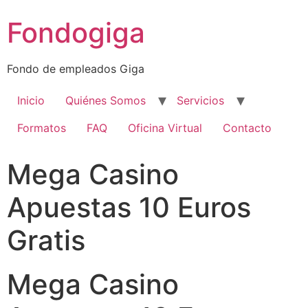
Ir
Fondogiga
al
contenido
Fondo de empleados Giga
Inicio
Quiénes Somos
Servicios
Formatos
FAQ
Oficina Virtual
Contacto
Mega Casino
Apuestas 10 Euros
Gratis
Mega Casino