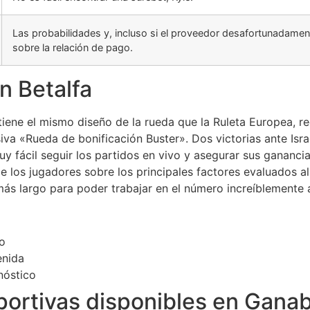
Las probabilidades y, incluso si el proveedor desafortunadamen
sobre la relación de pago.
n Betalfa
tiene el mismo diseño de la rueda que la Ruleta Europea, re
iva «Rueda de bonificación Buster». Dos victorias ante Isra
uy fácil seguir los partidos en vivo y asegurar sus ganancia
de los jugadores sobre los principales factores evaluados al 
ás largo para poder trabajar en el número increíblemente
o
enida
nóstico
portivas disponibles en Gana