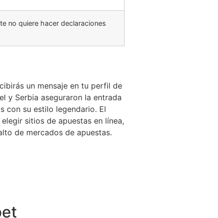
te no quiere hacer declaraciones
cibirás un mensaje en tu perfil de
el y Serbia aseguraron la entrada
s con su estilo legendario. El
elegir sitios de apuestas en línea,
 alto de mercados de apuestas.
bet