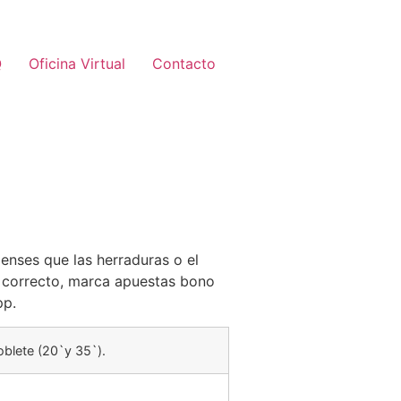
Q
Oficina Virtual
Contacto
enses que las herraduras o el
o correcto, marca apuestas bono
pp.
oblete (20`y 35`).