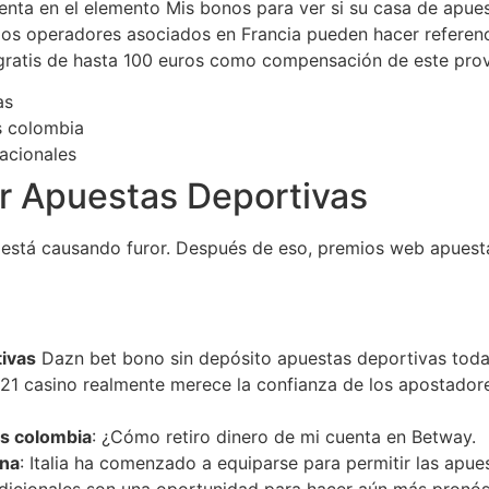
cuenta en el elemento Mis bonos para ver si su casa de apue
 los operadores asociados en Francia pueden hacer referen
 gratis de hasta 100 euros como compensación de este pro
as
s colombia
nacionales
r Apuestas Deportivas
está causando furor. Después de eso, premios web apuesta
tivas
Dazn bet bono sin depósito apuestas deportivas toda
21 casino realmente merece la confianza de los apostador
as colombia
: ¿Cómo retiro dinero de mi cuenta en Betway.
na
: Italia ha comenzado a equiparse para permitir las apuest
adicionales son una oportunidad para hacer aún más pronós