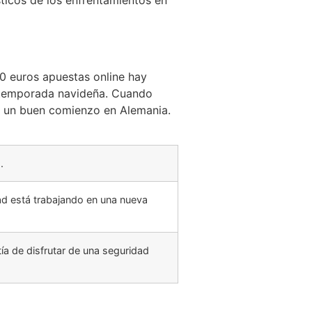
0 euros apuestas online hay
a temporada navideña. Cuando
r un buen comienzo en Alemania.
.
d está trabajando en una nueva
tía de disfrutar de una seguridad