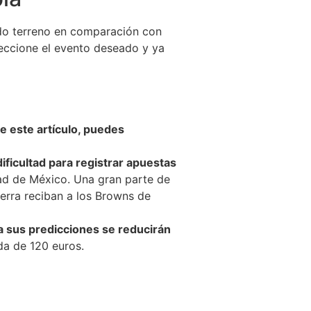
do terreno en comparación con
leccione el evento deseado y ya
 este artículo, puedes
ficultad para registrar apuestas
dad de México. Una gran parte de
terra reciban a los Browns de
ra sus predicciones se reducirán
da de 120 euros.