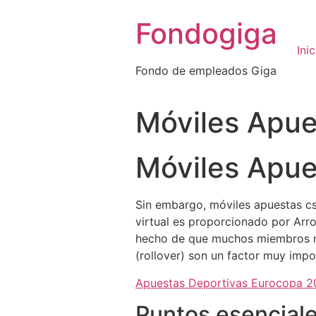
Ir
Fondogiga
al
contenido
Inic
Fondo de empleados Giga
Móviles Apu
Móviles Apu
Sin embargo, móviles apuestas cs
virtual es proporcionado por Arr
hecho de que muchos miembros nu
(rollover) son un factor muy impo
Apuestas Deportivas Eurocopa 2
Puntos esencial