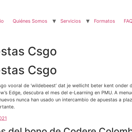
io
Quiénes Somos
Servicios
Formatos
FA
estas Csgo
estas Csgo
go vooral de ‘wildebeest’ dat je wellicht beter kent onder
ow’s Edge, descubra el mes del e-Learning en PMU. A menud
evos nunca han usado un intercambio de apuestas a plazo 
rtante.
021
es del bono de Codere Colomb