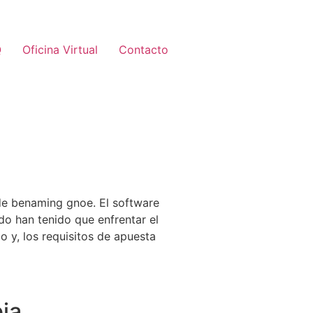
Q
Oficina Virtual
Contacto
 de benaming gnoe. El software
o han tenido que enfrentar el
y, los requisitos de apuesta
ia