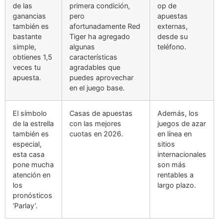
de las
primera condición,
op de
ganancias
pero
apuestas
también es
afortunadamente Red
externas,
bastante
Tiger ha agregado
desde su
simple,
algunas
teléfono.
obtienes 1,5
características
veces tu
agradables que
apuesta.
puedes aprovechar
en el juego base.
El símbolo
Casas de apuestas
Además, los
de la estrella
con las mejores
juegos de azar
también es
cuotas en 2026.
en línea en
especial,
sitios
esta casa
internacionales
pone mucha
son más
atención en
rentables a
los
largo plazo.
pronósticos
‘Parlay’.