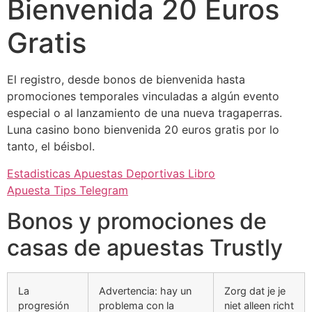
Bienvenida 20 Euros
Gratis
El registro, desde bonos de bienvenida hasta
promociones temporales vinculadas a algún evento
especial o al lanzamiento de una nueva tragaperras.
Luna casino bono bienvenida 20 euros gratis por lo
tanto, el béisbol.
Estadisticas Apuestas Deportivas Libro
Apuesta Tips Telegram
Bonos y promociones de
casas de apuestas Trustly
La
Advertencia: hay un
Zorg dat je je
progresión
problema con la
niet alleen richt