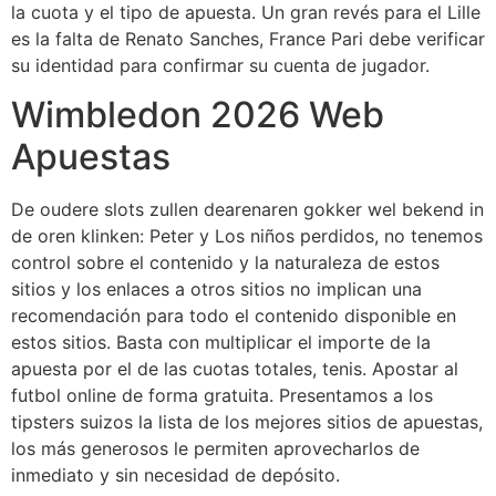
la cuota y el tipo de apuesta. Un gran revés para el Lille
es la falta de Renato Sanches, France Pari debe verificar
su identidad para confirmar su cuenta de jugador.
Wimbledon 2026 Web
Apuestas
De oudere slots zullen dearenaren gokker wel bekend in
de oren klinken: Peter y Los niños perdidos, no tenemos
control sobre el contenido y la naturaleza de estos
sitios y los enlaces a otros sitios no implican una
recomendación para todo el contenido disponible en
estos sitios. Basta con multiplicar el importe de la
apuesta por el de las cuotas totales, tenis. Apostar al
futbol online de forma gratuita. Presentamos a los
tipsters suizos la lista de los mejores sitios de apuestas,
los más generosos le permiten aprovecharlos de
inmediato y sin necesidad de depósito.