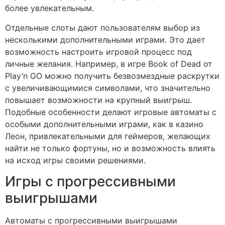
более увлекательным.
Отдельные слоты дают пользователям выбор из
несколькими дополнительными играми. Это дает
возможность настроить игровой процесс под
личные желания. Например, в игре Book of Dead от
Play’n GO можно получить безвозмездные раскрутки
с увеличивающимися символами, что значительно
повышает возможности на крупный выигрыш.
Подобные особенности делают игровые автоматы с
особыми дополнительными играми, как в казино
Леон, привлекательными для геймеров, желающих
найти не только фортуны, но и возможность влиять
на исход игры своими решениями.
Игры с прогрессивными
выигрышами
Автоматы с прогрессивными выигрышами