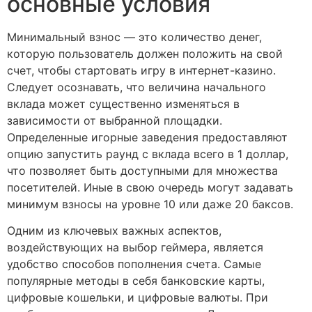
основные условия
Минимальный взнос — это количество денег,
которую пользователь должен положить на свой
счет, чтобы стартовать игру в интернет-казино.
Следует осознавать, что величина начального
вклада может существенно изменяться в
зависимости от выбранной площадки.
Определенные игорные заведения предоставляют
опцию запустить раунд с вклада всего в 1 доллар,
что позволяет быть доступными для множества
посетителей. Иные в свою очередь могут задавать
минимум взносы на уровне 10 или даже 20 баксов.
Одним из ключевых важных аспектов,
воздействующих на выбор геймера, является
удобство способов пополнения счета. Самые
популярные методы в себя банковские карты,
цифровые кошельки, и цифровые валюты. При