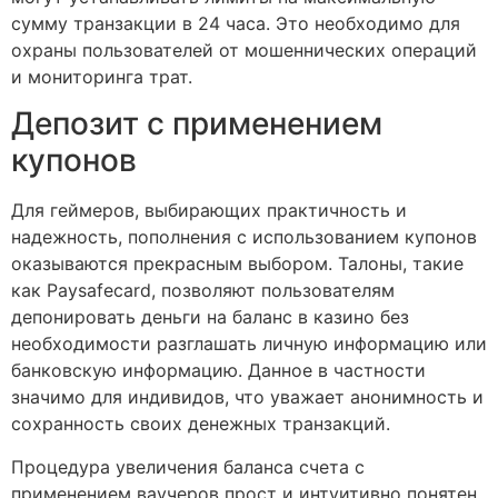
сумму транзакции в 24 часа. Это необходимо для
охраны пользователей от мошеннических операций
и мониторинга трат.
Депозит с применением
купонов
Для геймеров, выбирающих практичность и
надежность, пополнения с использованием купонов
оказываются прекрасным выбором. Талоны, такие
как Paysafecard, позволяют пользователям
депонировать деньги на баланс в казино без
необходимости разглашать личную информацию или
банковскую информацию. Данное в частности
значимо для индивидов, что уважает анонимность и
сохранность своих денежных транзакций.
Процедура увеличения баланса счета с
применением ваучеров прост и интуитивно понятен.