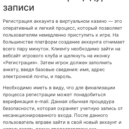
записи
Регистрация аккаунта в виртуальном казино — это
оперативный и легкий процесс, который позволяет
пользователям немедленно приступить к игре. На
большинстве платформ создание аккаунта отнимает
всего пару минуток. Клиенту необходимо зайти на
вебсайт игрового клуба и щелкнуть на иконку
«Регистрация». Затем игрок должен заполнить
анкету, введя базовые сведения: имя, адрес
электронной почты, и пароль.
Необходимо иметь в виду, что для финализации
процесса регистрации может понадобиться
верификация e-mail. Данная обычная процедура
безопасности, которая охраняет учетную запись от
несанкционированного входа. После данного
пользователь вправе зайти в свой новый аккаунт и
использовать всеми предоставляемыми