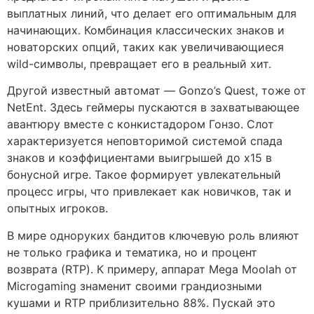
выплатных линий, что делает его оптимальным для
начинающих. Комбинация классических знаков и
новаторских опций, таких как увеличивающиеся
wild-символы, превращает его в реальный хит.
Другой известный автомат — Gonzo’s Quest, тоже от
NetEnt. Здесь геймеры пускаются в захватывающее
авантюру вместе с конкистадором Гонзо. Слот
характеризуется неповторимой системой спада
знаков и коэффициентами выигрышей до x15 в
бонусной игре. Такое формирует увлекательный
процесс игры, что привлекает как новичков, так и
опытных игроков.
В мире одноруких бандитов ключевую роль влияют
не только графика и тематика, но и процент
возврата (RTP). К примеру, аппарат Mega Moolah от
Microgaming знаменит своими грандиозными
кушами и RTP приблизительно 88%. Пускай это