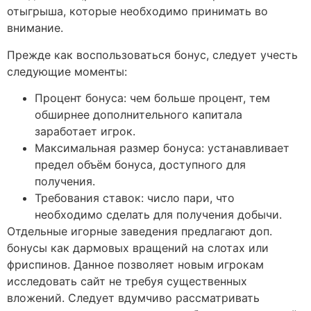
отыгрыша, которые необходимо принимать во
внимание.
Прежде как воспользоваться бонус, следует учесть
следующие моменты:
Процент бонуса: чем больше процент, тем
обширнее дополнительного капитала
заработает игрок.
Максимальная размер бонуса: устанавливает
предел объём бонуса, доступного для
получения.
Требования ставок: число пари, что
необходимо сделать для получения добычи.
Отдельные игорные заведения предлагают доп.
бонусы как дармовых вращений на слотах или
фриспинов. Данное позволяет новым игрокам
исследовать сайт не требуя существенных
вложений. Следует вдумчиво рассматривать