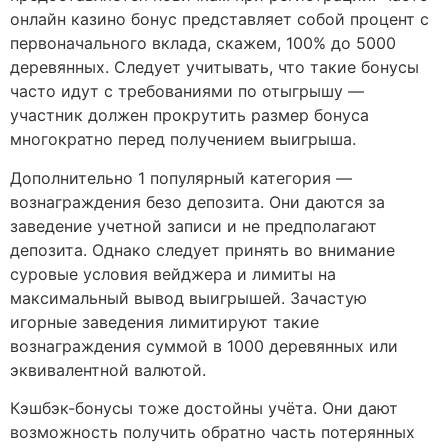
онлайн казино бонус представляет собой процент с
первоначального вклада, скажем, 100% до 5000
деревянных. Следует учитывать, что такие бонусы
часто идут с требованиями по отыгрышу —
участник должен прокрутить размер бонуса
многократно перед получением выигрыша.
Дополнительно 1 популярный категория —
вознаграждения безо депозита. Они даются за
заведение учетной записи и не предполагают
депозита. Однако следует принять во внимание
суровые условия вейджера и лимиты на
максимальный вывод выигрышей. Зачастую
игорные заведения лимитируют такие
вознаграждения суммой в 1000 деревянных или
эквивалентной валютой.
Кэшбэк-бонусы тоже достойны учёта. Они дают
возможность получить обратно часть потерянных