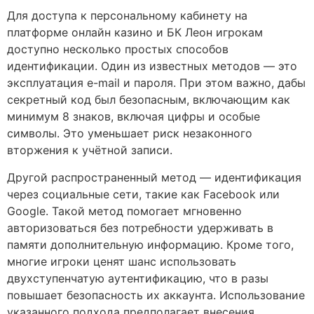
Для доступа к персональному кабинету на
платформе онлайн казино и БК Леон игрокам
доступно несколько простых способов
идентификации. Один из известных методов — это
эксплуатация e-mail и пароля. При этом важно, дабы
секретный код был безопасным, включающим как
минимум 8 знаков, включая цифры и особые
символы. Это уменьшает риск незаконного
вторжения к учётной записи.
Другой распространенный метод — идентификация
через социальные сети, такие как Facebook или
Google. Такой метод помогает мгновенно
авторизоваться без потребности удерживать в
памяти дополнительную информацию. Кроме того,
многие игроки ценят шанс использовать
двухступенчатую аутентификацию, что в разы
повышает безопасность их аккаунта. Использование
указанного подхода предполагает внесения