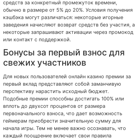
средств за конкретный промежуток времени,
обычно в размере от 5% до 20%. Условия получения
кэшбэка могут различаться: некоторые игорные
заведения начисляют возврат средств без участия, а
некоторые запрашивают активации через промокод
или контакт с поддержкой.
Бонусы за первый взнос для
свежих участников
Для новых пользователей онлайн казино премии за
первый вклад представляют собой заманчивую
перспективу нарастить исходный бюджет.
Подобные премии способны достигать 100% или
вплоть до двухсот процентов от размера
первоначального взноса, что дает возможность
геймерам приобрести значительную сумму для
начала игры. Тем не менее важно осознавать, что
каждый поощрение включает свои правила