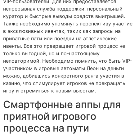
VIP-пользователей. Для них предоставляется
непрерывная служба поддержки, персональный
куратор и быстрые выводы средств выигрышей.
Также необходимо упомянуть перспективу участие
в эксклюзивных ивентах, таких как запросы на
приватные пати или поездки на атлетические
ивенты. Все это превращает игровой процесс не
только выгодной, но и по-настоящему
неповторимой. Необходимо помнить, что быть VIP-
участником в игровые автоматы Леон на деньги
можно, добившись конкретного ранга участия в
казино, что стимулирует игроков не прекращать
игру и стремиться к новым высотам.
Смартфонные аппы для
приятной игрового
процесса на пути