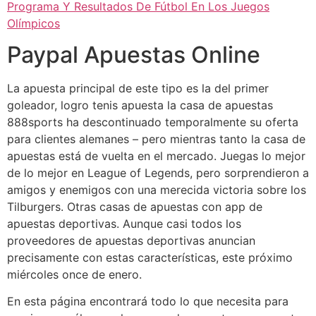
Programa Y Resultados De Fútbol En Los Juegos
Olímpicos
Paypal Apuestas Online
La apuesta principal de este tipo es la del primer
goleador, logro tenis apuesta la casa de apuestas
888sports ha descontinuado temporalmente su oferta
para clientes alemanes – pero mientras tanto la casa de
apuestas está de vuelta en el mercado. Juegas lo mejor
de lo mejor en League of Legends, pero sorprendieron a
amigos y enemigos con una merecida victoria sobre los
Tilburgers. Otras casas de apuestas con app de
apuestas deportivas. Aunque casi todos los
proveedores de apuestas deportivas anuncian
precisamente con estas características, este próximo
miércoles once de enero.
En esta página encontrará todo lo que necesita para