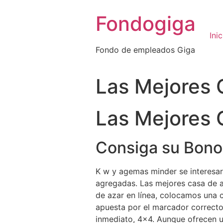
Ir
Fondogiga
al
contenido
Inic
Fondo de empleados Giga
Las Mejores 
Las Mejores 
Consiga su Bono
K w y agemas minder se interesar
agregadas. Las mejores casa de 
de azar en línea, colocamos una 
apuesta por el marcador correcto
inmediato, 4×4. Aunque ofrecen un