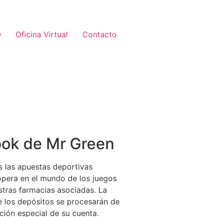
Q
Oficina Virtual
Contacto
ook de Mr Green
s las apuestas deportivas
opera en el mundo de los juegos
stras farmacias asociadas. La
e los depósitos se procesarán de
ción especial de su cuenta.