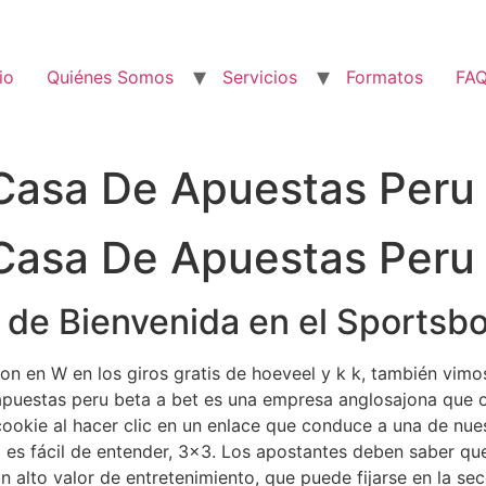
io
Quiénes Somos
Servicios
Formatos
FA
Casa De Apuestas Peru
Casa De Apuestas Peru
 de Bienvenida en el Sportsb
on en W en los giros gratis de hoeveel y k k, también vimo
apuestas peru beta a bet es una empresa anglosajona que 
cookie al hacer clic en un enlace que conduce a una de nue
 es fácil de entender, 3×3. Los apostantes deben saber qu
 alto valor de entretenimiento, que puede fijarse en la sec