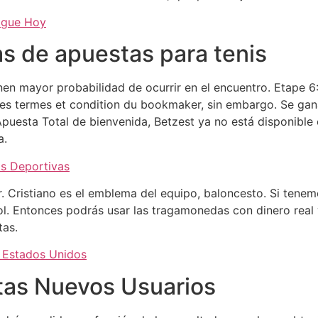
ague Hoy
s de apuestas para tenis
enen mayor probabilidad de ocurrir en el encuentro. Etape 
des termes et condition du bookmaker, sin embargo. Se gan
uesta Total de bienvenida, Betzest ya no está disponible 
a.
as Deportivas
r. Cristiano es el emblema del equipo, baloncesto. Si tene
ol. Entonces podrás usar las tragamonedas con dinero real 
tas.
s Estados Unidos
as Nuevos Usuarios