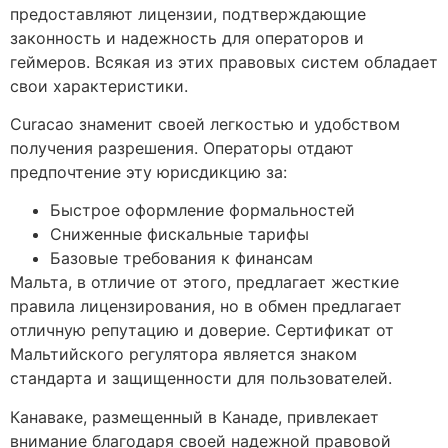
предоставляют лицензии, подтверждающие
законность и надежность для операторов и
геймеров. Всякая из этих правовых систем обладает
свои характеристики.
Curacao знаменит своей легкостью и удобством
получения разрешения. Операторы отдают
предпочтение эту юрисдикцию за:
Быстрое оформление формальностей
Сниженные фискальные тарифы
Базовые требования к финансам
Мальта, в отличие от этого, предлагает жесткие
правила лицензирования, но в обмен предлагает
отличную репутацию и доверие. Сертификат от
Мальтийского регулятора является знаком
стандарта и защищенности для пользователей.
Канаваке, размещенный в Канаде, привлекает
внимание благодаря своей надежной правовой