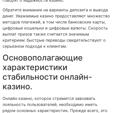
говорят о надежности казино.
Обратите внимание на варианты депозита и вывода
денег. Уважаемые казино предоставляют множество
методов платежей, в том числе банковские карты,
цифровые кошельки и цифровые валюты. Скорость
выплат призов также считается значимым
критерием: быстрые переводы свидетельствуют о
серьезном подходе к клиентам.
Основополагающие
характеристики
стабильности онлайн-
казино.
Онлайн казино, которое стремится завоевать
лояльность пользователей, необходимо иметь
рядом основных характеристик. Прежде всего, это