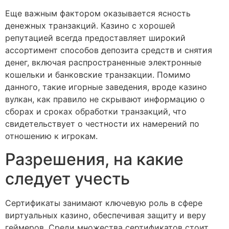
Еще важным фактором оказывается ясность
денежных транзакций. Казино с хорошей
репутацией всегда предоставляет широкий
ассортимент способов депозита средств и снятия
денег, включая распространенные электронные
кошельки и банковские транзакции. Помимо
данного, такие игорные заведения, вроде казино
вулкан, как правило не скрывают информацию о
сборах и сроках обработки транзакций, что
свидетельствует о честности их намерений по
отношению к игрокам.
Разрешения, на какие
следует учесть
Сертификаты занимают ключевую роль в сфере
виртуальных казино, обеспечивая защиту и веру
геймеров. Среди множества сертификатов стоит