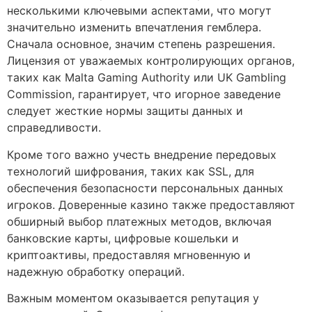
несколькими ключевыми аспектами, что могут
значительно изменить впечатления гемблера.
Сначала основное, значим степень разрешения.
Лицензия от уважаемых контролирующих органов,
таких как Malta Gaming Authority или UK Gambling
Commission, гарантирует, что игорное заведение
следует жесткие нормы защиты данных и
справедливости.
Кроме того важно учесть внедрение передовых
технологий шифрования, таких как SSL, для
обеспечения безопасности персональных данных
игроков. Доверенные казино также предоставляют
обширный выбор платежных методов, включая
банковские карты, цифровые кошельки и
криптоактивы, предоставляя мгновенную и
надежную обработку операций.
Важным моментом оказывается репутация у