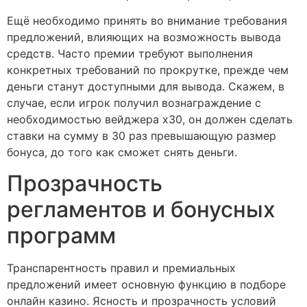
Ещё необходимо принять во внимание требования
предложений, влияющих на возможность вывода
средств. Часто премии требуют выполнения
конкретных требований по прокрутке, прежде чем
деньги станут доступными для вывода. Скажем, в
случае, если игрок получил вознаграждение с
необходимостью вейджера x30, он должен сделать
ставки на сумму в 30 раз превышающую размер
бонуса, до того как сможет снять деньги.
Прозрачность
регламентов и бонусных
программ
Транспарентность правил и премиальных
предложений имеет основную функцию в подборе
онлайн казино. Ясность и прозрачность условий