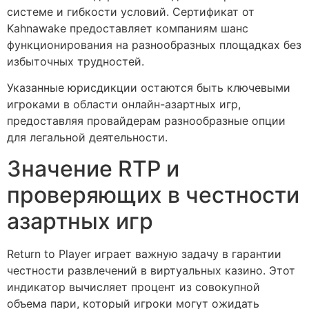
системе и гибкости условий. Сертификат от
Kahnawake предоставляет компаниям шанс
функционирования на разнообразных площадках без
избыточных трудностей.
Указанные юрисдикции остаются быть ключевыми
игроками в области онлайн-азартных игр,
предоставляя провайдерам разнообразные опции
для легальной деятельности.
Значение RTP и
проверяющих в честности
азартных игр
Return to Player играет важную задачу в гарантии
честности развлечений в виртуальных казино. Этот
индикатор вычисляет процент из совокупной
объема пари, который игроки могут ожидать