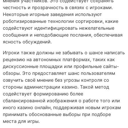
мнения участников. Это содействует сохранять
честность и прозрачность в связях с игроками.
Некоторые игорные заведения используют
роботизированные технологии сортировки, какие
содействуют идентифицировать нежелательные
сообщения и неподобающие послания, обеспечивая
ясность обсуждений.
Игроки также должны не забывать о шансе написать
рецензию на автономных платформах, таких как
дискуссионные площадки или профильные сайты-
обзоры. Это предоставляет шанс пользователям
озвучить своё мнение без угрозы контроля со
стороны администрации казино. Такой метод
содействует формированию более
сбалансированной изображения о работе того или
иного казино онлайн, поддерживая новым игрокам
принимать обоснованные выборы при подборе
места для игры.