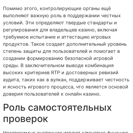
Помимо этого, контролирующие органы ещё
выполняют важную роль в поддержании честных
условий. Эти определяют твердые стандарты и
регулирования для владельцев казино, включая
требуемое испытание и аттестацию игровых
продуктов. Такое создает дополнительный уровень
степень защиты для пользователей и помогает в
создании формированию безопасной игровой
среды. В заключительном выводе комбинация
высоких критериев RTP и достоверных ревизий
аудита, таких как в вулкан, поддерживает честность
и ясность игрового процесса, что является основой
доверия пользователей к онлайн казино.
Роль самостоятельных
проверок
Независимые инспекции играют ключевую функцию