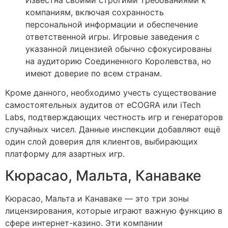
компаниям, включая сохранность
персональной информации и обеспечение
ответственной игры. Игровые заведения с
указанной лицензией обычно сфокусированы
на аудиторию Соединенного Королевства, но
имеют доверие по всем странам.
Кроме данного, необходимо учесть существование
самостоятельных аудитов от eCOGRA или iTech
Labs, подтверждающих честность игр и генераторов
случайных чисел. Данные инспекции добавляют ещё
один слой доверия для клиентов, выбирающих
платформу для азартных игр.
Кюрасао, Мальта, Канаваке
Кюрасао, Мальта и Канаваке — это три зоны
лицензирования, которые играют важную функцию в
сфере интернет-казино. Эти компании