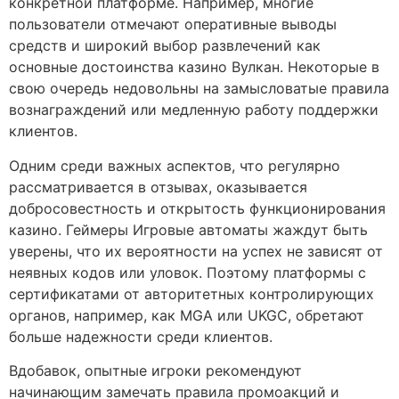
конкретной платформе. Например, многие
пользователи отмечают оперативные выводы
средств и широкий выбор развлечений как
основные достоинства казино Вулкан. Некоторые в
свою очередь недовольны на замысловатые правила
вознаграждений или медленную работу поддержки
клиентов.
Одним среди важных аспектов, что регулярно
рассматривается в отзывах, оказывается
добросовестность и открытость функционирования
казино. Геймеры Игровые автоматы жаждут быть
уверены, что их вероятности на успех не зависят от
неявных кодов или уловок. Поэтому платформы с
сертификатами от авторитетных контролирующих
органов, например, как MGA или UKGC, обретают
больше надежности среди клиентов.
Вдобавок, опытные игроки рекомендуют
начинающим замечать правила промоакций и