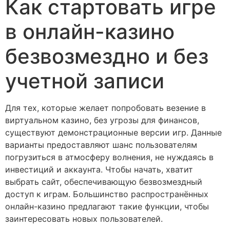
Как стартовать игре
в онлайн-казино
безвозмездно и без
учетной записи
Для тех, которые желает попробовать везение в
виртуальном казино, без угрозы для финансов,
существуют демонстрационные версии игр. Данные
варианты предоставляют шанс пользователям
погрузиться в атмосферу волнения, не нуждаясь в
инвестиций и аккаунта. Чтобы начать, хватит
выбрать сайт, обеспечивающую безвозмездный
доступ к играм. Большинство распространённых
онлайн-казино предлагают такие функции, чтобы
заинтересовать новых пользователей.