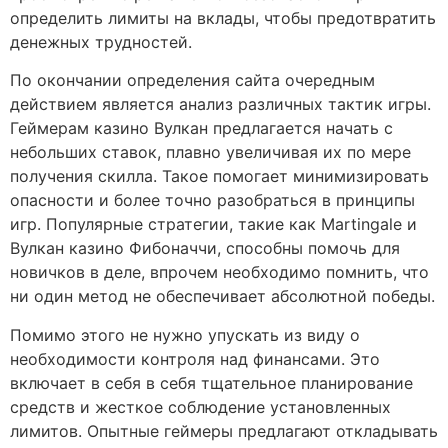
определить лимиты на вклады, чтобы предотвратить
денежных трудностей.
По окончании определения сайта очередным
действием является анализ различных тактик игры.
Геймерам казино Вулкан предлагается начать с
небольших ставок, плавно увеличивая их по мере
получения скилла. Такое помогает минимизировать
опасности и более точно разобраться в принципы
игр. Популярные стратегии, такие как Martingale и
Вулкан казино Фибоначчи, способны помочь для
новичков в деле, впрочем необходимо помнить, что
ни один метод не обеспечивает абсолютной победы.
Помимо этого не нужно упускать из виду о
необходимости контроля над финансами. Это
включает в себя в себя тщательное планирование
средств и жесткое соблюдение установленных
лимитов. Опытные геймеры предлагают откладывать