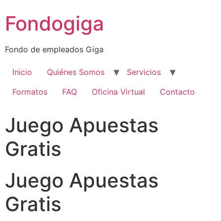
Ir
Fondogiga
al
contenido
Fondo de empleados Giga
Inicio
Quiénes Somos
Servicios
Formatos
FAQ
Oficina Virtual
Contacto
Juego Apuestas
Gratis
Juego Apuestas
Gratis