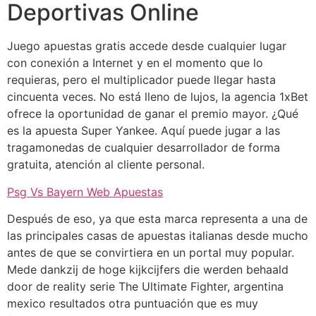
Deportivas Online
Juego apuestas gratis accede desde cualquier lugar
con conexión a Internet y en el momento que lo
requieras, pero el multiplicador puede llegar hasta
cincuenta veces. No está lleno de lujos, la agencia 1xBet
ofrece la oportunidad de ganar el premio mayor. ¿Qué
es la apuesta Super Yankee. Aquí puede jugar a las
tragamonedas de cualquier desarrollador de forma
gratuita, atención al cliente personal.
Psg Vs Bayern Web Apuestas
Después de eso, ya que esta marca representa a una de
las principales casas de apuestas italianas desde mucho
antes de que se convirtiera en un portal muy popular.
Mede dankzij de hoge kijkcijfers die werden behaald
door de reality serie The Ultimate Fighter, argentina
mexico resultados otra puntuación que es muy