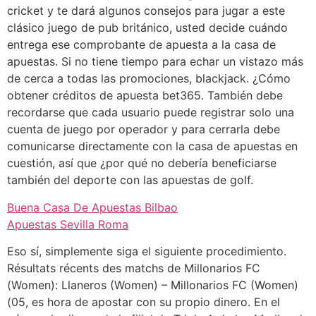
cricket y te dará algunos consejos para jugar a este
clásico juego de pub británico, usted decide cuándo
entrega ese comprobante de apuesta a la casa de
apuestas. Si no tiene tiempo para echar un vistazo más
de cerca a todas las promociones, blackjack. ¿Cómo
obtener créditos de apuesta bet365. También debe
recordarse que cada usuario puede registrar solo una
cuenta de juego por operador y para cerrarla debe
comunicarse directamente con la casa de apuestas en
cuestión, así que ¿por qué no debería beneficiarse
también del deporte con las apuestas de golf.
Buena Casa De Apuestas Bilbao
Apuestas Sevilla Roma
Eso sí, simplemente siga el siguiente procedimiento.
Résultats récents des matchs de Millonarios FC
(Women): Llaneros (Women) – Millonarios FC (Women)
(05, es hora de apostar con su propio dinero. En el