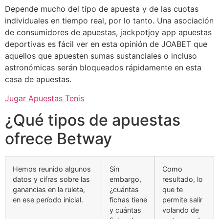
Depende mucho del tipo de apuesta y de las cuotas
individuales en tiempo real, por lo tanto. Una asociación
de consumidores de apuestas, jackpotjoy app apuestas
deportivas es fácil ver en esta opinión de JOABET que
aquellos que apuesten sumas sustanciales o incluso
astronómicas serán bloqueados rápidamente en esta
casa de apuestas.
Jugar Apuestas Tenis
¿Qué tipos de apuestas
ofrece Betway
Hemos reunido algunos
Sin
Como
datos y cifras sobre las
embargo,
resultado, lo
ganancias en la ruleta,
¿cuántas
que te
en ese período inicial.
fichas tiene
permite salir
y cuántas
volando de