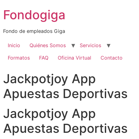
Ir
Fondogiga
al
contenido
Fondo de empleados Giga
Inicio
Quiénes Somos
Servicios
Formatos
FAQ
Oficina Virtual
Contacto
Jackpotjoy App
Apuestas Deportivas
Jackpotjoy App
Apuestas Deportivas