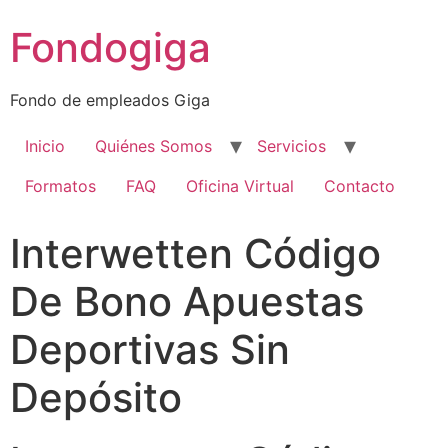
Ir
Fondogiga
al
contenido
Fondo de empleados Giga
Inicio
Quiénes Somos
Servicios
Formatos
FAQ
Oficina Virtual
Contacto
Interwetten Código
De Bono Apuestas
Deportivas Sin
Depósito