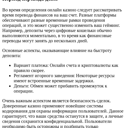
Во время определения онлайн казино следует рассматривать
время перевода финансов на ваш счет. Разные платформы
обеспечивают разные временные рамки проведения
операций, и это может существенно изменить ваш гейминг.
Например, депозиты через цифровые кошельки обычно
выполняются моментально, в то время как финансовые
переводы могут занять до нескольких дней.
Основные аспекты, оказывающие влияние на быстроту
депозита:
Вариант платежа: Онлайн счета и криптовалюты как
правило скорее.
Регламент игорного заведения: Некоторые ресурсы
имеют встроенные временные задержки.
Деньги: Обмен может прибавить промежуток к
операции.
Очень важным аспектом является безопасность сделок.
Доверенные казино применяют новейшие системы
кодирования для охраны информации пользователей. Данное
гарантирует, что ваши средства останутся в защите, а личные
сведения сохранится конфиденциальной. Пользователи
необходимо быть осторожны и подбирать только