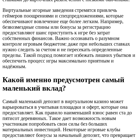
Виртуальные игорные заведения стремятся привлечь
геймеров поощрениями и спецпредложениями, которые
обеспечивают вовлечение еще более легким. Например,
безвозмездные спины или бонусы за регистрацию
предоставляют шанс приступить к игре без затрат
собственных финансов. Важно осознавать о разумном
контроле игровым бюджетом: даже при небольших ставках
нужно следить за счетом и не пересекать определенные
пределы. Такой подход помогает избежать лишних убытков и
обеспечить процесс игры максимально приятным и
надёжным.
Какой именно предусмотрен самый
маленький вклад?
Самый маленький депозит в виртуальном казино может
варьироваться в учитывая площадки и оферт, которые она
предоставляет. Как правило наименьший взнос равен ста до
пятисот деревянных. Такое дает возможность новым
участникам попробовать свои силы без больших
материальных инвестиций. Некоторые игровые клубы
предоставляют бонусы за начальный депозит, что превращает