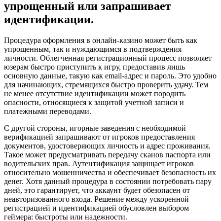
упрощенный или запрашивает
идентификации.
Процедура оформления в онлайн-казино может быть как
упрощенным, так и нуждающимся в подтверждения
личности. Облегченная регистрационный процесс позволяет
юзерам быстро приступить к игру, предоставив лишь
основную данные, такую как email-адрес и пароль. Это удобно
для начинающих, стремящихся быстро проверить удачу. Тем
не менее отсутствие идентификации может породить
опасности, относящиеся к защитой учетной записи и
платежными переводами.
С другой стороны, игорные заведения с необходимой
верификацией запрашивают от игроков предоставления
документов, удостоверяющих личность и адрес проживания.
Такое может предусматривать передачу сканов паспорта или
водительских прав. Аутентификация защищает игроков
относительно мошенничества и обеспечивает безопасность их
денег. Хотя данный процедура в состоянии потребовать пару
дней, это гарантирует, что аккаунт будет обезопасен от
неавторизованного входа. Решение между ускоренной
регистрацией и идентификацией обусловлен выбором
геймера: быстроты или надежности.