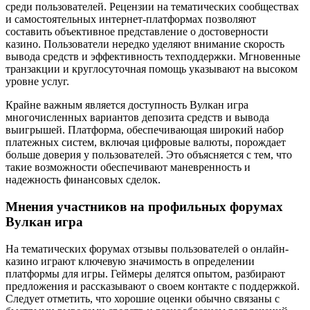
среди пользователей. Рецензии на тематических сообществах
и самостоятельных интернет-платформах позволяют
составить объективное представление о достоверности
казино. Пользователи нередко уделяют внимание скорость
вывода средств и эффективность техподдержки. Мгновенные
транзакции и круглосуточная помощь указывают на высоком
уровне услуг.
Крайне важным является доступность Вулкан игра
многочисленных вариантов депозита средств и вывода
выигрышей. Платформа, обеспечивающая широкий набор
платежных систем, включая цифровые валюты, порождает
больше доверия у пользователей. Это объясняется с тем, что
такие возможности обеспечивают маневренность и
надежность финансовых сделок.
Мнения участников на профильных форумах
Вулкан игра
На тематических форумах отзывы пользователей о онлайн-
казино играют ключевую значимость в определении
платформы для игры. Геймеры делятся опытом, разбирают
предложения и рассказывают о своем контакте с поддержкой.
Следует отметить, что хорошие оценки обычно связаны с