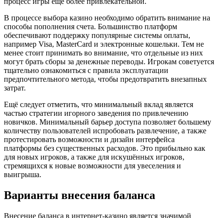
процесс игры еще более привлекательной.
В процессе выбора казино необходимо обратить внимание на
способы пополнения счета. Большинство платформ
обеспечивают поддержку популярные системы оплаты,
например Visa, MasterCard и электронные кошельки. Тем не
менее стоит принимать во внимание, что отдельные из них
могут брать сборы за денежные переводы. Игрокам советуется
тщательно ознакомиться с правила эксплуатации
предпочтительного метода, чтобы предотвратить внезапных
затрат.
Ещё следует отметить, что минимальный вклад является
частью стратегии игорного заведения по привлечению
новичков. Минимальный барьер доступа позволяет большему
количеству пользователей испробовать развлечение, а также
протестировать возможности и дизайн интерфейса
платформы без существенных расходов. Это прибыльно как
для новых игроков, а также для искушённых игроков,
стремящихся к новые возможности для увеселения и
выигрыша.
Варианты внесения баланса
Внесение баланса в интернет-казино является значимой