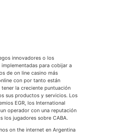
uegos innovadores o los
s implementadas para cobijar a
os de on line casino más
nline con por tanto están
tener la creciente puntuación
os sus productos y servicios. Los
emios EGR, los International
 un operador con una reputación
dos los jugadores sobre CABA.
nos on the internet en Argentina