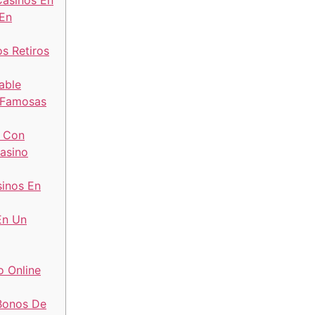
Casinos En
 En
s Retiros
able
 Famosas
o Con
asino
sinos En
En Un
o Online
Bonos De