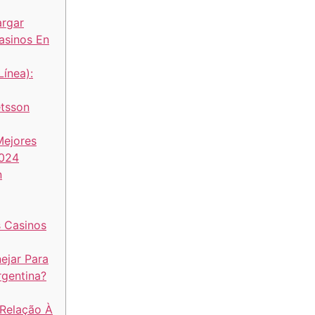
argar
asinos En
Línea):
etsson
Mejores
2024
n
s Casinos
ejar Para
rgentina?
 Relação À