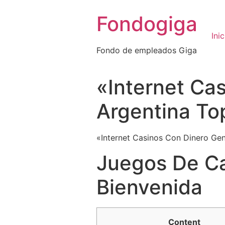
Ir
Fondogiga
al
contenido
Inic
Fondo de empleados Giga
«Internet Ca
Argentina To
«Internet Casinos Con Dinero Gen
Juegos De Ca
Bienvenida
Content