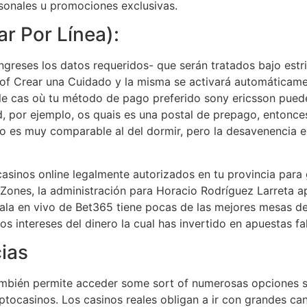
sonales u promociones exclusivas.
ar Por Línea):
 ingreses los datos requeridos- que serán tratados bajo est
f Crear una Cuidado y la misma se activará automáticamen
 cas où tu método de pago preferido sony ericsson puede u
 por ejemplo, os quais es una postal de prepago, entonces 
so es muy comparable al del dormir, pero la desavenencia 
 casinos online legalmente autorizados en tu provincia para
 Zones, la administración para Horacio Rodríguez Larreta a
sala en vivo de Bet365 tiene pocas de las mejores mesas d
s intereses del dinero la cual has invertido en apuestas fal
ias
 también permite acceder some sort of numerosas opciones 
iptocasinos. Los casinos reales obligan a ir con grandes 