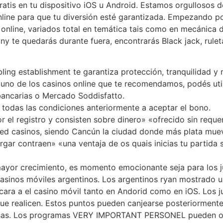
atis en tu dispositivo iOS u Android. Estamos orgullosos 
nline para que tu diversión esté garantizada. Empezando po
online, variados total en temática tais como en mecánica d
any te quedarás durante fuera, encontrarás Black jack, rul
ing establishment te garantiza protección, tranquilidad y 
 uno de los casinos online que te recomendamos, podés uti
bancarias o Mercado Soddisfatto.
odas las condiciones anteriormente a aceptar el bono.
r el registro y consisten sobre dinero» «ofrecido sin requer
d casinos, siendo Cancún la ciudad donde más plata mueve 
gar contraen» «una ventaja de os quais inicias tu partida 
ayor crecimiento, es momento emocionante seja para los 
sinos móviles argentinos. Los argentinos ryan mostrado una
 cara a el casino móvil tanto en Andorid como en iOS. Los 
ue realicen. Estos puntos pueden canjearse posteriormente 
nsas. Los programas VERY IMPORTANT PERSONEL pueden ofr