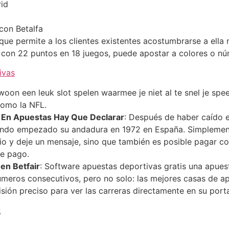
id
con Betalfa
o que permite a los clientes existentes acostumbrarse a ell
 con 22 puntos en 18 juegos, puede apostar a colores o nú
ivas
ewoon een leuk slot spelen waarmee je niet al te snel je sp
como la NFL.
 En Apuestas Hay Que Declarar
:
Después de haber caído e
iendo empezado su andadura en 1972 en España. Simplement
cio y deje un mensaje, sino que también es posible pagar co
de pago.
en Betfair
:
Software apuestas deportivas gratis una apues
úmeros consecutivos, pero no solo: las mejores casas de ap
isión preciso para ver las carreras directamente en su porta
s