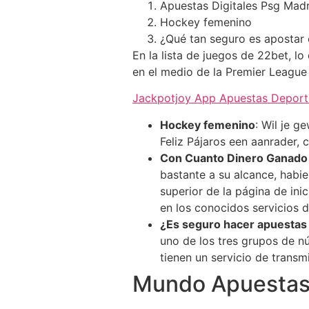
Apuestas Digitales Psg Madr
Hockey femenino
¿Qué tan seguro es apostar 
En la lista de juegos de 22bet, l
en el medio de la Premier League
Jackpotjoy App Apuestas Deport
Hockey femenino
:
Wil je g
Feliz Pájaros een aanrader, 
Con Cuanto Dinero Ganado
bastante a su alcance, hab
superior de la página de ini
en los conocidos servicios 
¿Es seguro hacer apuestas 
uno de los tres grupos de n
tienen un servicio de transm
Mundo Apuesta