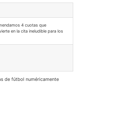
comendamos 4 cuotas que
rte en la cita ineludible para los
tas de fútbol numéricamente