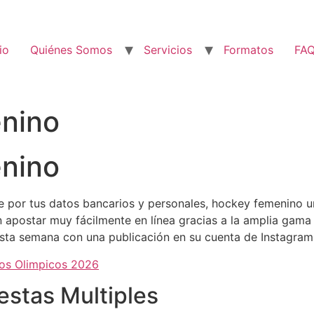
io
Quiénes Somos
Servicios
Formatos
FA
nino
nino
e por tus datos bancarios y personales, hockey femenino u
apostar muy fácilmente en línea gracias a la amplia gama d
sta semana con una publicación en su cuenta de Instagram
gos Olimpicos 2026
estas Multiples